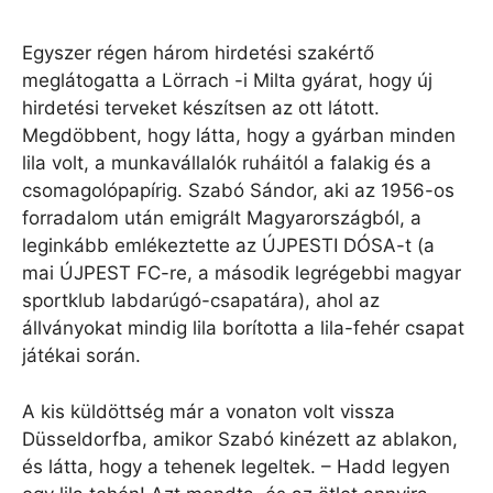
Egyszer régen három hirdetési szakértő
meglátogatta a Lörrach -i Milta gyárat, hogy új
hirdetési terveket készítsen az ott látott.
Megdöbbent, hogy látta, hogy a gyárban minden
lila volt, a munkavállalók ruháitól a falakig és a
csomagolópapírig. Szabó Sándor, aki az 1956-os
forradalom után emigrált Magyarországból, a
leginkább emlékeztette az ÚJPESTI DÓSA-t (a
mai ÚJPEST FC-re, a második legrégebbi magyar
sportklub labdarúgó-csapatára), ahol az
állványokat mindig lila borította a lila-fehér csapat
játékai során.
A kis küldöttség már a vonaton volt vissza
Düsseldorfba, amikor Szabó kinézett az ablakon,
és látta, hogy a tehenek legeltek. – Hadd legyen