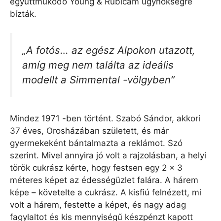
együttműködő Young & Rubicam ügynökségre
bízták.
„A fotós… az egész Alpokon utazott,
amíg meg nem találta az ideális
modellt a Simmental -völgyben”
Mindez 1971 -ben történt. Szabó Sándor, akkori
37 éves, Orosházában született, és már
gyermekeként bántalmazta a reklámot. Szó
szerint. Mivel annyira jó volt a rajzolásban, a helyi
török ​​cukrász kérte, hogy festsen egy 2 × 3
méteres képet az édességüzlet falára. A hárem
képe – követelte a cukrász. A kisfiú felnézett, mi
volt a hárem, festette a képet, és nagy adag
fagylaltot és kis mennyiségű készpénzt kapott