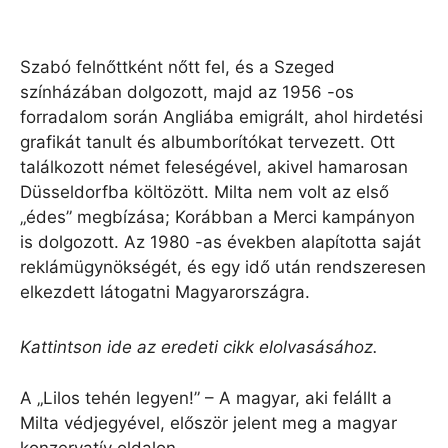
Szabó felnőttként nőtt fel, és a Szeged
színházában dolgozott, majd az 1956 -os
forradalom során Angliába emigrált, ahol hirdetési
grafikát tanult és albumborítókat tervezett. Ott
találkozott német feleségével, akivel hamarosan
Düsseldorfba költözött. Milta nem volt az első
„édes” megbízása; Korábban a Merci kampányon
is dolgozott. Az 1980 -as években alapította saját
reklámügynökségét, és egy idő után rendszeresen
elkezdett látogatni Magyarországra.
Kattintson ide az eredeti cikk elolvasásához.
A „Lilos tehén legyen!” – A magyar, aki felállt a
Milta védjegyével, először jelent meg a magyar
konzervatív oldalon.