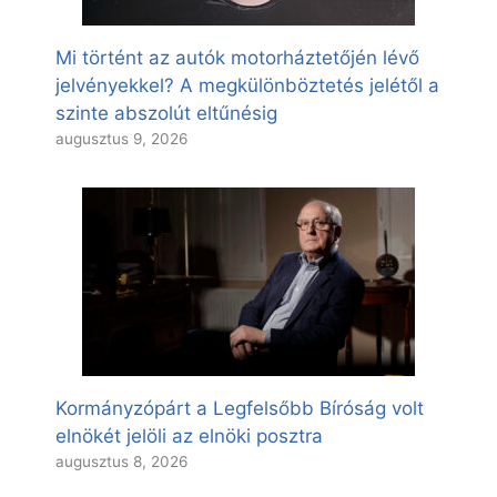
Mi történt az autók motorháztetőjén lévő
jelvényekkel? A megkülönböztetés jelétől a
szinte abszolút eltűnésig
augusztus 9, 2026
Kormányzópárt a Legfelsőbb Bíróság volt
elnökét jelöli az elnöki posztra
augusztus 8, 2026