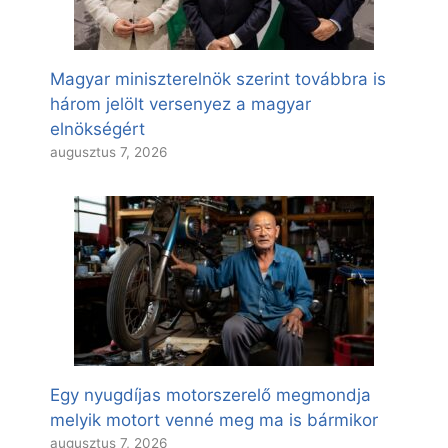
Magyar miniszterelnök szerint továbbra is
három jelölt versenyez a magyar
elnökségért
augusztus 7, 2026
Egy nyugdíjas motorszerelő megmondja
melyik motort venné meg ma is bármikor
augusztus 7, 2026