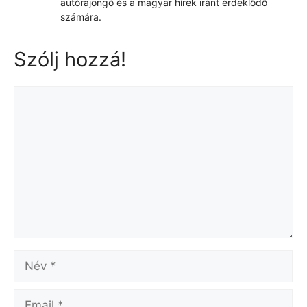
autórajongó és a magyar hírek iránt érdeklődő
számára.
Szólj hozzá!
Hozzászólás
Név
Email