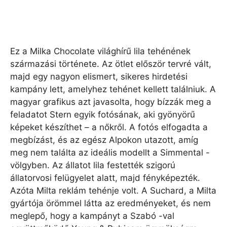
Ez a Milka Chocolate világhírű lila tehénének
származási története. Az ötlet először tervré vált,
majd egy nagyon elismert, sikeres hirdetési
kampány lett, amelyhez tehénet kellett találniuk. A
magyar grafikus azt javasolta, hogy bízzák meg a
feladatot Stern egyik fotósának, aki gyönyörű
képeket készíthet – a nőkről. A fotós elfogadta a
megbízást, és az egész Alpokon utazott, amíg
meg nem találta az ideális modellt a Simmental -
völgyben. Az állatot lila festették szigorú
állatorvosi felügyelet alatt, majd fényképezték.
Azóta Milta reklám tehénje volt. A Suchard, a Milta
gyártója örömmel látta az eredményeket, és nem
meglepő, hogy a kampányt a Szabó -val