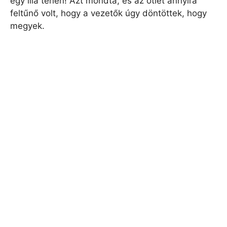
egy lila tehén! Azt mondta, és az ötlet annyira
feltűnő volt, hogy a vezetők úgy döntöttek, hogy
megyek.