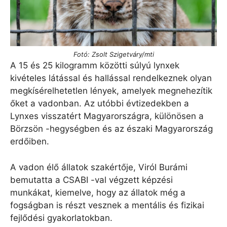
Fotó: Zsolt Szigetváry/mti
A 15 és 25 kilogramm közötti súlyú lynxek
kivételes látással és hallással rendelkeznek olyan
megkísérelhetetlen lények, amelyek megnehezítik
őket a vadonban. Az utóbbi évtizedekben a
Lynxes visszatért Magyarországra, különösen a
Börzsön -hegységben és az északi Magyarország
erdőiben.
A vadon élő állatok szakértője, Viról Burámi
bemutatta a CSABI -val végzett képzési
munkákat, kiemelve, hogy az állatok még a
fogságban is részt vesznek a mentális és fizikai
fejlődési gyakorlatokban.