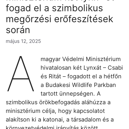
fogad el a szimbolikus
megőrzési erőfeszítések
során
május 12, 2025
A
magyar Védelmi Minisztérium
hivatalosan két Lynxát – Csabi
és Ritát – fogadott el a hétfőn
a Budakesi Wildlife Parkban
tartott ünnepségen. A
szimbolikus örökbefogadás aláhúzza a
minisztérium célja, hogy kapcsolatot
alakítson ki a katonai, a társadalom és a
környezetvédelmi irányítás között.