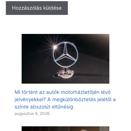
Mi történt az autók motorháztetőjén lévő
jelvényekkel? A megkülönböztetés jelétől a
szinte abszolút eltűnésig
augusztus 9, 2026