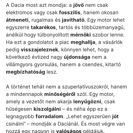
A Dacia most azt mondja: a
jövő
nem csak
elektromos vagy csak
fosszilis
, hanem okosan
átmeneti
, rugalmas és
javítható
. Egy motor lehet
egyszerre
takarékos
, tartós és többüzemanyagú,
anélkül hogy túlbonyolított
mérnöki
szobor lenne.
Ha ezt a gondolatot a piac
meghallja
, a vásárlók
pedig
visszajeleznek
, könnyen lehet, hogy a
következő évtized nagy
újdonsága
nem a
villámgyors gyorsulás, hanem a csendes, kitartó
megbízhatóság
lesz.
A történet tehát nem a szuperlatívuszokról, hanem
a mindennapok
minőségéről
szól. Egy motor,
amely a vezetőt nem akarja
lenyűgözni
, csak
hűségesen
kiszolgálni
– és néha épp ez a
legnagyobb
forradalom
. „Lehet egyszerűen
jót
csinálni” – mondják a Daciánál. És most végre van
hozzá egy nagyon is
valóságos
példájuk.