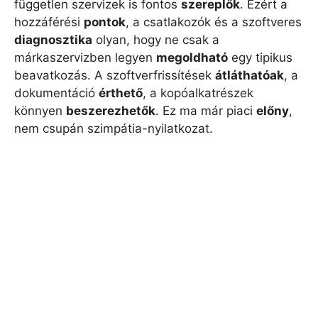
független szervizek is fontos
szereplők
. Ezért a
hozzáférési
pontok
, a csatlakozók és a szoftveres
diagnosztika
olyan, hogy ne csak a
márkaszervizben legyen
megoldható
egy tipikus
beavatkozás. A szoftverfrissítések
átláthatóak
, a
dokumentáció
érthető
, a kopóalkatrészek
könnyen
beszerezhetők
. Ez ma már piaci
előny
,
nem csupán szimpátia-nyilatkozat.