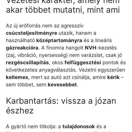
akar többet mutatni, mint ami
Az új erőforrás nem az agresszív
csúcsteljesítményre
utazik, hanem a
használható
középtartományra
és a lineáris
gázreakcióra
. A finomra hangolt
NVH
-kezelés
(zaj, vibráció, nyersesség) nem varázslat, csak jó
rezgéscsillapítás
, okos
felfüggesztési
pontok és
következetes anyagválasztás. Vezetni egyszerűen
kellemes
, mert az autó azt csinálja, amire
kérik
–
sem többet, sem
kevesebbet
.
Karbantartás: vissza a józan
észhez
A gyártó nem titkolja: a
tulajdonosok
és a