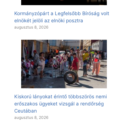
Kormányzópárt a Legfelsőbb Bíróság volt
elnökét jelöli az elnöki posztra
augusztus 8, 2026
Kiskorú lányokat érintő többszörös nemi
erőszakos ügyeket vizsgál a rendőrség
Ceutában
augusztus 8, 2026