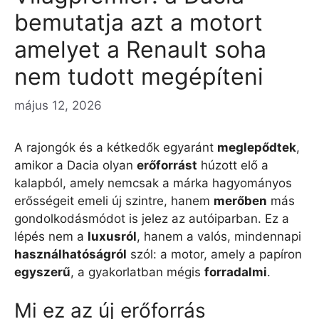
bemutatja azt a motort
amelyet a Renault soha
nem tudott megépíteni
május 12, 2026
A rajongók és a kétkedők egyaránt
meglepődtek
,
amikor a Dacia olyan
erőforrást
húzott elő a
kalapból, amely nemcsak a márka hagyományos
erősségeit emeli új szintre, hanem
merőben
más
gondolkodásmódot is jelez az autóiparban. Ez a
lépés nem a
luxusról
, hanem a valós, mindennapi
használhatóságról
szól: a motor, amely a papíron
egyszerű
, a gyakorlatban mégis
forradalmi
.
Mi ez az új erőforrás