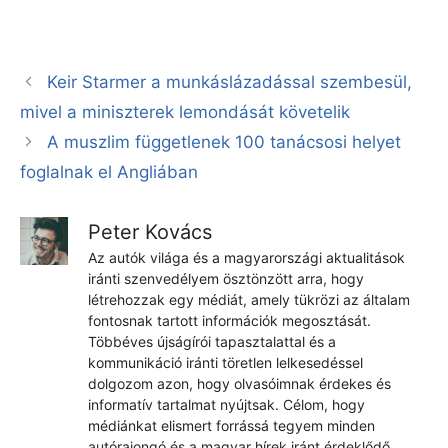
Keir Starmer a munkáslázadással szembesül,
mivel a miniszterek lemondását követelik
A muszlim függetlenek 100 tanácsosi helyet
foglalnak el Angliában
Peter Kovács
Az autók világa és a magyarországi aktualitások
iránti szenvedélyem ösztönzött arra, hogy
létrehozzak egy médiát, amely tükrözi az általam
fontosnak tartott információk megosztását.
Többéves újságírói tapasztalattal és a
kommunikáció iránti töretlen lelkesedéssel
dolgozom azon, hogy olvasóimnak érdekes és
informatív tartalmat nyújtsak. Célom, hogy
médiánkat elismert forrássá tegyem minden
autórajongó és a magyar hírek iránt érdeklődő