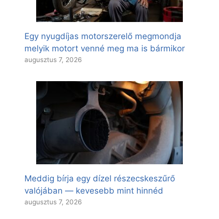
Egy nyugdíjas motorszerelő megmondja
melyik motort venné meg ma is bármikor
augusztus 7, 2026
Meddig bírja egy dízel részecskeszűrő
valójában — kevesebb mint hinnéd
augusztus 7, 2026