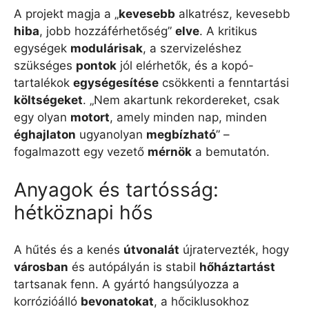
A projekt magja a „
kevesebb
alkatrész, kevesebb
hiba
, jobb hozzáférhetőség”
elve
. A kritikus
egységek
modulárisak
, a szervizeléshez
szükséges
pontok
jól elérhetők, és a kopó-
tartalékok
egységesítése
csökkenti a fenntartási
költségeket
. „Nem akartunk rekordereket, csak
egy olyan
motort
, amely minden nap, minden
éghajlaton
ugyanolyan
megbízható
” –
fogalmazott egy vezető
mérnök
a bemutatón.
Anyagok és tartósság:
hétköznapi hős
A hűtés és a kenés
útvonalát
újratervezték, hogy
városban
és autópályán is stabil
hőháztartást
tartsanak fenn. A gyártó hangsúlyozza a
korrózióálló
bevonatokat
, a hőciklusokhoz