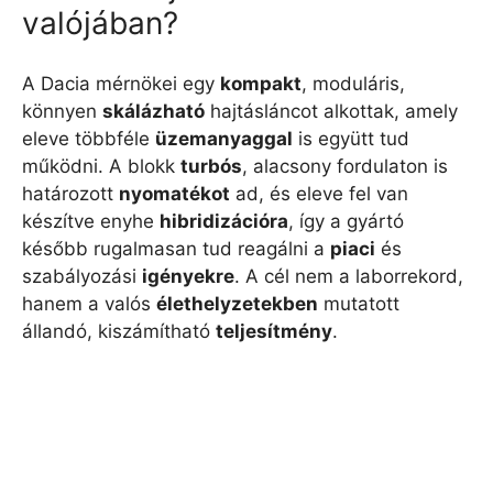
valójában?
A Dacia mérnökei egy
kompakt
, moduláris,
könnyen
skálázható
hajtásláncot alkottak, amely
eleve többféle
üzemanyaggal
is együtt tud
működni. A blokk
turbós
, alacsony fordulaton is
határozott
nyomatékot
ad, és eleve fel van
készítve enyhe
hibridizációra
, így a gyártó
később rugalmasan tud reagálni a
piaci
és
szabályozási
igényekre
. A cél nem a laborrekord,
hanem a valós
élethelyzetekben
mutatott
állandó, kiszámítható
teljesítmény
.