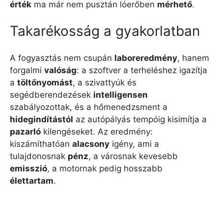
érték
ma már nem pusztán lóerőben
mérhető
.
Takarékosság a gyakorlatban
A fogyasztás nem csupán
laboreredmény
, hanem
forgalmi
valóság
: a szoftver a terheléshez igazítja
a
töltőnyomást
, a szivattyúk és
segédberendezések
intelligensen
szabályozottak, és a hőmenedzsment a
hidegindítástól
az autópályás tempóig kisimítja a
pazarló
kilengéseket. Az eredmény:
kiszámíthatóan
alacsony
igény, ami a
tulajdonosnak
pénz
, a városnak kevesebb
emisszió
, a motornak pedig hosszabb
élettartam
.