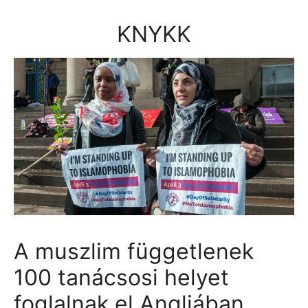
Kilépés
a
KNYKK
tartalomba
A muszlim függetlenek
100 tanácsosi helyet
foglalnak el Angliában