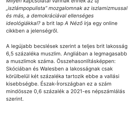
Milyen kapcsolatai vannak ennek az új
„iszlámpopulista” mozgalomnak az iszlamizmussal
és más, a demokráciával ellenséges
ideológiákkal?
a brit lap
A Néző
írja egy online
cikkben a jelenségről.
A legújabb becslések szerint a teljes brit lakosság
6,5 százaléka muszlim. Angliában a legmagasabb
a muszlimok száma. Összehasonlításképpen:
Skóciában és Walesben a lakosságnak csak
körülbelül két százaléka tartozik ebbe a vallási
kisebbségbe. Észak-Írországban ez a szám
mindössze 0,6 százalék a 2021-es népszámlálás
szerint.