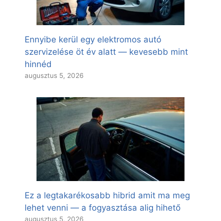
Ennyibe kerül egy elektromos autó
szervizelése öt év alatt — kevesebb mint
hinnéd
augusztus 5, 2026
Ez a legtakarékosabb hibrid amit ma meg
lehet venni — a fogyasztása alig hihető
augusztus 5, 2026