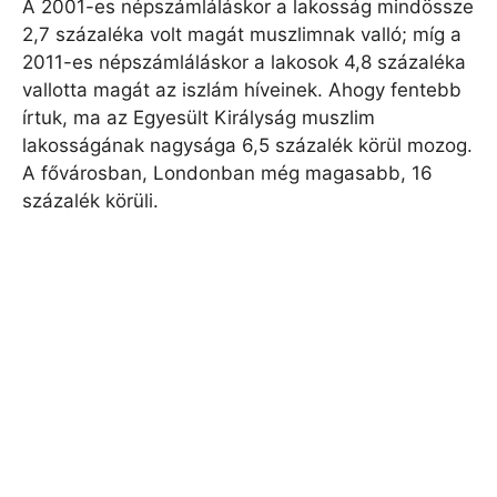
A 2001-es népszámláláskor a lakosság mindössze
2,7 százaléka volt magát muszlimnak valló; míg a
2011-es népszámláláskor a lakosok 4,8 százaléka
vallotta magát az iszlám híveinek. Ahogy fentebb
írtuk, ma az Egyesült Királyság muszlim
lakosságának nagysága 6,5 ​​százalék körül mozog.
A fővárosban, Londonban még magasabb, 16
százalék körüli.