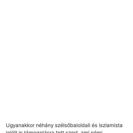
Ugyanakkor néhány szélsőbaloldali és iszlamista
jelölt is támogatásra tett szert, ami némi