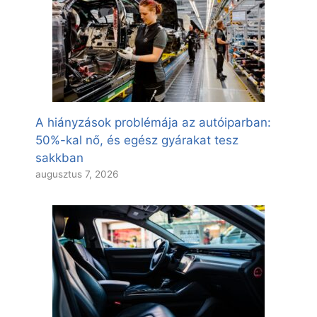
A hiányzások problémája az autóiparban:
50%-kal nő, és egész gyárakat tesz
sakkban
augusztus 7, 2026