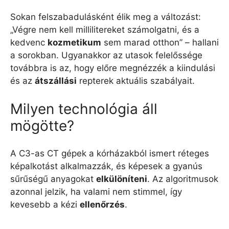
Sokan felszabadulásként élik meg a változást:
„Végre nem kell millilitereket számolgatni, és a
kedvenc
kozmetikum
sem marad otthon” – hallani
a sorokban. Ugyanakkor az utasok felelőssége
továbbra is az, hogy előre megnézzék a kiindulási
és az
átszállási
repterek aktuális szabályait.
Milyen technológia áll
mögötte?
A C3-as CT gépek a kórházakból ismert réteges
képalkotást alkalmazzák, és képesek a gyanús
sűrűségű anyagokat
elkülöníteni
. Az algoritmusok
azonnal jelzik, ha valami nem stimmel, így
kevesebb a kézi
ellenőrzés
.