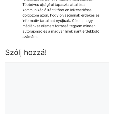
Többéves újságírói tapasztalattal és a
kommunikáció iránti töretlen lelkesedéssel
dolgozom azon, hogy olvasóimnak érdekes és
informatív tartalmat nyújtsak. Célom, hogy
médiánkat elismert forrássá tegyem minden
autórajongó és a magyar hírek iránt érdeklődő
számára.
Szólj hozzá!
Hozzászólás