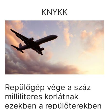
Kilépés
a
KNYKK
tartalomba
Repülőgép vége a száz
milliliteres korlátnak
ezekben a repülőterekben