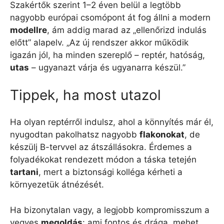
Szakértők szerint 1–2 éven belül a legtöbb
nagyobb európai csomópont át fog állni a modern
modellre
, ám addig marad az „ellenőrizd indulás
előtt” alapelv. „Az új rendszer akkor működik
igazán jól, ha minden szereplő – reptér, hatóság,
utas
– ugyanazt várja és ugyanarra készül.”
Tippek, ha most utazol
Ha olyan reptérről indulsz, ahol a könnyítés már él,
nyugodtan pakolhatsz nagyobb
flakonokat
, de
készülj B-tervvel az átszállásokra. Érdemes a
folyadékokat rendezett módon a táska tetején
tartani
, mert a biztonsági kolléga kérheti a
környezetük átnézését.
Ha bizonytalan vagy, a legjobb kompromisszum a
vegyes
megoldás
: ami fontos és drága, mehet