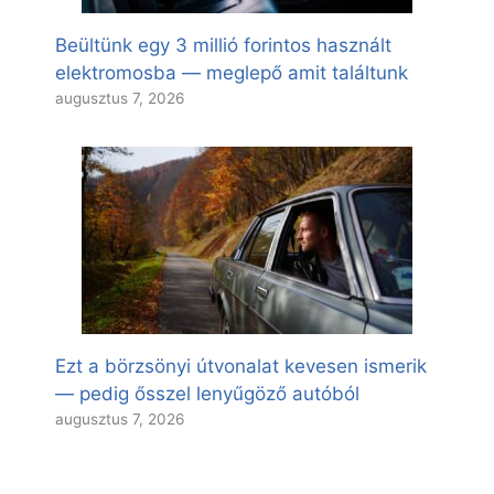
Beültünk egy 3 millió forintos használt
elektromosba — meglepő amit találtunk
augusztus 7, 2026
Ezt a börzsönyi útvonalat kevesen ismerik
— pedig ősszel lenyűgöző autóból
augusztus 7, 2026