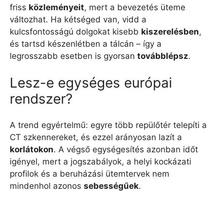
friss
közleményeit
, mert a bevezetés üteme
változhat. Ha kétséged van, vidd a
kulcsfontosságú dolgokat kisebb
kiszerelésben
,
és tartsd készenlétben a tálcán – így a
legrosszabb esetben is gyorsan
továbblépsz
.
Lesz-e egységes európai
rendszer?
A trend egyértelmű: egyre több repülőtér telepíti a
CT szkennereket, és ezzel arányosan lazít a
korlátokon
. A végső egységesítés azonban időt
igényel, mert a jogszabályok, a helyi kockázati
profilok és a beruházási ütemtervek nem
mindenhol azonos
sebességűek
.