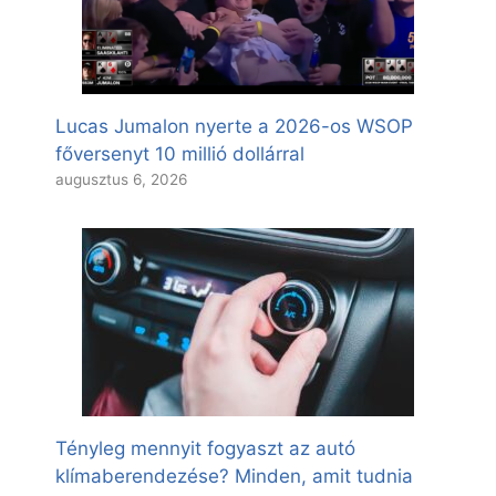
Lucas Jumalon nyerte a 2026-os WSOP
főversenyt 10 millió dollárral
augusztus 6, 2026
Tényleg mennyit fogyaszt az autó
klímaberendezése? Minden, amit tudnia