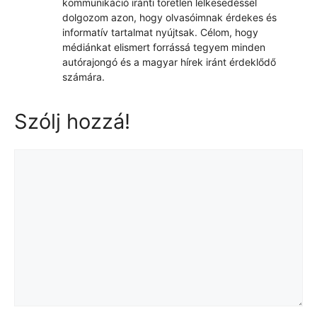
kommunikáció iránti töretlen lelkesedéssel
dolgozom azon, hogy olvasóimnak érdekes és
informatív tartalmat nyújtsak. Célom, hogy
médiánkat elismert forrássá tegyem minden
autórajongó és a magyar hírek iránt érdeklődő
számára.
Szólj hozzá!
Hozzászólás