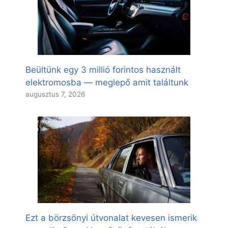
Beültünk egy 3 millió forintos használt
elektromosba — meglepő amit találtunk
augusztus 7, 2026
Ezt a börzsönyi útvonalat kevesen ismerik