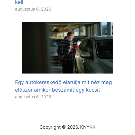
kell
augusztus 6, 2026
Egy autókereskedő elárulja mit néz meg
először amikor beszámít egy kocsit
augusztus 6, 2026
Copyright © 2026. KNYKK