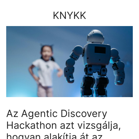
Kilépés
a
KNYKK
tartalomba
Az Agentic Discovery
Hackathon azt vizsgálja,
hogyan alakítja át az