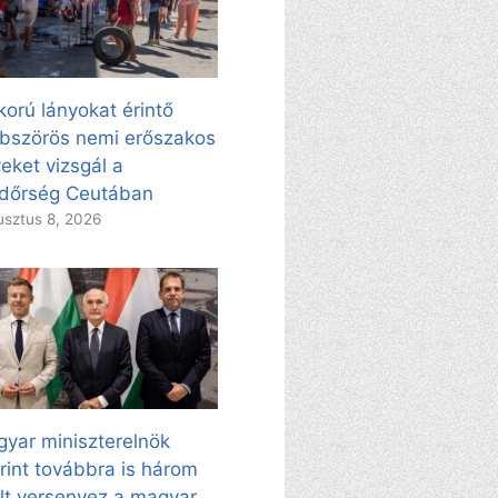
korú lányokat érintő
bszörös nemi erőszakos
eket vizsgál a
dőrség Ceutában
sztus 8, 2026
yar miniszterelnök
rint továbbra is három
ölt versenyez a magyar