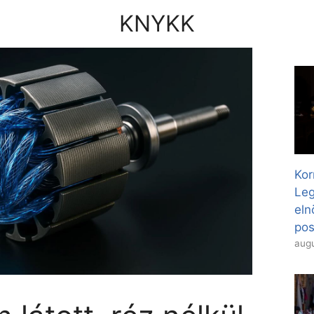
KNYKK
Kor
Leg
eln
pos
augu