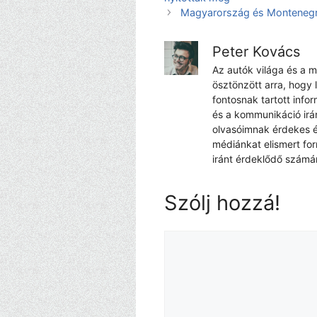
Magyarország és Montenegró 
Peter Kovács
Az autók világa és a 
ösztönzött arra, hogy 
fontosnak tartott info
és a kommunikáció irá
olvasóimnak érdekes é
médiánkat elismert fo
iránt érdeklődő számá
Szólj hozzá!
Hozzászólás