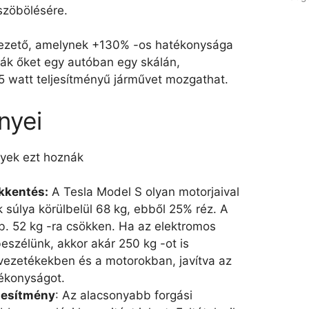
szöbölésére.
ezető, amelynek +130% -os hatékonysága
ták őket egy autóban egy skálán,
 watt teljesítményű járművet mozgathat.
nyei
lyek ezt hoznák
kkentés:
A Tesla Model S olyan motorjaival
 súlya körülbelül 68 kg, ebből 25% réz. A
b. 52 kg -ra csökken. Ha az elektromos
eszélünk, akkor akár 250 kg -ot is
vezetékekben és a motorokban, javítva az
ékonyságot.
jesítmény
: Az alacsonyabb forgási