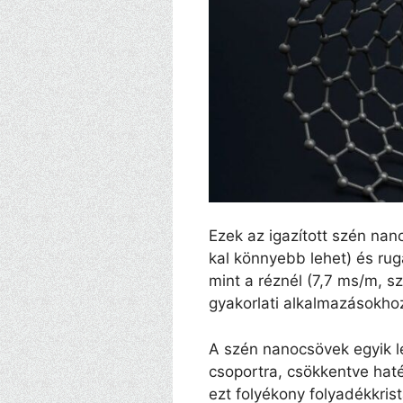
Ezek az igazított szén nan
kal könnyebb lehet) és ru
mint a réznél (7,7 ms/m, 
gyakorlati alkalmazásokho
A szén nanocsövek egyik l
csoportra, csökkentve ha
ezt folyékony folyadékkri