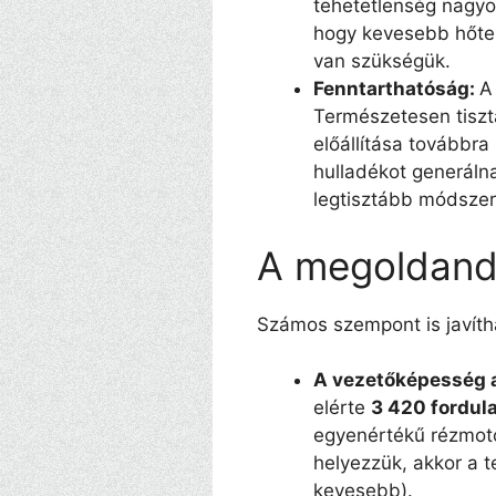
tehetetlenség nagyob
hogy kevesebb hőter
van szükségük.
Fenntarthatóság:
A
Természetesen tisztá
előállítása továbbra
hulladékot generáln
legtisztább módszerek
A megoldand
Számos szempont is javíth
A vezetőképesség a
elérte
3 420 fordula
egyenértékű rézmoto
helyezzük, akkor a t
kevesebb).