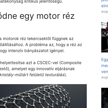
hatékonyság kritikus jelentőségű.
eln
augu
dne egy motor réz
 motorok réz tekercsektől függnek az
állításához. A probléma az, hogy a réz az
hogy intenzív bányászatot igényel.
Egy
helyettesítse azt a CSCEC-vel (Composite
meg
ető), amelyet egy innovatív eljárásnak
ven
ristály-műtárt felületű texturálás
).
augu