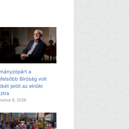
mányzópárt a
felsőbb Bíróság volt
ökét jelöli az elnöki
ztra
sztus 8, 2026