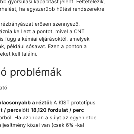
b gyorsulási kapacitást jelent. Feltételezik,
helést, ha egyszerűbb hűtési rendszerekre
 rézbányászat erősen szennyező.
znia kell ezt a pontot, mivel a CNT
 is függ a kémiai eljárásoktól, amelyek
ak, például sósavat. Ezen a ponton a
et kell találni.
ó problémák
ató
lacsonyabb a réztől:
A KIST prototípus
t / perc
előtt
18,120 fordulat / perc
rból. Ha azonban a súlyt az egyenletbe
eljesítmény közel van (csak 6% -kal