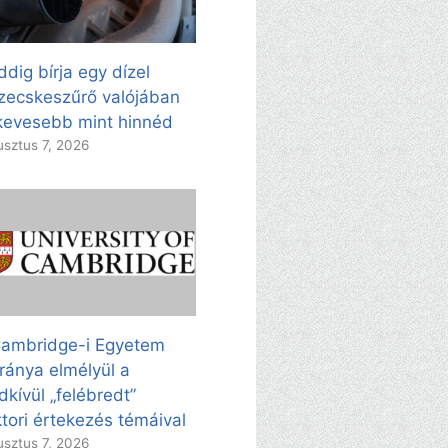
dig bírja egy dízel
zecskeszűrő valójában
evesebb mint hinnéd
sztus 7, 2026
ambridge-i Egyetem
ránya elmélyül a
dkívül „felébredt”
tori értekezés témáival
sztus 7, 2026