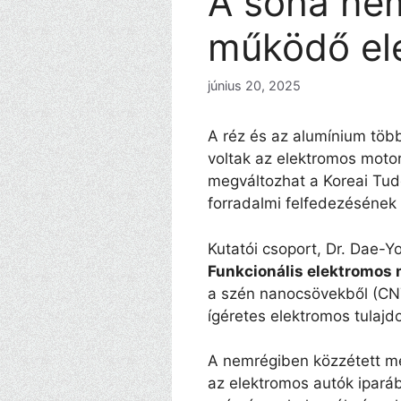
A soha nem 
működő el
június 20, 2025
A réz és az alumínium több
voltak az elektromos mot
megváltozhat a Koreai Tud
forradalmi felfedezésének
Kutatói csoport, Dr. Dae-Yo
Funkcionális elektromos 
a szén nanocsövekből (CNT
ígéretes elektromos tulajd
A nemrégiben közzétett me
az elektromos autók iparáb