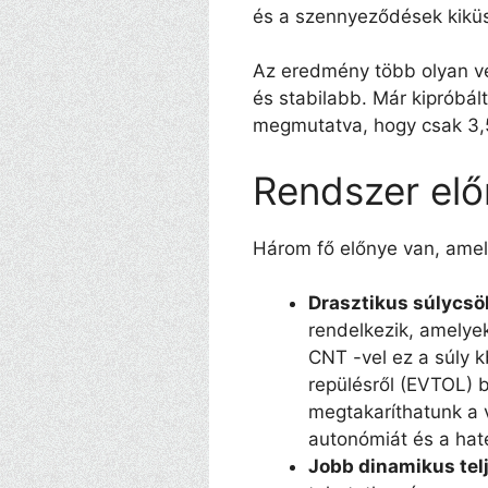
és a szennyeződések kikü
Az eredmény több olyan v
és stabilabb. Már kipróbál
megmutatva, hogy csak 3,5
Rendszer elő
Három fő előnye van, ame
Drasztikus súlycsö
rendelkezik, amelyek
CNT -vel ez a súly k
repülésről (EVTOL) b
megtakaríthatunk a 
autonómiát és a hat
Jobb dinamikus tel