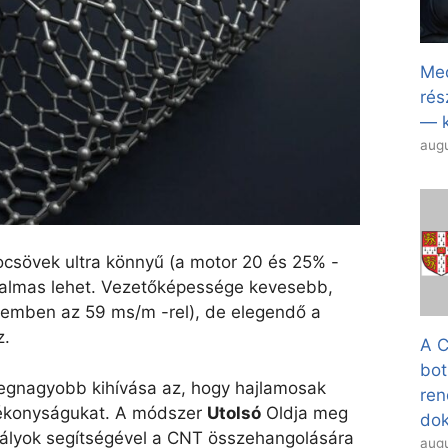
Med
rés
— k
augu
ocsövek ultra könnyű (a motor 20 és 25% -
galmas lehet. Vezetőképessége kevesebb,
szemben az 59 ms/m -rel), de elegendő a
z.
A C
bot
egnagyobb kihívása az, hogy hajlamosak
ren
tékonyságukat. A módszer
Utolsó
Oldja meg
dok
stályok segítségével a CNT összehangolására
augu