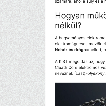
számára, ahol a súly és a 
Hogyan műkö
nélkül?
A hagyományos elektromos
elektromágneses mezők elő
Nehéz és drága
amellett, 
A KIST megoldás az, hogy 
Cleath Core elektromos vez
neveznek (Last)
Folyékony k