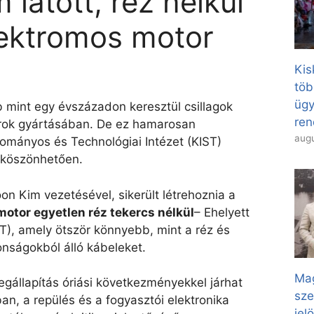
látott, réz nélkül
ektromos motor
Kis
töb
ügy
 mint egy évszázadon keresztül csillagok
ren
orok gyártásában. De ez hamarosan
augu
ományos és Technológiai Intézet (KIST)
 köszönhetően.
on Kim vezetésével, sikerült létrehoznia a
motor egyetlen réz tekercs nélkül
– Ehelyett
), amely ötször könnyebb, mint a réz és
onságokból álló kábeleket.
Mag
gállapítás óriási következményekkel járhat
sze
an, a repülés és a fogyasztói elektronika
jel