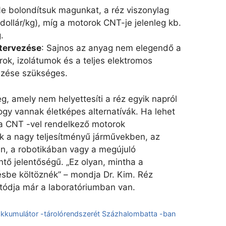
Ne bolondítsuk magunkat, a réz viszonylag
dollár/kg), míg a motorok CNT-je jelenleg kb.
.
atervezése
: Sajnos az anyag nem elegendő a
ok, izolátumok és a teljes elektromos
ezése szükséges.
g, amely nem helyettesíti a réz egyik napról
hogy vannak életképes alternatívák. Ha lehet
 a CNT -vel rendelkező motorok
k a nagy teljesítményű járművekben, az
n, a robotikában vagy a megújuló
ntő jelentőségű. „Ez olyan, mintha a
sbe költöznék” – mondja Dr. Kim. Réz
utódja már a laboratóriumban van.
kumulátor -tárolórendszerét Százhalombatta -ban