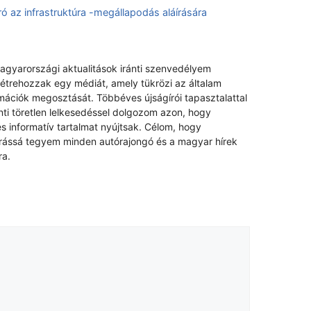
az infrastruktúra -megállapodás aláírására
magyarországi aktualitások iránti szenvedélyem
létrehozzak egy médiát, amely tükrözi az általam
rmációk megosztását. Többéves újságírói tapasztalattal
nti töretlen lelkesedéssel dolgozom azon, hogy
s informatív tartalmat nyújtsak. Célom, hogy
rrássá tegyem minden autórajongó és a magyar hírek
ra.