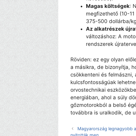
Magas költségek
: 
megfizethető (10-11 
375-500 dollárba/kg
Az alkatrészek újr
változáshoz: A motor
rendszerek újraterv
Röviden: ez egy olyan előle
a másikra, de bizonyítja, 
csökkenteni és felmászni,
kulcsfontosságúak lehetne
orvostechnikai eszközökbe
energiában, ahol a súly dö
gőzmotorokból a belső égé
továbbra is uralkodik, de 
Magyarország legnagyobb ak
nyitották meg