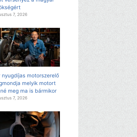
ökségért
sztus 7, 2026
 nyugdíjas motorszerelő
mondja melyik motort
né meg ma is bármikor
sztus 7, 2026