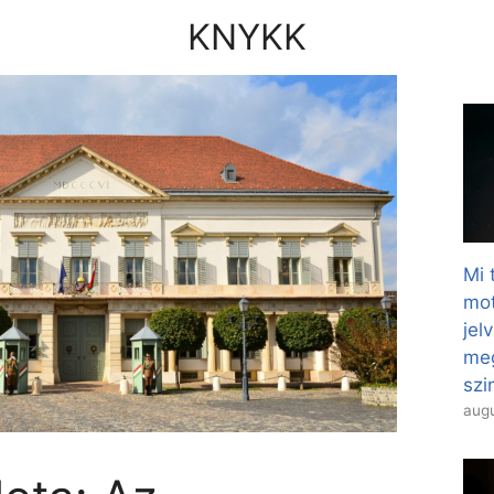
KNYKK
Mi 
mot
jel
meg
szi
augu