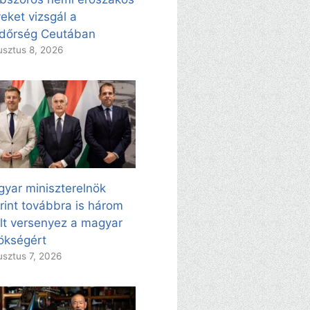
eket vizsgál a
dőrség Ceutában
sztus 8, 2026
yar miniszterelnök
rint továbbra is három
ölt versenyez a magyar
ökségért
sztus 7, 2026