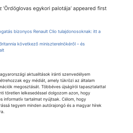
 ‘Ördöglovas egykori palotája’ appeared first
ogatás bizonyos Renault Clio tulajdonosoknak: itt a
ritannia következő miniszterelnökéről – és
alt
magyarországi aktualitások iránti szenvedélyem
létrehozzak egy médiát, amely tükrözi az általam
rmációk megosztását. Többéves újságírói tapasztalattal
nti töretlen lelkesedéssel dolgozom azon, hogy
s informatív tartalmat nyújtsak. Célom, hogy
rrássá tegyem minden autórajongó és a magyar hírek
ra.