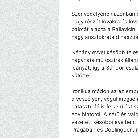
Szenvedélyének azonban s
nagy részét lovakra és lo
palotát eladta a Pallavici
nagy arisztokrata dinaszti
Néhány évvel később feles
nagyhatalmú osztrák állam
leányát, így a Sándor-csalá
kötötte.
Ironikus módon az az ember,
a veszélyen, végül megse
katasztrofális fejsérülést
egy hintóról. A sérülés va
vezetett későbbi éveiben. É
Prágában és Döblingben, 