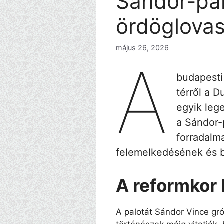
Sándor-pal
ördöglovas
május 26, 2026
A
budapesti
térről a D
egyik leg
a Sándor-
forradalm
felemelkedésének és b
A reformkor 
A palotát Sándor Vince gr