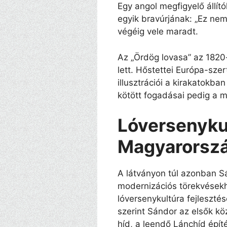
Egy angol megfigyelő állít
egyik bravúrjának: „Ez ne
végéig vele maradt.
Az „Ördög lovasa” az 1820
lett. Hőstettei Európa-sze
illusztrációi a kirakatokba
kötött fogadásai pedig a m
Lóversenyku
Magyarorsz
A látványon túl azonban Sá
modernizációs törekvésekh
lóversenykultúra fejleszté
szerint Sándor az elsők kö
híd, a leendő Lánchíd épít