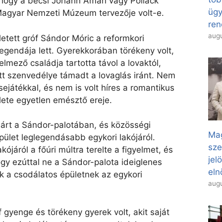
, hogy a bécsi Johann Aman vagy Pollack
ügy
Magyar Nemzeti Múzeum tervezője volt-e.
ren
augu
etett gróf Sándor Móric a reformkori
egendája lett. Gyerekkorában törékeny volt,
elmező családja tartotta távol a lovaktól,
tt szenvedélye támadt a lovaglás iránt. Nem
sejátékkal, és nem is volt híres a romantikus
élete egyetlen emésztő ereje.
árt a Sándor-palotában, és közösségi
Mag
ület leglegendásabb egykori lakójáról.
sze
kójáról a főúri múltra terelte a figyelmet, és
jel
ogy ezúttal ne a Sándor-palota ideiglenes
eln
ek a csodálatos épületnek az egykori
augu
óf gyenge és törékeny gyerek volt, akit saját