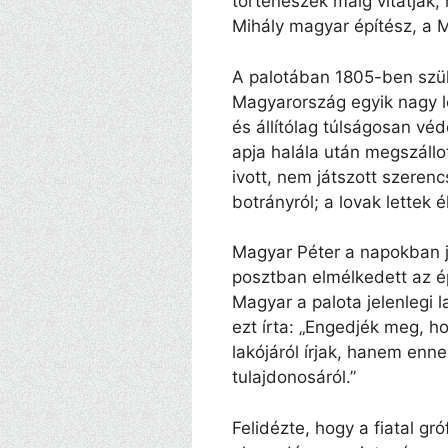
történészek máig vitatják
Mihály magyar építész, a 
A palotában 1805-ben szül
Magyarország egyik nagy l
és állítólag túlságosan véd
apja halála után megszállo
ivott, nem játszott szerenc
botrányról; a lovak lettek 
Magyar Péter a napokban j
posztban elmélkedett az ép
Magyar a palota jelenlegi la
ezt írta: „Engedjék meg, h
lakójáról írjak, hanem enn
tulajdonosáról.”
Felidézte, hogy a fiatal gr