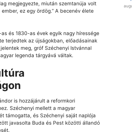
ólag megjegyezte, miután szemtanúja volt
augu
m ember, ez egy ördög.” A becenév élete
-as és 1830-as évek egyik nagy híressége
rte terjedtek az újságokban, előadásainak
n jelentek meg, gróf Széchenyi Istvánnal
agyar legenda tárgyává váltak.
ltúra
ágon
ndor is hozzájárult a reformkori
ez. Széchenyi mellett a magyar
sét támogatta, és Széchenyi saját naplója
zött javasolta Buda és Pest közötti állandó
ését.