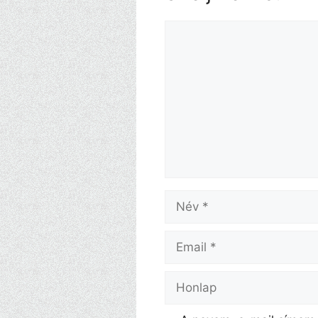
Hozzászólás
Név
Email
Honlap