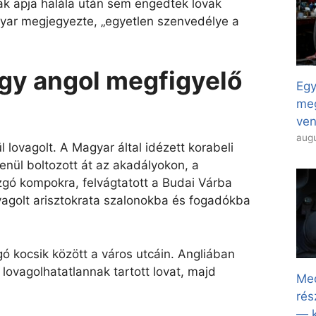
k apja halála után sem engedtek lovak
yar megjegyezte, „egyetlen szenvedélye a
gy angol megfigyelő
Egy
meg
ven
augu
 lovagolt. A Magyar által idézett korabeli
nül boltozott át az akadályokon, a
ozgó kompokra, felvágtatott a Budai Várba
vagolt arisztokrata szalonokba és fogadókba
ó kocsik között a város utcáin. Angliában
y lovagolhatatlannak tartott lovat, majd
Med
rés
— k