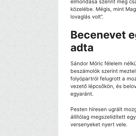
elmondása szerint még csa
közelébe. Mégis, mint Mag
lovaglás volt”.
Becenevet e
adta
Sándor Móric félelem nélkül
beszámolók szerint meztele
folyópartról felugrott a m
vezető lépcsőkön, és belo
egyaránt.
Pesten híresen ugrált mozg
állítólag megszelídített eg
versenyeket nyert vele.