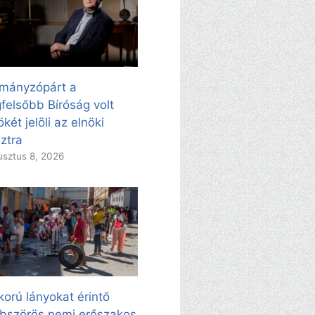
mányzópárt a
felsőbb Bíróság volt
ökét jelöli az elnöki
ztra
sztus 8, 2026
korú lányokat érintő
bszörös nemi erőszakos