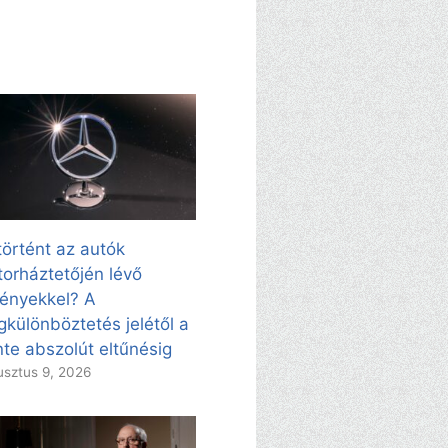
történt az autók
orháztetőjén lévő
vényekkel? A
különböztetés jelétől a
nte abszolút eltűnésig
sztus 9, 2026