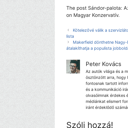
The post Sándor-palota: Az
on Magyar Konzervatív.
Kötelezővé válik a szervizlát
lista
Makerfield dönthetne Nagy-B
átalakíthatja a populista jobbold
Peter Kovács
Az autók világa és a 
ösztönzött arra, hogy 
fontosnak tartott info
és a kommunikáció irá
olvasóimnak érdekes é
médiánkat elismert fo
iránt érdeklődő számá
Szólj hozzá!