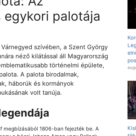
ota: Az
 egykori palotája
Kor
Leg
 Várnegyed szívében, a Szent György
eln
unára néző kilátással áll Magyarország
pos
emblematikusabb történelmi épülete,
augu
palota. A palota birodalmak,
ak, háborúk és kormányok
ukásának volt tanúja.
legendája
Kis
óf megbízásából 1806-ban fejezték be. A
töb