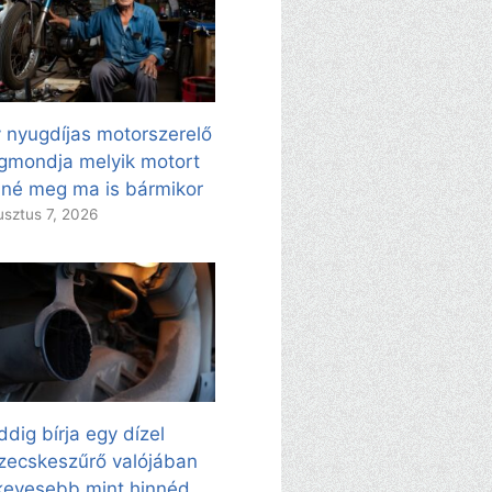
 nyugdíjas motorszerelő
mondja melyik motort
né meg ma is bármikor
sztus 7, 2026
dig bírja egy dízel
zecskeszűrő valójában
evesebb mint hinnéd