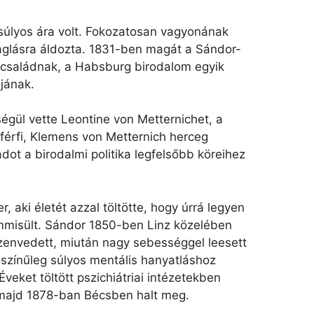
úlyos ára volt. Fokozatosan vagyonának
vaglásra áldozta. 1831-ben magát a Sándor-
ni családnak, a Habsburg birodalom egyik
ájának.
égül vette Leontine von Metternichet, a
férfi, Klemens von Metternich herceg
dot a birodalmi politika legfelsőbb köreihez
 aki életét azzal töltötte, hogy úrrá legyen
mmisült. Sándor 1850-ben Linz közelében
 szenvedett, miután nagy sebességgel leesett
lószínűleg súlyos mentális hanyatláshoz
veket töltött pszichiátriai intézetekben
majd 1878-ban Bécsben halt meg.