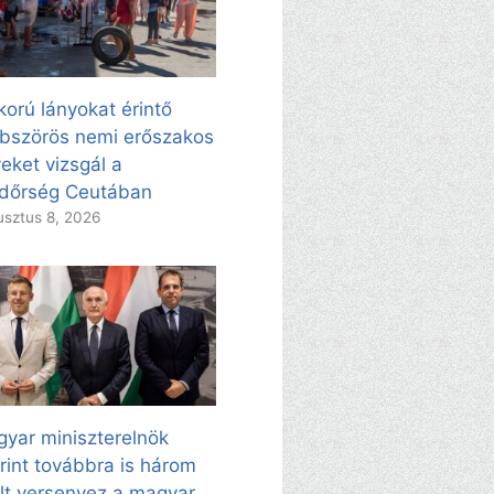
korú lányokat érintő
bszörös nemi erőszakos
eket vizsgál a
dőrség Ceutában
sztus 8, 2026
yar miniszterelnök
rint továbbra is három
ölt versenyez a magyar