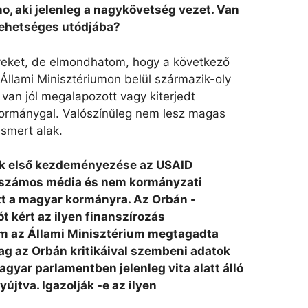
no, aki jelenleg a nagykövetség vezet. Van
lehetséges utódjába?
veket, de elmondhatom, hogy a következő
Állami Minisztériumon belül származik-oly
 van jól megalapozott vagy kiterjedt
ormánygal. Valószínűleg nem lesz magas
ismert alak.
yik első kezdeményezése az USAID
y számos média és nem kormányzati
tt a magyar kormányra. Az Orbán -
t kért az ilyen finanszírozás
ám az Állami Minisztérium megtagadta
ólag az Orbán kritikáival szembeni adatok
agyar parlamentben jelenleg vita alatt álló
yújtva. Igazolják -e az ilyen