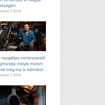
ökségért
sztus 7, 2026
 nyugdíjas motorszerelő
mondja melyik motort
né meg ma is bármikor
sztus 7, 2026