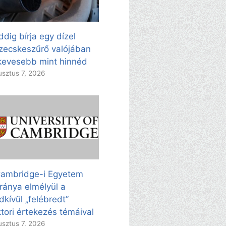
dig bírja egy dízel
zecskeszűrő valójában
evesebb mint hinnéd
sztus 7, 2026
ambridge-i Egyetem
ránya elmélyül a
dkívül „felébredt”
tori értekezés témáival
sztus 7, 2026