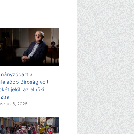
mányzópárt a
felsőbb Bíróság volt
ökét jelöli az elnöki
ztra
sztus 8, 2026