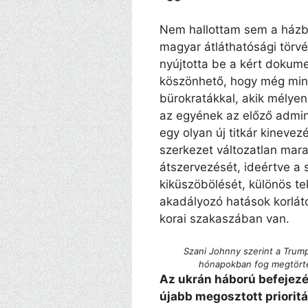
Nem hallottam sem a házba
magyar átláthatósági törvé
nyújtotta be a kért dokum
köszönhető, hogy még mindi
bürokratákkal, akik mélye
az egyének az előző admini
egy olyan új titkár kineve
szerkezet változatlan mara
átszervezését, ideértve a
kiküszöbölését, különös tek
akadályozó hatások korlát
korai szakaszában van.
Szani Johnny szerint a Trum
hónapokban fog megtörté
Az ukrán háború befejez
újabb megosztott priorit