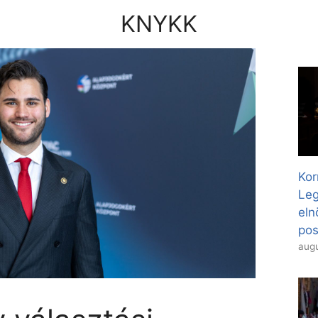
KNYKK
Kor
Leg
eln
pos
augu