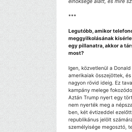
elnöksége alatt, és mire 
***
Legutóbb, amikor telefon
meggyilkolásának kísérle
egy pillanatra, akkor a t
most?
Igen, közvetlenül a Donald 
amerikaiak összejöttek, és
nagyon rövid ideig. Ez tav
kampány melege fokozódott,
Aztán Trump nyert egy tör
nem nyerték meg a népsza
ben, két évtizeddel ezelőt
republikánus jelölt számár
személyisége megosztó, teh