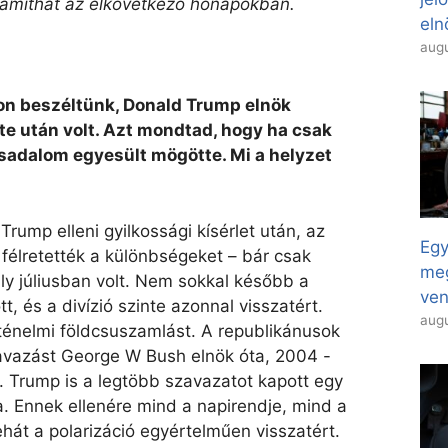
számíthat az elkövetkező hónapokban.
eln
augu
on beszéltünk, Donald Trump elnök
te után volt. Azt mondtad, hogy ha csak
ársadalom egyesült mögötte. Mi a helyzet
Trump elleni gyilkossági kísérlet után, az
Egy
 félretették a különbségeket – bár csak
meg
aly júliusban volt. Nem sokkal később a
ven
 és a divízió szinte azonnal visszatért.
augu
ténelmi földcsuszamlást. A republikánusok
vazást George W Bush elnök óta, 2004 -
t. Trump is a legtöbb szavazatot kapott egy
a. Ennek ellenére mind a napirendje, mind a
át a polarizáció egyértelműen visszatért.