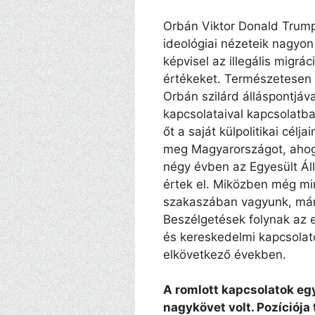
Orbán Viktor Donald Trump
ideológiai nézeteik nagyon
képvisel az illegális migrá
értékeket. Természetesen
Orbán szilárd álláspontjáv
kapcsolataival kapcsolatba
őt a saját külpolitikai cél
meg Magyarországot, ahogy
négy évben az Egyesült Ál
értek el. Miközben még mi
szakaszában vagyunk, már m
Beszélgetések folynak az 
és kereskedelmi kapcsolat
elkövetkező években.
A romlott kapcsolatok eg
nagykövet volt. Pozíciója 