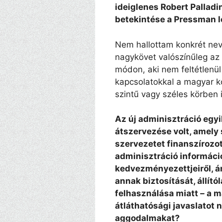
ideiglenes Robert Palladi
betekintése a Pressman 
Nem hallottam konkrét ne
nagykövet valószínűleg az 
módon, aki nem feltétlenül
kapcsolatokkal a magyar k
szintű vagy széles körben 
Az új adminisztráció eg
átszervezése volt, amel
szervezetet finanszírozo
adminisztráció információ
kedvezményezettjeiről, 
annak biztosítását, állít
felhasználása miatt – a m
átláthatósági javaslatot n
aggodalmakat?