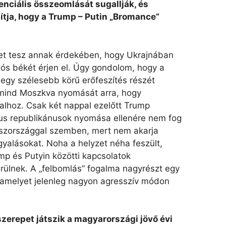
enciális összeomlását sugallják, és
ítja, hogy a Trump – Putin „Bromance”
ket tesz annak érdekében, hogy Ukrajnában
rtós békét érjen el. Úgy gondolom, hogy a
i egy szélesebb körű erőfeszítés részét
 mind Moszkva nyomását arra, hogy
talhoz. Csak két nappal ezelőtt Trump
átus republikánusok nyomása ellenére nem fog
oszországgal szemben, mert nem akarja
gyalásokat. Noha a helyzet néha feszült,
 és Putyin közötti kapcsolatok
rülnek. A „felbomlás” fogalma nagyrészt egy
 amelyet jelenleg nagyon agresszív módon
szerepet játszik a magyarországi jövő évi