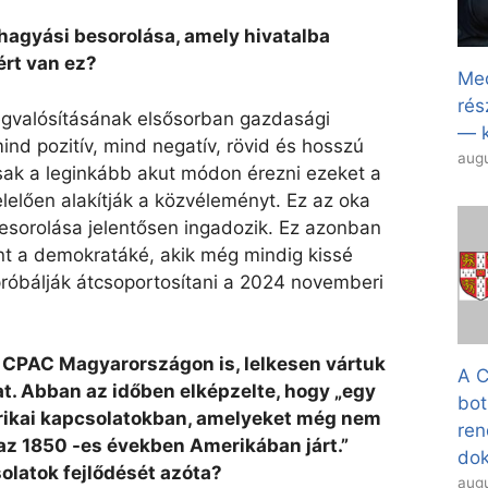
hagyási besorolása, amely hivatalba
ért van ez?
Med
rés
gvalósításának elsősorban gazdasági
— k
nd pozitív, mind negatív, rövid és hosszú
augu
ak a leginkább akut módon érezni ezeket a
elően alakítják a közvéleményt. Ez az oka
esorolása jelentősen ingadozik. Ez azonban
t a demokratáké, akik még mindig kissé
óbálják átcsoportosítani a 2024 novemberi
 a CPAC Magyarországon is, lelkesen vártuk
A C
t. Abban az időben elképzelte, hogy „egy
bot
rikai kapcsolatokban, amelyeket még nem
ren
 az 1850 -es években Amerikában járt.”
dok
olatok fejlődését azóta?
augu