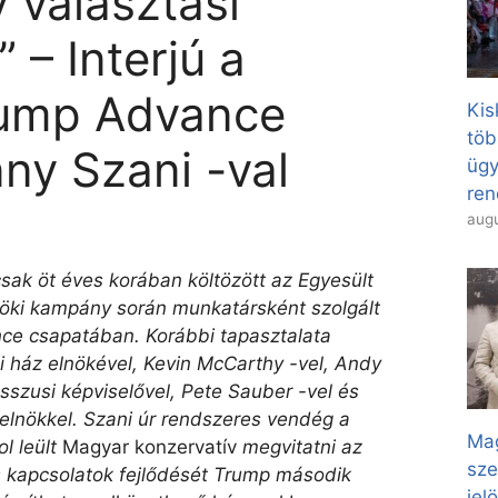
 választási
 – Interjú a
rump Advance
Kis
töb
ny Szani -val
ügy
ren
augu
sak öt éves korában költözött az Egyesült
öki kampány során munkatársként szolgált
ce csapatában. Korábbi tapasztalata
i ház elnökével, Kevin McCarthy -vel, Andy
sszusi képviselővel, Pete Sauber -vel és
elnökkel. Szani úr rendszeres vendég a
Mag
l leült
Magyar konzervatív
megvitatni az
sze
s kapcsolatok fejlődését Trump második
jel