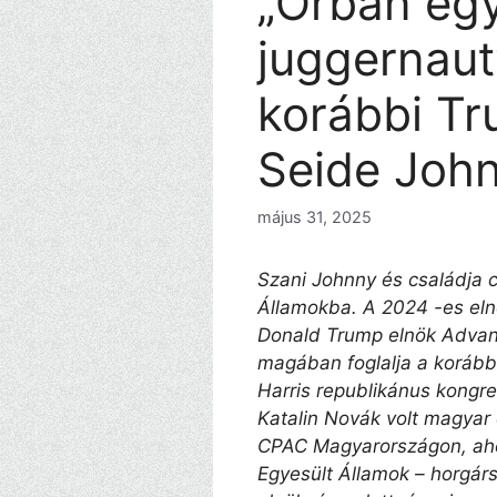
„Orbán egy
juggernaut”
korábbi T
Seide John
május 31, 2025
Szani Johnny és családja c
Államokba. A 2024 -es eln
Donald Trump elnök Advan
magában foglalja a korább
Harris republikánus kongre
Katalin Novák volt magyar 
CPAC Magyarországon, aho
Egyesült Államok – horgár