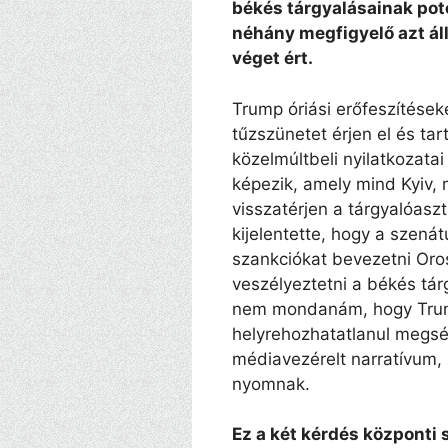
békés tárgyalásainak pot
néhány megfigyelő azt áll
véget ért.
Trump óriási erőfeszítése
tűzszünetet érjen el és ta
közelmúltbeli nyilatkozata
képezik, amely mind Kyiv,
visszatérjen a tárgyalóasz
kijelentette, hogy a szen
szankciókat bevezetni Or
veszélyeztetni a békés tár
nem mondanám, hogy Trump
helyrehozhatatlanul megsé
médiavezérelt narratívum,
nyomnak.
Ez a két kérdés központi 