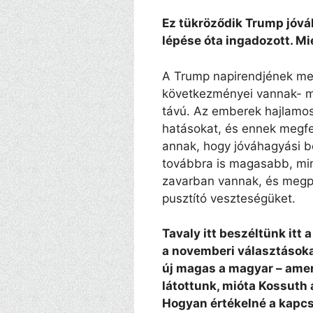
Ez tükröződik Trump jóvá
lépése óta ingadozott. Mi
A Trump napirendjének me
következményei vannak- mi
távú. Az emberek hajlamos
hatásokat, és ennek megfel
annak, hogy jóváhagyási b
továbbra is magasabb, min
zavarban vannak, és megpr
pusztító veszteségüket.
Tavaly itt beszéltünk itt
a novemberi választásoka
új magas a magyar – ame
látottunk, mióta Kossuth
Hogyan értékelné a kapcs