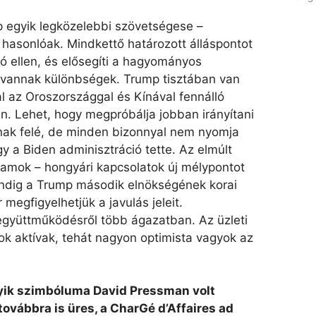
 egyik legközelebbi szövetségese –
 hasonlóak. Mindkettő határozott álláspontot
ció ellen, és elősegíti a hagyományos
 vannak különbségek. Trump tisztában van
al az Oroszországgal és Kínával fennálló
n. Lehet, hogy megpróbálja jobban irányítani
jainak felé, de minden bizonnyal nem nyomja
 a Biden adminisztráció tette. Az elmúlt
lamok – hongyári kapcsolatok új mélypontot
ndig a Trump második elnökségének korai
egfigyelhetjük a javulás jeleit.
együttműködésről több ágazatban. Az üzleti
ok aktívak, tehát nagyon optimista vagyok az
yik szimbóluma David Pressman volt
továbbra is üres, a CharGé d’Affaires ad