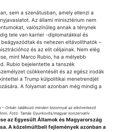
n, sem a szenátusban, amely ellenzi a
nyjavaslatot. Az állami minisztérium nem
entumokat, valószínűleg annak a ténynek
g tele van karrier -diplomatákkal és
n beágyazódtak és nehezen eltávolíthatók –
sztrációhoz és az elit céljainak. Nem elég
zése, mint Marco Rubio, ha a mélyebb
d. Rubio bejelentette a tanszék
 személyzet csökkentését és az egész irodák
intettel a Trump külpolitikai menetrendjét
ozására. A folyamat azonban még mindig a
p – Orbán találkozó minden bizonnyal az elkövetkező
nni. Fotó: Tamás Gyurkovits/magyar konzervatív
ése az Egyesült Államok és Magyarország
ása. A közelmúltbeli fejlemények azonban a