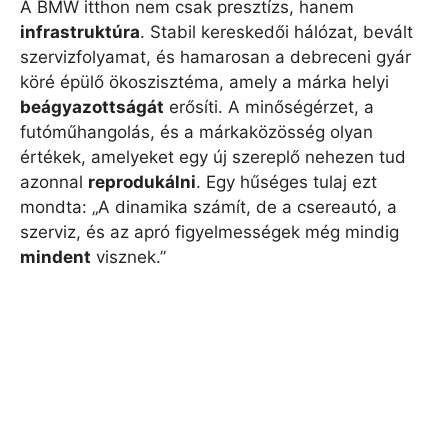
A BMW itthon nem csak presztízs, hanem
infrastruktúra
. Stabil kereskedői hálózat, bevált
szervizfolyamat, és hamarosan a debreceni gyár
köré épülő ökoszisztéma, amely a márka helyi
beágyazottságát
erősíti. A minőségérzet, a
futóműhangolás, és a márkaközösség olyan
értékek, amelyeket egy új szereplő nehezen tud
azonnal
reprodukálni
. Egy hűséges tulaj ezt
mondta: „A dinamika számít, de a csereautó, a
szerviz, és az apró figyelmességek még mindig
mindent
visznek.”