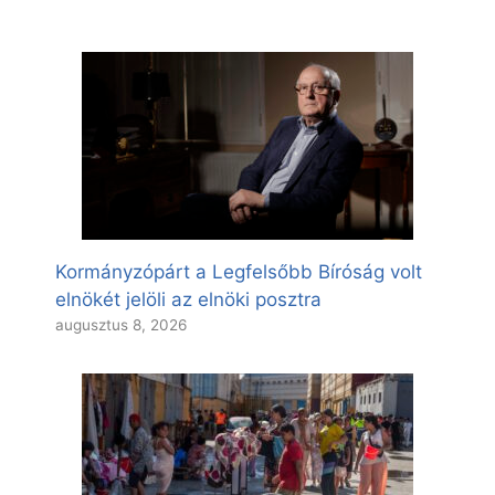
Kormányzópárt a Legfelsőbb Bíróság volt
elnökét jelöli az elnöki posztra
augusztus 8, 2026