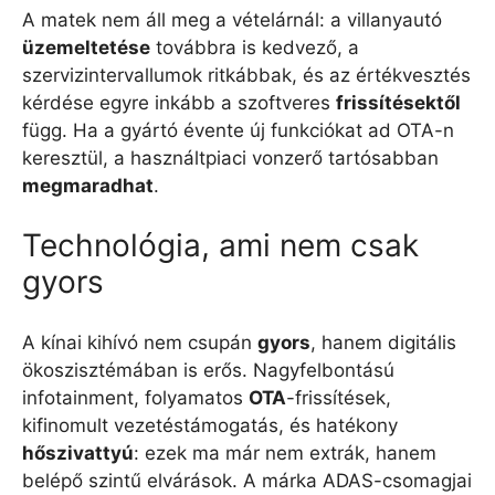
A matek nem áll meg a vételárnál: a villanyautó
üzemeltetése
továbbra is kedvező, a
szervizintervallumok ritkábbak, és az értékvesztés
kérdése egyre inkább a szoftveres
frissítésektől
függ. Ha a gyártó évente új funkciókat ad OTA-n
keresztül, a használtpiaci vonzerő tartósabban
megmaradhat
.
Technológia, ami nem csak
gyors
A kínai kihívó nem csupán
gyors
, hanem digitális
ökoszisztémában is erős. Nagyfelbontású
infotainment, folyamatos
OTA
-frissítések,
kifinomult vezetéstámogatás, és hatékony
hőszivattyú
: ezek ma már nem extrák, hanem
belépő szintű elvárások. A márka ADAS-csomagjai