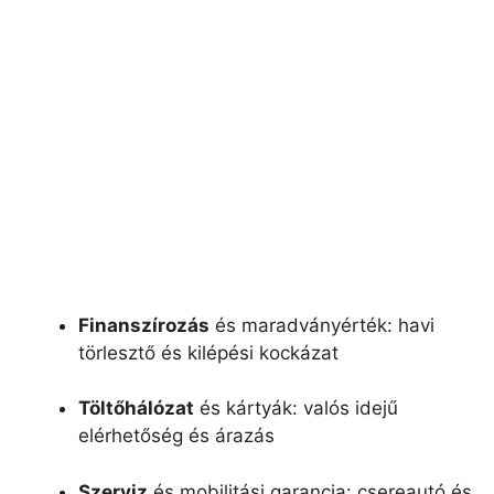
Finanszírozás
és maradványérték: havi
törlesztő és kilépési kockázat
Töltőhálózat
és kártyák: valós idejű
elérhetőség és árazás
Szerviz
és mobilitási garancia: csereautó és