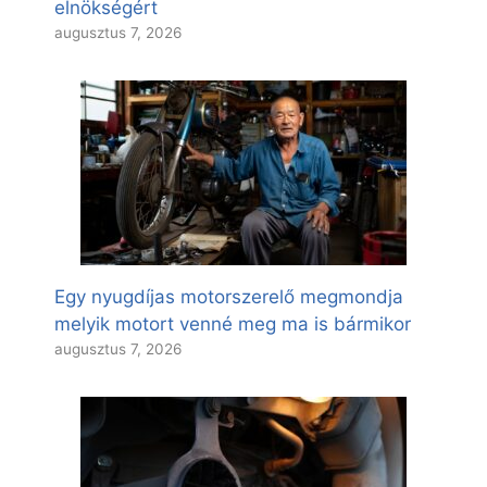
elnökségért
augusztus 7, 2026
Egy nyugdíjas motorszerelő megmondja
melyik motort venné meg ma is bármikor
augusztus 7, 2026