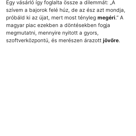
Egy vásárló így foglalta össze a dilemmát: „A
szívem a bajorok felé húz, de az ész azt mondja,
próbáld ki az újat, mert most tényleg
megéri
.” A
magyar piac ezekben a döntésekben fogja
megmutatni, mennyire nyitott a gyors,
szoftverközpontú, és merészen árazott
jövőre
.