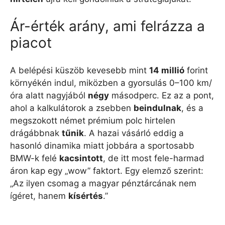
Ár-érték arány, ami felrázza a
piacot
A belépési küszöb kevesebb mint
14 millió
forint
környékén indul, miközben a gyorsulás 0–100 km/
óra alatt nagyjából
négy
másodperc. Ez az a pont,
ahol a kalkulátorok a zsebben
beindulnak
, és a
megszokott német prémium polc hirtelen
drágábbnak
tűnik
. A hazai vásárló eddig a
hasonló dinamika miatt jobbára a sportosabb
BMW-k felé
kacsintott
, de itt most fele-harmad
áron kap egy „wow” faktort. Egy elemző szerint:
„Az ilyen csomag a magyar pénztárcának nem
ígéret, hanem
kísértés
.”