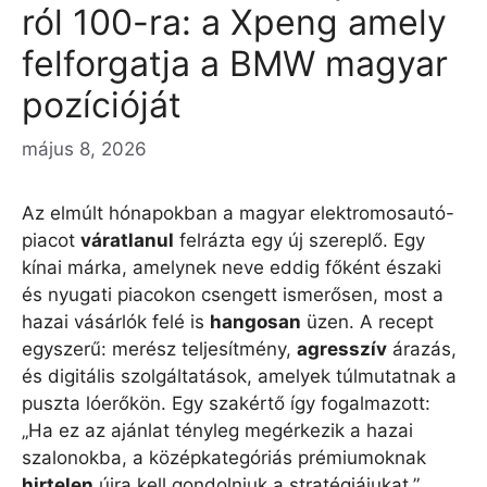
ról 100-ra: a Xpeng amely
felforgatja a BMW magyar
pozícióját
május 8, 2026
Az elmúlt hónapokban a magyar elektromosautó-
piacot
váratlanul
felrázta egy új szereplő. Egy
kínai márka, amelynek neve eddig főként északi
és nyugati piacokon csengett ismerősen, most a
hazai vásárlók felé is
hangosan
üzen. A recept
egyszerű: merész teljesítmény,
agresszív
árazás,
és digitális szolgáltatások, amelyek túlmutatnak a
puszta lóerőkön. Egy szakértő így fogalmazott:
„Ha ez az ajánlat tényleg megérkezik a hazai
szalonokba, a középkategóriás prémiumoknak
hirtelen
újra kell gondolniuk a stratégiájukat.”