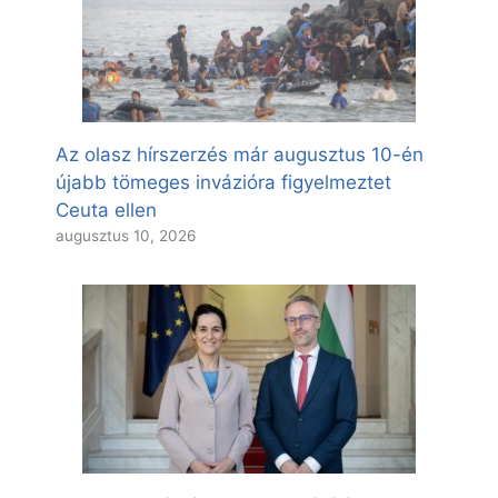
Az olasz hírszerzés már augusztus 10-én
újabb tömeges invázióra figyelmeztet
Ceuta ellen
augusztus 10, 2026