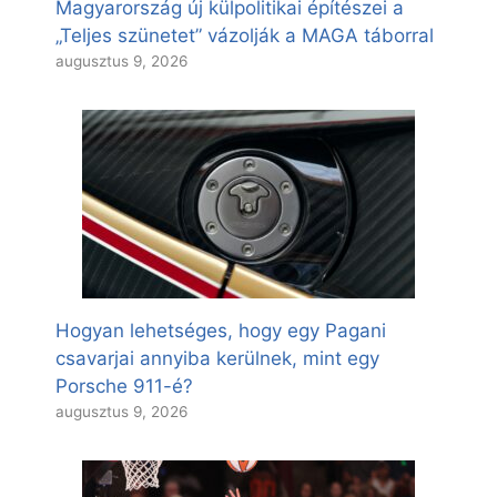
Magyarország új külpolitikai építészei a
„Teljes szünetet” vázolják a MAGA táborral
augusztus 9, 2026
Hogyan lehetséges, hogy egy Pagani
csavarjai annyiba kerülnek, mint egy
Porsche 911-é?
augusztus 9, 2026