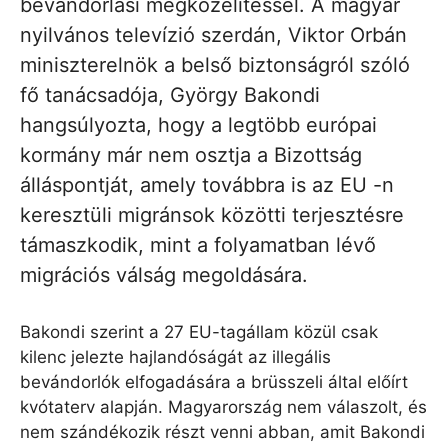
bevándorlási megközelítéssel. A magyar
nyilvános televízió szerdán, Viktor Orbán
miniszterelnök a belső biztonságról szóló
fő tanácsadója, György Bakondi
hangsúlyozta, hogy a legtöbb európai
kormány már nem osztja a Bizottság
álláspontját, amely továbbra is az EU -n
keresztüli migránsok közötti terjesztésre
támaszkodik, mint a folyamatban lévő
migrációs válság megoldására.
Bakondi szerint a 27 EU-tagállam közül csak
kilenc jelezte hajlandóságát az illegális
bevándorlók elfogadására a brüsszeli által előírt
kvótaterv alapján. Magyarország nem válaszolt, és
nem szándékozik részt venni abban, amit Bakondi