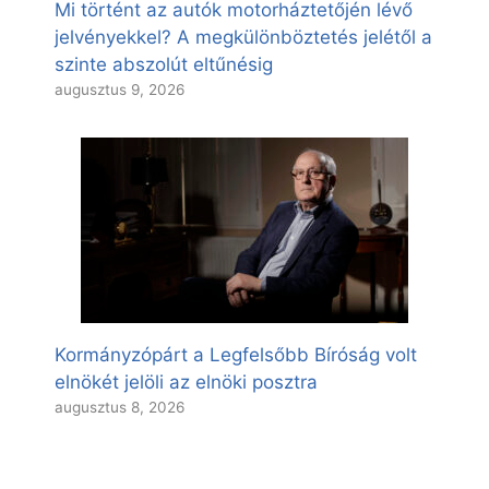
Mi történt az autók motorháztetőjén lévő
jelvényekkel? A megkülönböztetés jelétől a
szinte abszolút eltűnésig
augusztus 9, 2026
Kormányzópárt a Legfelsőbb Bíróság volt
elnökét jelöli az elnöki posztra
augusztus 8, 2026