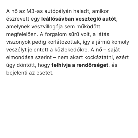
A nő az M3-as autópályán haladt, amikor
észrevett egy
leállósávban veszteglő autót
,
amelynek vészvillogója sem működött
megfelelően. A forgalom sűrű volt, a látási
viszonyok pedig korlátozottak, így a jármű komoly
veszélyt jelentett a közlekedőkre. A nő – saját
elmondása szerint – nem akart kockáztatni, ezért
úgy döntött, hogy
felhívja a rendőrséget
, és
bejelenti az esetet.