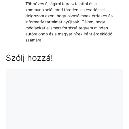
Többéves újságírói tapasztalattal és a
kommunikáció iránti töretlen lelkesedéssel
dolgozom azon, hogy olvasóimnak érdekes és
informatív tartalmat nyújtsak. Célom, hogy
médiánkat elismert forrássá tegyem minden
autórajongó és a magyar hírek iránt érdeklődő
számára.
Szólj hozzá!
Hozzászólás