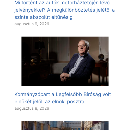
Mi történt az autók motorháztetőjén lévő
jelvényekkel? A megkülönböztetés jelétől a
szinte abszolút eltűnésig
augusztus 9, 2026
Kormányzópárt a Legfelsőbb Bíróság volt
elnökét jelöli az elnöki posztra
augusztus 8, 2026