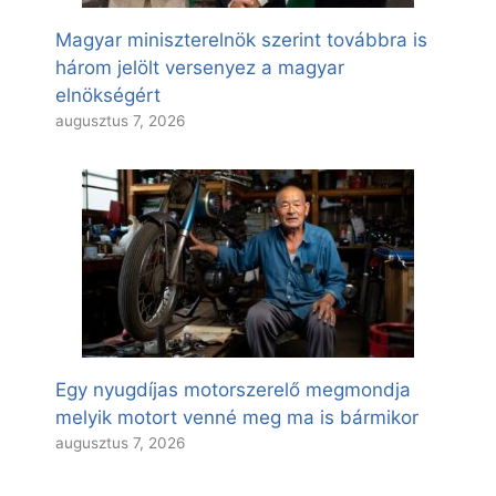
Magyar miniszterelnök szerint továbbra is
három jelölt versenyez a magyar
elnökségért
augusztus 7, 2026
Egy nyugdíjas motorszerelő megmondja
melyik motort venné meg ma is bármikor
augusztus 7, 2026