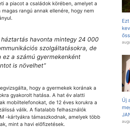
ti a piacot a családok körében, amelyet a
 magas rangú annak ellenére, hogy nem
ányul.
Ezt
kev
őss
 háztartás havonta mintegy 24 000
augu
ekommunikációs szolgáltatásokra, de
a ez a számú gyermekenként
ntot is növelhet”
egvizsgálta, hogy a gyermekek korának a
ra gyakorolt hatása. A hat év alatti
Új 
ak mobiltelefonokat, de 12 éves korukra a
meg
lissá válik. A fiatalabb felhasználók
JAN
 SIM -kártyákra támaszkodnak, amelyek több
augu
k, mint a havi előfizetések.