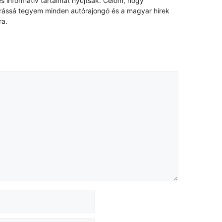
s informatív tartalmat nyújtsak. Célom, hogy
rrássá tegyem minden autórajongó és a magyar hírek
ra.