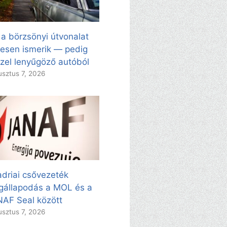
 a börzsönyi útvonalat
esen ismerik — pedig
zel lenyűgöző autóból
sztus 7, 2026
adriai csővezeték
állapodás a MOL és a
AF Seal között
sztus 7, 2026