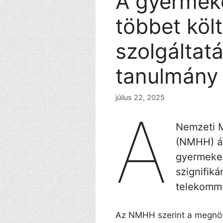
A gyermek
többet köl
szolgáltat
tanulmány 
július 22, 2025
A
Nemzeti 
(NMHH) ál
gyermekek
szignifik
telekommu
Az NMHH szerint a megnöv