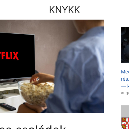
KNYKK
Med
rés
— k
augu