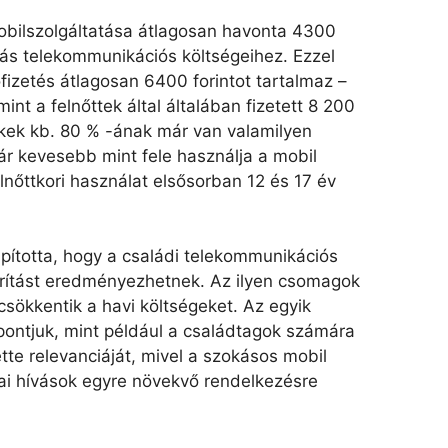
mobilszolgáltatása átlagosan havonta 4300
tás telekommunikációs költségeihez. Ezzel
izetés átlagosan 6400 forintot tartalmaz –
nt a felnőttek által általában fizetett 8 200
ekek kb. 80 % -ának már van valamilyen
ár kevesebb mint fele használja a mobil
lnőttkori használat elsősorban 12 és 17 év
pította, hogy a családi telekommunikációs
rítást eredményezhetnek. Az ilyen csomagok
csökkentik a havi költségeket. Az egyik
pontjuk, mint például a családtagok számára
tte relevanciáját, mivel a szokásos mobil
zai hívások egyre növekvő rendelkezésre