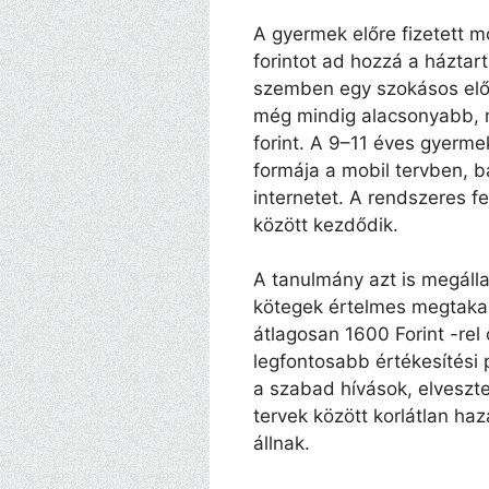
A gyermek előre fizetett 
forintot ad hozzá a háztar
szemben egy szokásos előf
még mindig alacsonyabb, mi
forint. A 9–11 éves gyerm
formája a mobil tervben, b
internetet. A rendszeres fe
között kezdődik.
A tanulmány azt is megálla
kötegek értelmes megtaka
átlagosan 1600 Forint -rel 
legfontosabb értékesítési 
a szabad hívások, elveszte
tervek között korlátlan ha
állnak.