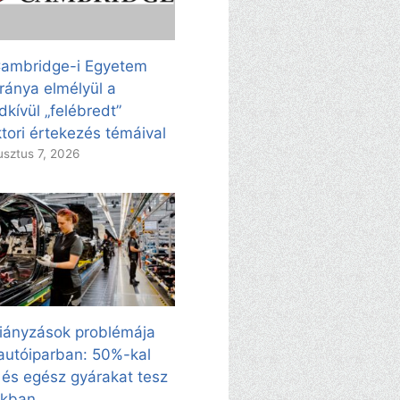
ambridge-i Egyetem
ránya elmélyül a
dkívül „felébredt”
tori értekezés témáival
sztus 7, 2026
iányzások problémája
autóiparban: 50%-kal
 és egész gyárakat tesz
kkban