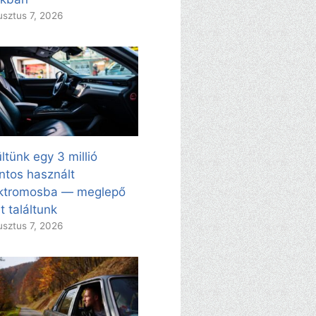
sztus 7, 2026
ltünk egy 3 millió
intos használt
ektromosba — meglepő
t találtunk
sztus 7, 2026