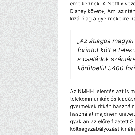
emelkednek. A Netflix veze
Disney követ
+,
Ami szintén
kizárólag a gyermekekre ir
„Az átlagos magyar
forintot költ a tel
a családok számár
körülbelül 3400 fori
Az NMHH jelentés azt is m
telekommunikációs kiadások
gyermekek ritkán használn
használat majdnem univerzá
gyakran az előre fizetett
költségszabályozást kínálna