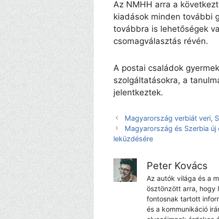
Az NMHH arra a következte
kiadások minden további 
továbbra is lehetőségek va
csomagválasztás révén.
A postai családok gyermek
szolgáltatásokra, a tanul
jelentkeztek.
Magyarország verbiát veri, S
Magyarország és Szerbia új o
leküzdésére
Peter Kovács
Az autók világa és a 
ösztönzött arra, hogy 
fontosnak tartott info
és a kommunikáció irá