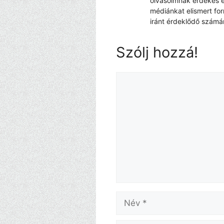
olvasóimnak érdekes é
médiánkat elismert fo
iránt érdeklődő számá
Szólj hozzá!
Hozzászólás
Név