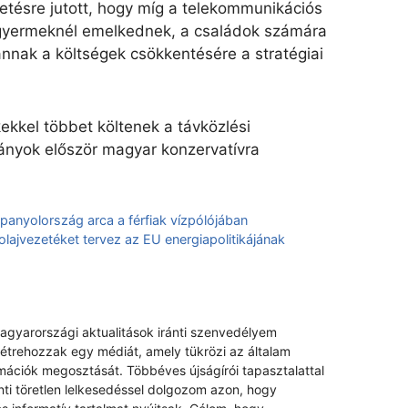
tésre jutott, hogy míg a telekommunikációs
gyermeknél emelkednek, a családok számára
nnak a költségek csökkentésére a stratégiai
ekkel többet költenek a távközlési
mányok először magyar konzervatívra
panyolország arca a férfiak vízpólójában
lajvezetéket tervez az EU energiapolitikájának
magyarországi aktualitások iránti szenvedélyem
létrehozzak egy médiát, amely tükrözi az általam
rmációk megosztását. Többéves újságírói tapasztalattal
nti töretlen lelkesedéssel dolgozom azon, hogy