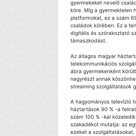
gyermekeket nevelő család
köre. Míg a gyermektelen 
platformokat, ez a szám 6
családok körében. Ez a ten
digitális és szórakoztató s
támaszkodást.
Az átlagos magyar háztartá
telekommunikációs szolgál
ábra gyermekenként körülb
nagyrészt annak köszönhető
streaming szolgáltatások g
A hagyományos televízió t
háztartások 90 % -a felir
szám 100 % -kal közeledik
szakadékot mutatja: az eg
ezeket a szolgáltatásokat