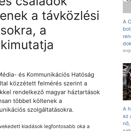
es családok
tenek a távközlési
A C
ásokra, a
bot
ren
kimutatja
dok
augu
Média- és Kommunikációs Hatóság
tal közzétett felmérés szerint a
kel rendelkező magyar háztartások
ánsan többet költenek a
A h
nikációs szolgáltatásokra.
az 
nő,
ekedett kiadások legfontosabb oka a
sa