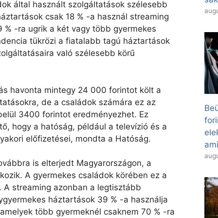
ok által használt szolgáltatások szélesebb
augu
háztartások csak 18 % -a használ streaming
9 % -ra ugrik a két vagy több gyermekes
dencia tükrözi a fiatalabb tagú háztartások
zolgáltatásaira való szélesebb körű
s havonta mintegy 24 000 forintot költ a
tatásokra, de a családok számára ez az
Beü
elül 3400 forintot eredményezhet. Ez
for
, hogy a hatóság, például a televízió és a
el
yakori előfizetései, mondta a Hatóság.
ami
augu
ovábbra is elterjedt Magyarországon, a
atkozik. A gyermekes családok körében ez a
. A streaming azonban a legtisztább
ygyermekes háztartások 39 % -a használja
, amelyek több gyermeknél csaknem 70 % -ra