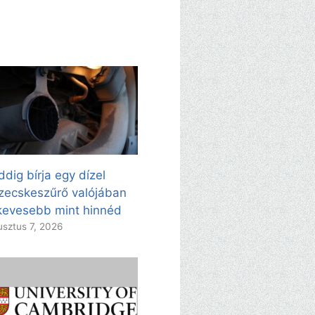
dig bírja egy dízel
zecskeszűrő valójában
evesebb mint hinnéd
sztus 7, 2026