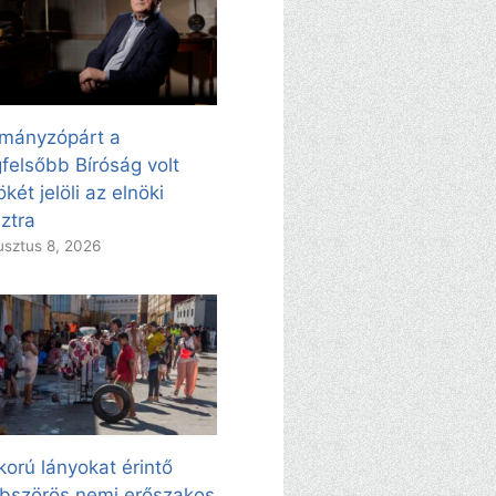
mányzópárt a
felsőbb Bíróság volt
ökét jelöli az elnöki
ztra
sztus 8, 2026
korú lányokat érintő
bszörös nemi erőszakos