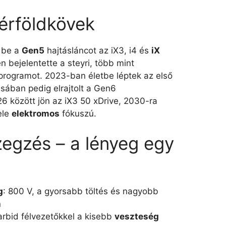
mérföldkövek
 be a
Gen5
hajtásláncot az iX3, i4 és
iX
 bejelentette a steyri, több mint
 programot. 2023-ban életbe léptek az első
sában pedig elrajtolt a Gen6
6 között jön az iX3 50 xDrive, 2030-ra
ele
elektromos
fókuszú.
egzés – a lényeg egy
g
: 800 V, a gyorsabb töltés és nagyobb
n
karbid félvezetőkkel a kisebb
veszteség