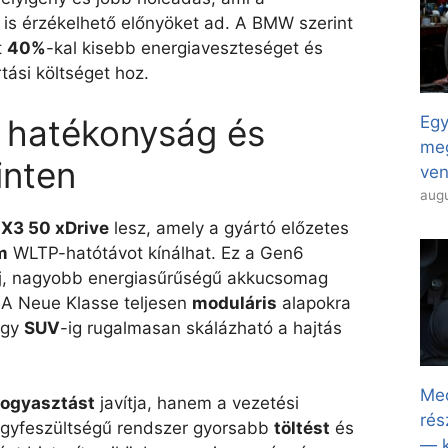
is érzékelhető előnyöket ad. A BMW szerint
t
40%
-kal kisebb energiaveszteséget és
tási költséget hoz.
 hatékonyság és
Egy
meg
inten
ven
augu
iX3 50 xDrive
lesz, amely a gyártó előzetes
m
WLTP-hatótávot kínálhat. Ez a Gen6
j, nagyobb energiasűrűségű akkucsomag
A Neue Klasse teljesen
moduláris
alapokra
agy
SUV
-ig rugalmasan skálázható a hajtás
Med
fogyasztást
javítja, hanem a vezetési
rés
agyfeszültségű rendszer gyorsabb
töltést
és
— k