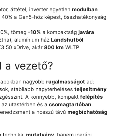
rotor, áttétel, inverter egyetlen
modulban
 -40% a Gen5-höz képest, összhatékonyság
-20%, tömeg
-10%
a kompaktság
javára
ztria), alumínium ház
Landshutból
3 50 xDrive, akár
800 km
WLTP
d a vezető?
nnapokban nagyobb
rugalmasságot
ad:
usok, stabilabb nagyterheléses
teljesítmény
rezgésszint. A könnyebb, kompakt
felépítés
l az utastérben és a
csomagtartóban
,
menedzsment a hosszú távú
megbízhatóság
 technikai
mutatvány
, hanem iparági