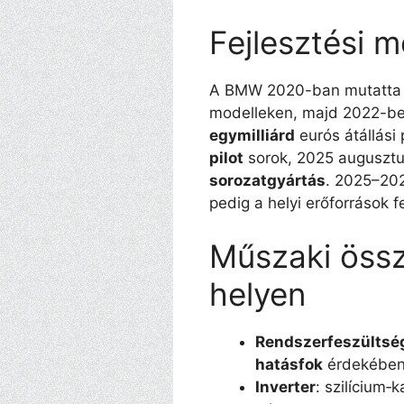
Fejlesztési 
A BMW 2020-ban mutatta
modelleken, majd 2022-ben
egymilliárd
eurós átállási
pilot
sorok, 2025 augusztu
sorozatgyártás
. 2025–202
pedig a helyi erőforrások f
Műszaki össz
helyen
Rendszerfeszültsé
hatásfok
érdekébe
Inverter
: szilícium‑