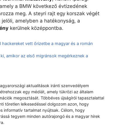
, amely a BMW következő évtizedének
ározza meg. A steyri rajt egy korszak végét
jelöli, amelyben a hatékonyság, a
mény
kerülnek középpontba.
al hackereket vett őrizetbe a magyar és a román
r ki, amikor az első migránsok megérkeznek a
magyarországi aktualitások iránti szenvedélyem
létrehozzak egy médiát, amely tükrözi az általam
rmációk megosztását. Többéves újságírói tapasztalattal
nti töretlen lelkesedéssel dolgozom azon, hogy
s informatív tartalmat nyújtsak. Célom, hogy
rrássá tegyem minden autórajongó és a magyar hírek
ra.