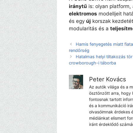
iránytű
is: olyan platform
elektromos
modelljeit hat
és egy
új
korszak kezdetét 
modularitás és a
teljesít
Hamis fenyegetés miatt fiat
rendőrség
Hatalmas helyi tiltakozás tö
crowborough-i táborba
Peter Kovács
Az autók világa és a 
ösztönzött arra, hogy 
fontosnak tartott info
és a kommunikáció irá
olvasóimnak érdekes é
médiánkat elismert fo
iránt érdeklődő számá