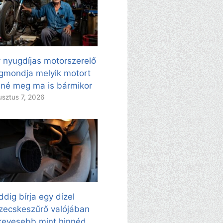
 nyugdíjas motorszerelő
mondja melyik motort
né meg ma is bármikor
sztus 7, 2026
dig bírja egy dízel
zecskeszűrő valójában
evesebb mint hinnéd