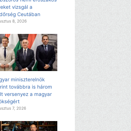
eket vizsgál a
dőrség Ceutában
sztus 8, 2026
yar miniszterelnök
rint továbbra is három
ölt versenyez a magyar
ökségért
sztus 7, 2026