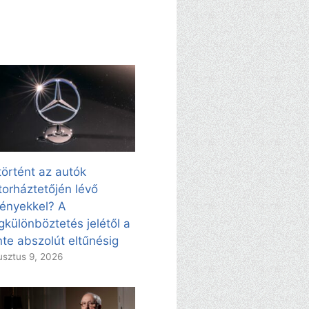
történt az autók
orháztetőjén lévő
vényekkel? A
különböztetés jelétől a
nte abszolút eltűnésig
sztus 9, 2026