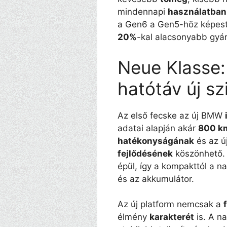
mindennapi
használatban
a Gen6 a Gen5-höz képes
20%
-kal alacsonyabb gyár
Neue Klasse:
hatótáv új sz
Az első fecske az új BMW
adatai alapján akár
800 k
hatékonyságának
és az ú
fejlődésének
köszönhető. 
épül, így a kompakttól a n
és az akkumulátor.
Az új platform nemcsak a
élmény
karakterét
is. A n