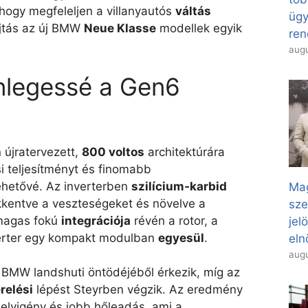
 hogy megfeleljen a villanyautós
váltás
ügy
ajtás az új BMW
Neue Klasse
modellek egyik
ren
augu
önlegessé a Gen6
 újratervezett,
800 voltos
architektúrára
i teljesítményt és finomabb
ehetővé. Az inverterben
szilícium‑karbid
Mag
kkentve a veszteségeket és növelve a
sze
 magas fokú
integrációja
révén a rotor, a
jel
nverter egy kompakt modulban
egyesül
.
eln
augu
BMW landshuti öntödéjéből érkezik, míg az
relési
lépést Steyrben végzik. Az eredmény
helyigény és jobb hőleadás, ami a