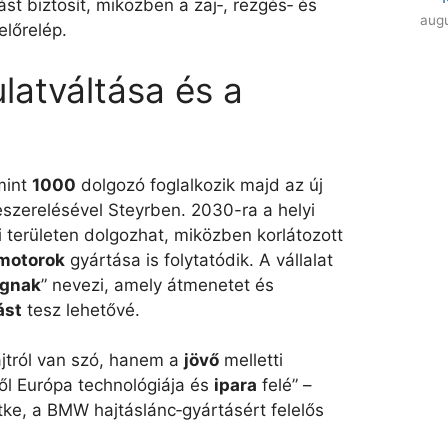
st biztosít, miközben a zaj‑, rezgés‑ és
augu
előrelép.
latváltása és a
mint
1000
dolgozó foglalkozik majd az új
szerelésével Steyrben. 2030-ra a helyi
i területen dolgozhat, miközben korlátozott
motorok
gyártása is folytatódik. A vállalat
ágnak
” nevezi, amely átmenetet és
ást
tesz lehetővé.
ajtról van szó, hanem a
jövő
melletti
ől Európa technológiája és
ipara
felé” –
ke, a BMW hajtáslánc‑gyártásért felelős