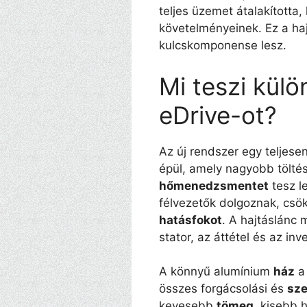
teljes üzemet átalakította,
követelményeinek. Ez a h
kulcskomponense lesz.
Mi teszi kül
eDrive-ot?
Az új rendszer egy teljesen
épül, amely nagyobb töltés
hőmenedzsmentet
tesz l
félvezetők dolgoznak, csö
hatásfokot
. A hajtáslánc
stator, az áttétel és az i
A könnyű alumínium
ház
a 
összes forgácsolási és
sze
kevesebb
tömeg
, kisebb 