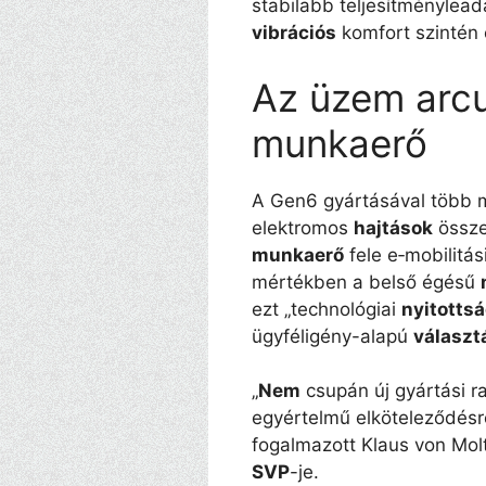
stabilabb teljesítményleadá
vibrációs
komfort szintén 
Az üzem arcu
munkaerő
A Gen6 gyártásával több 
elektromos
hajtások
össze
munkaerő
fele e‑mobilitás
mértékben a belső égésű
ezt „technológiai
nyitotts
ügyféligény-alapú
választ
„
Nem
csupán új gyártási r
egyértelmű elköteleződésr
fogalmazott Klaus von Molt
SVP
-je.