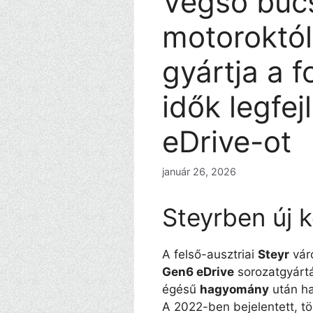
Végső búc
motoroktól
gyártja a 
idők legfe
eDrive-ot
január 26, 2026
Steyrben új k
A felső-ausztriai
Steyr
vár
Gen6 eDrive
sorozatgyártá
égésű
hagyomány
után ha
A 2022-ben bejelentett, t