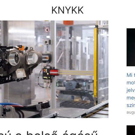
KNYKK
Mi 
mot
jel
meg
szi
augu