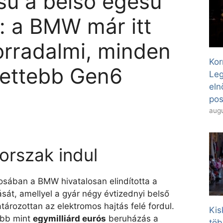
sú a belső égésű
: a BMW már itt
forradalmi, minden
Kor
jlettebb Gen6
Leg
eln
pos
augu
orszak indul
osában a BMW hivatalosan elindította a
sát, amellyel a gyár négy évtizednyi belső
tározottan az elektromos hajtás felé fordul.
Kis
öbb mint
egymilliárd eurós
beruházás a
töb