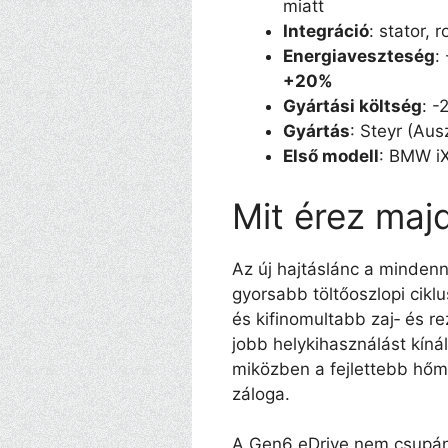
miatt
Integráció
: stator, 
Energiaveszteség
:
+20%
Gyártási költség
: 
Gyártás
: Steyr (Aus
Első modell
: BMW iX
Mit érez maj
Az új hajtáslánc a minde
gyorsabb töltőoszlopi cikl
és kifinomultabb zaj‑ és 
jobb helykihasználást kíná
miközben a fejlettebb hő
záloga.
A Gen6 eDrive nem csupán