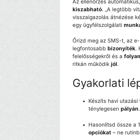
Az ellenőrzés automatikus,
kiszabható
. „A legtöbb vi
visszaigazolás átnézése ké
egy ügyfélszolgálati
munka
Őrizd meg az SMS-t, az e-
legfontosabb
bizonyíték
.
felelősségekről és a
folya
ritkán működik
jól
.
Gyakorlati lé
Készíts havi utazási
ténylegesen
pályán
.
Hasonlítsd össze a 
opciókat
– ne rutinb