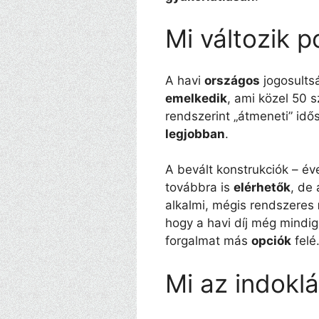
Mi változik 
A havi
országos
jogosultsá
emelkedik
, ami közel 50 
rendszerint „átmeneti” id
legjobban
.
A bevált konstrukciók – é
továbbra is
elérhetők
, de 
alkalmi, mégis rendszeres
hogy a havi díj még mindig
forgalmat más
opciók
felé
Mi az indokl