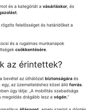
ámot és a kategóriát a
vásárláskor
, és
gazolást
.
rögzíts felelősséget és határidőket a
ekocsi és a rugalmas munkanapok
öltségek
csökkentésére
.
 az érintettek?
a bevétel az úthálózat
biztonságára
és
ja egy, az üzemeltetéshez közel álló
forrás
.
ben úgy látja: „A mobilitás szabadsága
s megoldás drágább lesz a
végén
.”
ragmatikus
álláspont
, amely szerint a döntés