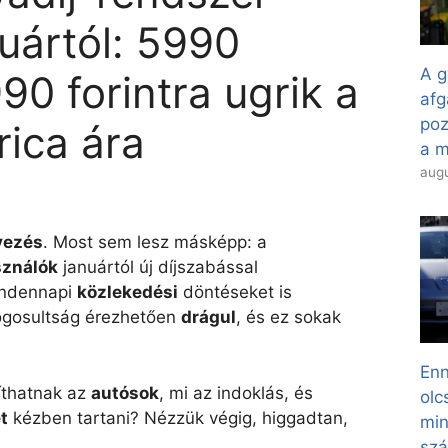
nuártól: 5990
A g
990 forintra ugrik a
afg
poz
rica ára
a 
augu
vezés
. Most sem lesz másképp: a
sználók
januártól új díjszabással
indennapi
közlekedési
döntéseket is
 jogosultság érezhetően
drágul
, és ez sokak
Enn
íthatnak az
autósok
, mi az indoklás, és
olc
t
kézben tartani? Nézzük végig, higgadtan,
min
sz