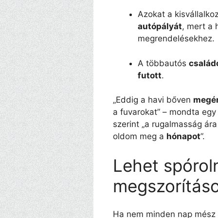
Azokat a kisvállalko
autópályát
, mert a 
megrendelésekhez.
A többautós
család
futott
.
„Eddig a havi bőven
megér
a fuvarokat” – mondta eg
szerint „a rugalmasság ára
oldom meg a
hónapot
”.
Lehet spórol
megszorításo
Ha nem minden nap mész