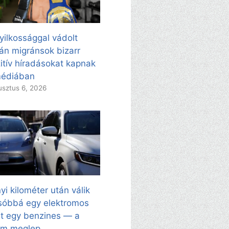
yilkossággal vádolt
án migránsok bizarr
itív híradásokat kapnak
médiában
sztus 6, 2026
yi kilométer után válik
sóbbá egy elektromos
t egy benzines — a
ám meglep