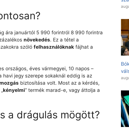
augu
pontosan?
g ára januártól 5 990 forintról 8 990 forintra
százalékos
növekedés
. Ez a tétel a
őszakokra szóló
felhasználóknak
fájhat a
Bók
ves országos, éves vármegyei, 10 napos –
vál
a havi jegy szerepe sokaknál eddig is az
augu
mozgás
biztosítása volt. Most az a kérdés,
 „
kényelmi
” termék marad-e, vagy áttolja a
.
ás a drágulás mögött?