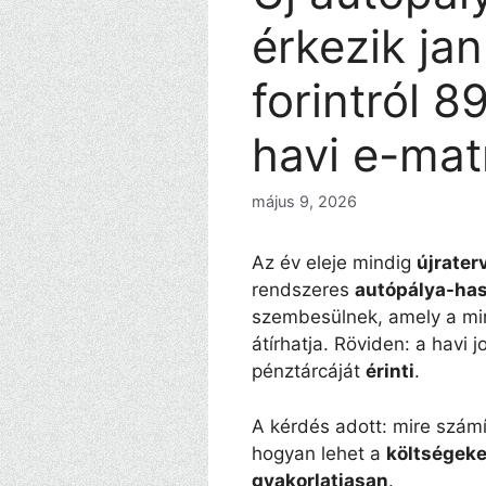
érkezik ja
forintról 8
havi e-mat
május 9, 2026
Az év eleje mindig
újrater
rendszeres
autópálya-ha
szembesülnek, amely a m
átírhatja. Röviden: a havi
pénztárcáját
érinti
.
A kérdés adott: mire szám
hogyan lehet a
költségeke
gyakorlatiasan
.