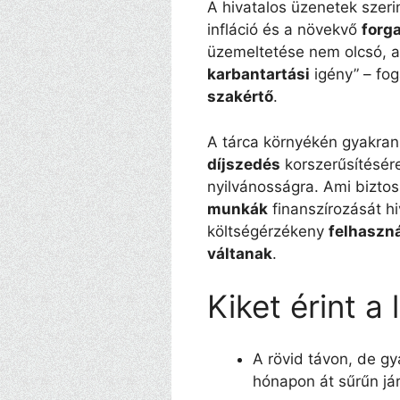
A hivatalos üzenetek szeri
infláció és a növekvő
forg
üzemeltetése nem olcsó, a
karbantartási
igény” – fog
szakértő
.
A tárca környékén gyakran
díjszedés
korszerűsítésér
nyilvánosságra. Ami bizto
munkák
finanszírozását h
költségérzékeny
felhaszn
váltanak
.
Kiket érint a
A rövid távon, de g
hónapon át sűrűn j