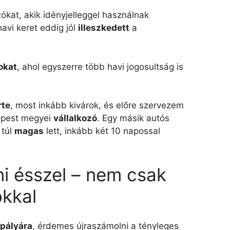
zókat, akik idényjelleggel használnak
havi keret eddig jól
illeszkedett
a
okat
, ahol egyszerre több havi jogosultság is
te
, most inkább kivárok, és előre szervezem
y pest megyei
vállalkozó
. Egy másik autós
 túl
magas
lett, inkább két 10 napossal
ni ésszel – nem csak
kkal
pályára
, érdemes újraszámolni a tényleges