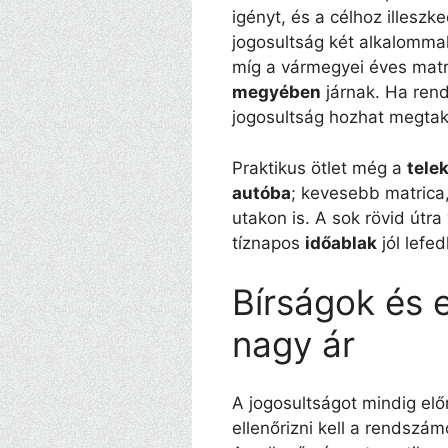
igényt, és a célhoz illeszk
jogosultság két alkalomma
míg a vármegyei éves matr
megyében
járnak. Ha ren
jogosultság hozhat megtak
Praktikus ötlet még a
tele
autóba
; kevesebb matric
utakon is. A sok rövid útr
tíznapos
időablak
jól lefe
Bírságok és e
nagy ár
A jogosultságot mindig előr
ellenőrizni kell a rendszám