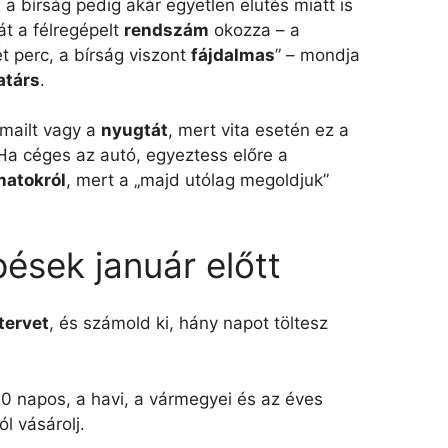
 a bírság pedig akár egyetlen elütés miatt is
tát a félregépelt
rendszám
okozza – a
t perc, a bírság viszont
fájdalmas
” – mondja
társ
.
mailt vagy a
nyugtát
, mert vita esetén ez a
 Ha céges az autó, egyeztess előre a
matokról
, mert a „majd utólag megoldjuk”
pések január előtt
tervet
, és számold ki, hány napot töltesz
10 napos, a havi, a vármegyei és az éves
ól vásárolj.