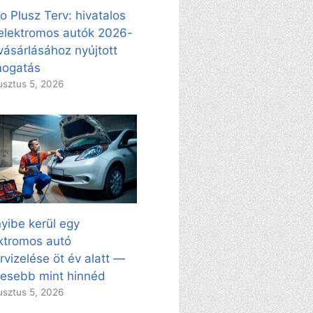
o Plusz Terv: hivatalos
elektromos autók 2026-
vásárlásához nyújtott
mogatás
sztus 5, 2026
yibe kerül egy
ktromos autó
rvizelése öt év alatt —
esebb mint hinnéd
sztus 5, 2026