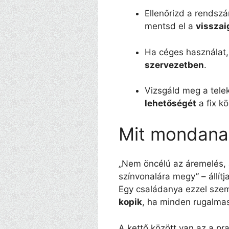
Ellenőrizd a rendsz
mentsd el a
visszai
Ha céges használat, 
szervezetben
.
Vizsgáld meg a tel
lehetőségét
a fix k
Mit mondanak
„Nem öncélú az áremelés, 
színvonalára megy” – állít
Egy családanya ezzel szem
kopik
, ha minden rugalma
A kettő között van az a p