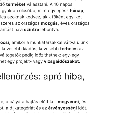
edő
terméket
választani. A 10 napos
l gyakran olcsóbb, mint egy egész
hónap
,
ica azoknak kedvez, akik főként egy-két
dszeres az országos
mozgás
, éves országos
arítást havi
szintre
lebontva.
kocsi
, amikor a munkatársakkal váltva ülünk
a, kevesebb kiadás, kevesebb
terhelés
az
a váltogatók pedig időzíthetnek: egy-egy
dhet egy projekt- vagy
vizsgaidőszakot
.
llenőrzés: apró hiba,
e, a pályára hajtás előtt kell
megvenni
, és
ot, a díjkategóriát és az
érvényességi
időt.