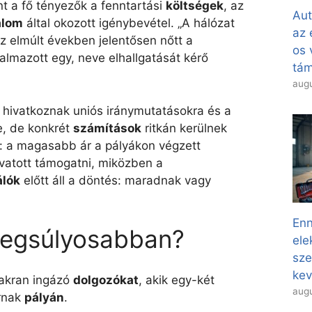
nt a fő tényezők a fenntartási
költségek
, az
Aut
alom
által okozott igénybevétel. „A hálózat
az 
z elmúlt években jelentősen nőtt a
os 
almazott egy, neve elhallgatását kérő
tá
augu
 hivatkoznak uniós iránymutatásokra és a
e, de konkrét
számítások
ritkán kerülnek
s: a magasabb ár a pályákon végzett
ivatott támogatni, miközben a
álók
előtt áll a döntés: maradnak vagy
Enn
 legsúlyosabban?
ele
sze
kev
yakran ingázó
dolgozókat
, akik egy-két
augu
árnak
pályán
.