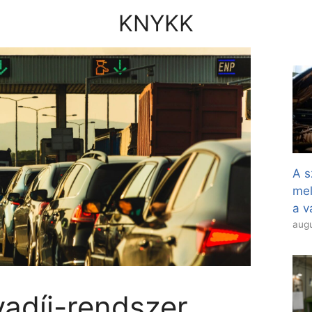
KNYKK
A s
mel
a v
augu
yadíj-rendszer