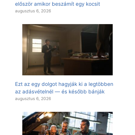
először amikor beszámít egy kocsit
augusztus 6, 2026
Ezt az egy dolgot hagyják ki a legtöbben
az adásvételnél — és később bánják
augusztus 6, 2026