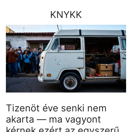
Kilépés
a
KNYKK
tartalomba
Tizenöt éve senki nem
akarta — ma vagyont
kérnek ezért az egyszerű