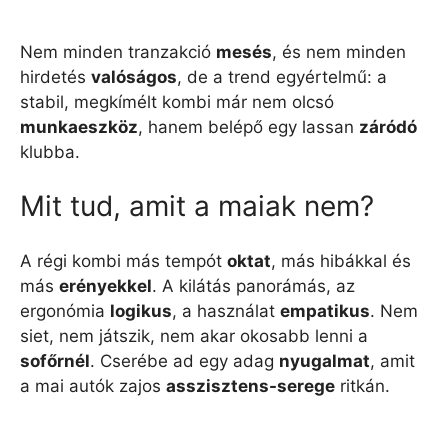
Nem minden tranzakció
mesés
, és nem minden
hirdetés
valóságos
, de a trend egyértelmű: a
stabil, megkímélt kombi már nem olcsó
munkaeszköz
, hanem belépő egy lassan
záródó
klubba.
Mit tud, amit a maiak nem?
A régi kombi más tempót
oktat
, más hibákkal és
más
erényekkel
. A kilátás panorámás, az
ergonómia
logikus
, a használat
empatikus
. Nem
siet, nem játszik, nem akar okosabb lenni a
sofőrnél
. Cserébe ad egy adag
nyugalmat
, amit
a mai autók zajos
asszisztens-serege
ritkán.