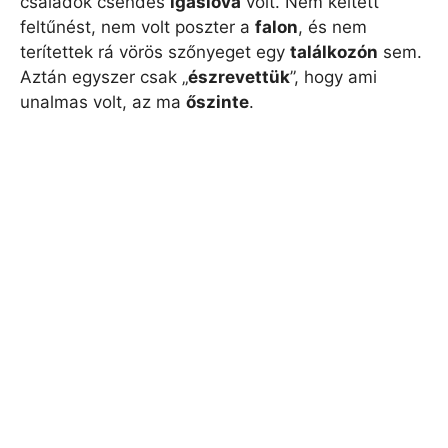
családok csendes
igáslova
volt. Nem keltett
feltűnést, nem volt poszter a
falon
, és nem
terítettek rá vörös szőnyeget egy
találkozón
sem.
Aztán egyszer csak „
észrevettük
”, hogy ami
unalmas volt, az ma
őszinte
.