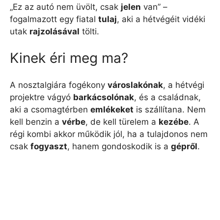
„Ez az autó nem üvölt, csak
jelen
van” –
fogalmazott egy fiatal
tulaj
, aki a hétvégéit vidéki
utak
rajzolásával
tölti.
Kinek éri meg ma?
A nosztalgiára fogékony
városlakónak
, a hétvégi
projektre vágyó
barkácsolónak
, és a családnak,
aki a csomagtérben
emlékeket
is szállítana. Nem
kell benzin a
vérbe
, de kell türelem a
kezébe
. A
régi kombi akkor működik jól, ha a tulajdonos nem
csak
fogyaszt
, hanem gondoskodik is a
gépről
.