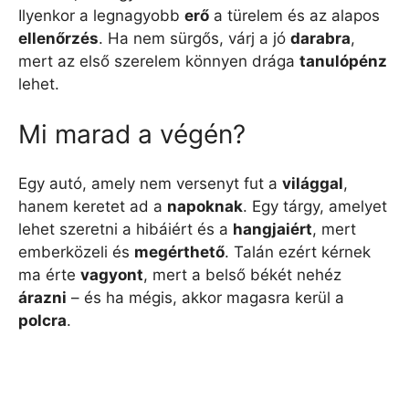
Ilyenkor a legnagyobb
erő
a türelem és az alapos
ellenőrzés
. Ha nem sürgős, várj a jó
darabra
,
mert az első szerelem könnyen drága
tanulópénz
lehet.
Mi marad a végén?
Egy autó, amely nem versenyt fut a
világgal
,
hanem keretet ad a
napoknak
. Egy tárgy, amelyet
lehet szeretni a hibáiért és a
hangjaiért
, mert
emberközeli és
megérthető
. Talán ezért kérnek
ma érte
vagyont
, mert a belső békét nehéz
árazni
– és ha mégis, akkor magasra kerül a
polcra
.