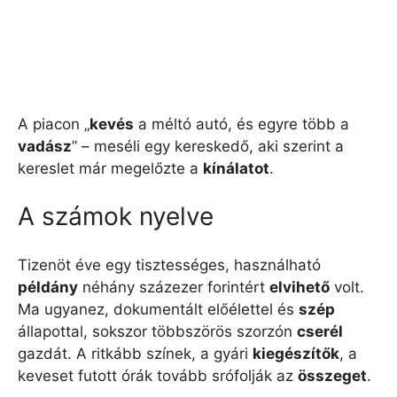
A piacon „
kevés
a méltó autó, és egyre több a
vadász
” – meséli egy kereskedő, aki szerint a
kereslet már megelőzte a
kínálatot
.
A számok nyelve
Tizenöt éve egy tisztességes, használható
példány
néhány százezer forintért
elvihető
volt.
Ma ugyanez, dokumentált előélettel és
szép
állapottal, sokszor többszörös szorzón
cserél
gazdát. A ritkább színek, a gyári
kiegészítők
, a
keveset futott órák tovább srófolják az
összeget
.