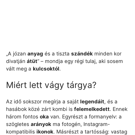
„A józan
anyag
és a tiszta
szándék
minden kor
divatján
átüt
” – mondja egy régi tulaj, aki sosem
vált meg a
kulcsoktól
.
Miért lett vágy tárgya?
Az idő sokszor megírja a saját
legendáit
, és a
hasábok közé zárt kombi is
felemelkedett
. Ennek
három fontos
oka
van. Egyrészt a formanyelv: a
szögletes
arányok
ma fotogén, Instagram-
kompatibilis
ikonok
. Másrészt a tartósság: vastag