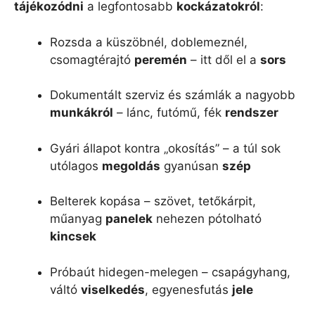
tájékozódni
a legfontosabb
kockázatokról
:
Rozsda a küszöbnél, doblemeznél,
csomagtérajtó
peremén
– itt dől el a
sors
Dokumentált szerviz és számlák a nagyobb
munkákról
– lánc, futómű, fék
rendszer
Gyári állapot kontra „okosítás” – a túl sok
utólagos
megoldás
gyanúsan
szép
Belterek kopása – szövet, tetőkárpit,
műanyag
panelek
nehezen pótolható
kincsek
Próbaút hidegen-melegen – csapágyhang,
váltó
viselkedés
, egyenesfutás
jele