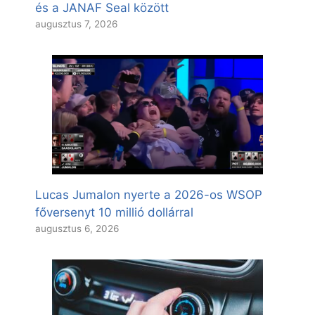
és a JANAF Seal között
augusztus 7, 2026
Lucas Jumalon nyerte a 2026-os WSOP
főversenyt 10 millió dollárral
augusztus 6, 2026