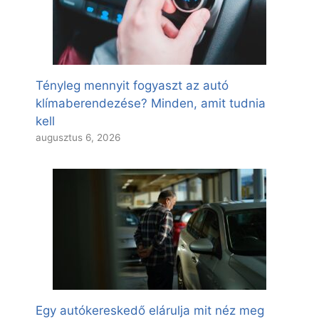
Tényleg mennyit fogyaszt az autó
klímaberendezése? Minden, amit tudnia
kell
augusztus 6, 2026
Egy autókereskedő elárulja mit néz meg