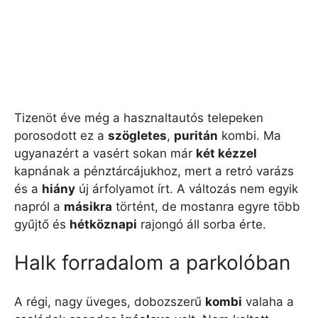
Tizenöt éve még a hasznaltautós telepeken
porosodott ez a
szögletes
,
puritán
kombi. Ma
ugyanazért a vasért sokan már
két kézzel
kapnának a pénztárcájukhoz, mert a retró varázs
és a
hiány
új árfolyamot írt. A változás nem egyik
napról a
másikra
történt, de mostanra egyre több
gyűjtő és
hétköznapi
rajongó áll sorba érte.
Halk forradalom a parkolóban
A régi, nagy üveges, dobozszerű
kombi
valaha a