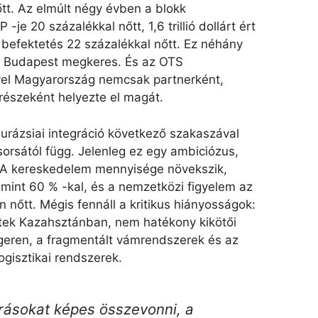
őtt. Az elmúlt négy évben a blokk
je 20 százalékkal nőtt, 1,6 trillió dollárt ért
n befektetés 22 százalékkal nőtt. Ez néhány
t Budapest megkeres. És az OTS
vel Magyarország nemcsak partnerként,
részeként helyezte el magát.
urázsiai integráció következő szakaszával
sorsától függ. Jelenleg ez egy ambiciózus,
. A kereskedelem mennyisége növekszik,
mint 60 % -kal, és a nemzetközi figyelem az
nőtt. Mégis fennáll a kritikus hiányosságok:
tek Kazahsztánban, nem hatékony kikötői
geren, a fragmentált vámrendszerek és az
 logisztikai rendszerek.
rrásokat képes összevonni, a