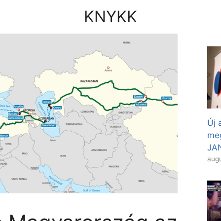
KNYKK
Új 
meg
JAN
augu