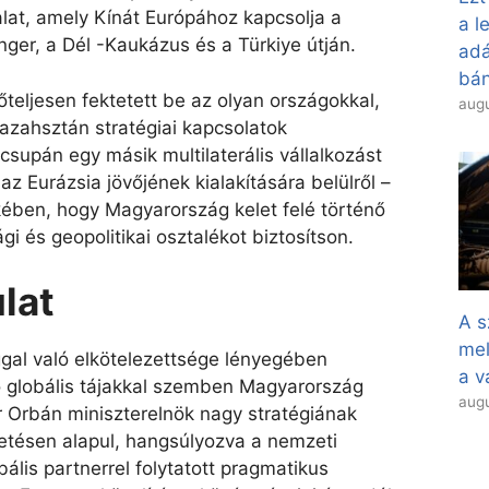
lat, amely Kínát Európához kapcsolja a
a l
nger, a Dél -Kaukázus és a Türkiye útján.
adá
bán
eljesen fektetett be az olyan országokkal,
augu
azahsztán stratégiai kapcsolatok
supán egy másik multilaterális vállalkozást
az Eurázsia jövőjének kialakítására belülről –
kében, hogy Magyarország kelet felé történő
i és geopolitikai osztalékot biztosítson.
ulat
A s
mel
ággal való elkötelezettsége lényegében
a v
ozó globális tájakkal szemben Magyarország
augu
or Orbán miniszterelnök nagy stratégiának
etésen alapul, hangsúlyozva a nemzeti
ális partnerrel folytatott pragmatikus