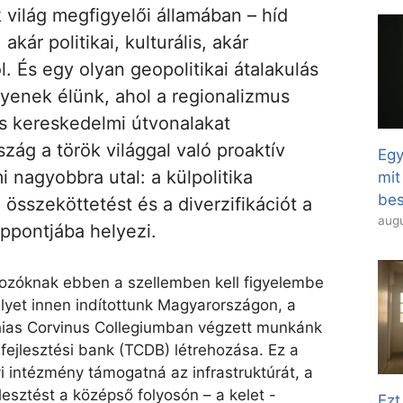
 ​​világ megfigyelői államában – híd
akár politikai, kulturális, akár
 És egy olyan geopolitikai átalakulás
yenek élünk, ahol a regionalizmus
is kereskedelmi útvonalakat
ág a török ​​világgal való proaktív
Egy
 nagyobbra utal: a külpolitika
mit
bes
 összeköttetést és a diverzifikációt a
augu
ppontjába helyezi.
hozóknak ebben a szellemben kell figyelembe
elyet innen indítottunk Magyarországon, a
hias Corvinus Collegiumban végzett munkánk
 fejlesztési bank (TCDB) létrehozása. Ez a
yi intézmény támogatná az infrastruktúrát, a
jlesztést a középső folyosón – a kelet -
Ezt