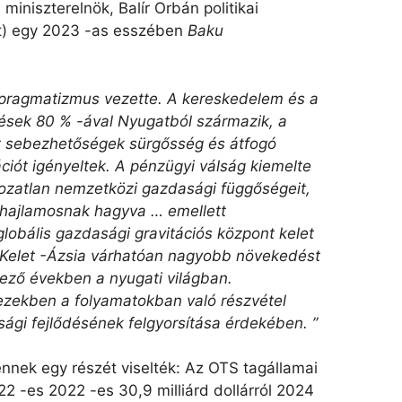
 miniszterelnök, Balír Orbán politikai
at) egy 2023 -as esszében
Baku
 pragmatizmus vezette. A kereskedelem és a
tések 80 % -ával Nyugatból származik, a
ett sebezhetőségek sürgősség és átfogó
ciót igényeltek. A pénzügyi válság kiemelte
ozatlan nemzetközi gazdasági függőségeit,
 hajlamosnak hagyva … emellett
globális gazdasági gravitációs központ kelet
s Kelet -Ázsia várhatóan nagyobb növekedést
kező években a nyugati világban.
ezekben a folyamatokban való részvétel
sági fejlődésének felgyorsítása érdekében. ”
 ennek egy részét viselték: Az OTS tagállamai
2 -es 2022 -es 30,9 milliárd dollárról 2024