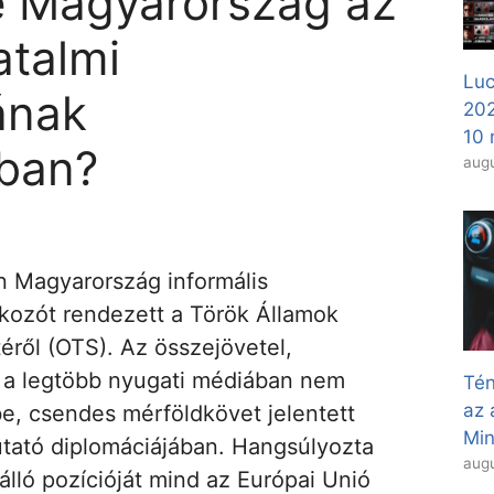
e Magyarország az
atalmi
Luc
ának
20
10 
ában?
augu
n Magyarország informális
lkozót rendezett a Török Államok
éről (OTS). Az összejövetel,
a legtöbb nyugati médiában nem
Tén
az 
be, csendes mérföldkövet jelentett
Min
utató diplomáciájában. Hangsúlyozta
augu
lló pozícióját mind az Európai Unió