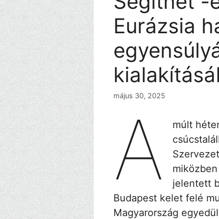
Segíthet -
Eurázsia h
egyensúly
kialakítás
május 30, 2025
A
múlt héte
csúcstalá
Szervezet
miközben 
jelentett 
Budapest kelet felé m
Magyarország egyedülá