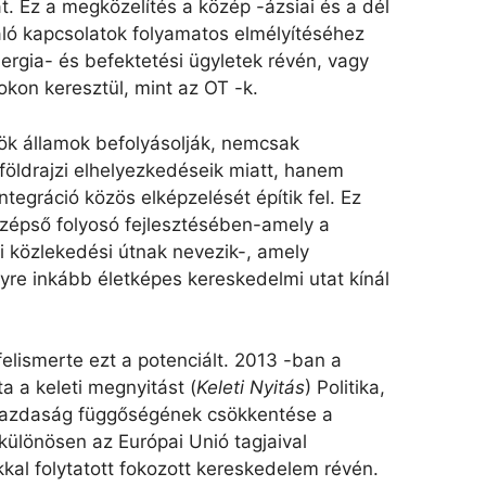
t. Ez a megközelítés a közép -ázsiai és a dél
aló kapcsolatok folyamatos elmélyítéséhez
nergia- és befektetési ügyletek révén, vagy
okon keresztül, mint az OT -k.
ök ​​államok befolyásolják, nemcsak
 földrajzi elhelyezkedéseik miatt, hanem
integráció közös elképzelését építik fel. Ez
özépső folyosó fejlesztésében-amely a
i közlekedési útnak nevezik-, amely
gyre inkább életképes kereskedelmi utat kínál
lismerte ezt a potenciált. 2013 -ban a
a a keleti megnyitást (
Keleti Nyitás
) Politika,
gazdaság függőségének csökkentése a
különösen az Európai Unió tagjaival
kal folytatott fokozott kereskedelem révén.