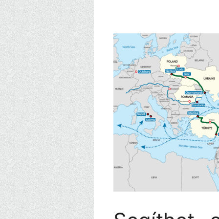
Kilépés
a
tartalomba