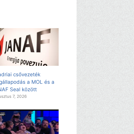
adriai csővezeték
állapodás a MOL és a
AF Seal között
sztus 7, 2026