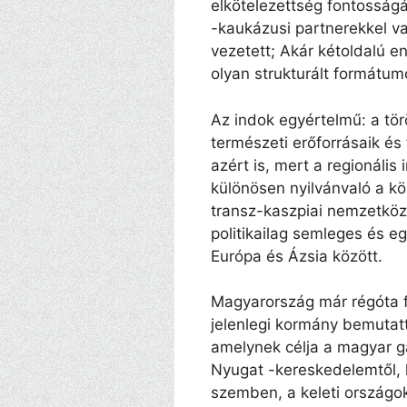
elkötelezettség fontosságá
-kaukázusi partnerekkel v
vezetett; Akár kétoldalú e
olyan strukturált formátum
Az indok egyértelmű: a tör
természeti erőforrásaik és
azért is, mert a regionális 
különösen nyilvánvaló a k
transz-kaszpiai nemzetköz
politikailag semleges és e
Európa és Ázsia között.
Magyarország már régóta fe
jelenlegi kormány bemutatt
amelynek célja a magyar 
Nyugat -kereskedelemtől, 
szemben, a keleti országok