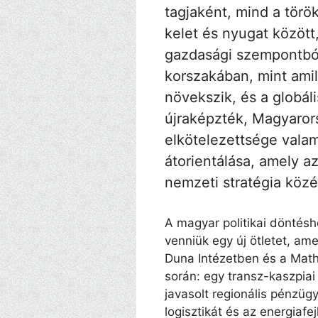
tagjaként, mind a török
kelet és nyugat között, 
gazdasági szempontból.
korszakában, mint amil
növekszik, és a globál
újraképzték, Magyarorsz
elkötelezettsége valami
átorientálása, amely az
nemzeti stratégia közé
A magyar politikai döntés
venniük egy új ötletet, am
Duna Intézetben és a Mat
során: egy transz-kaszpiai
javasolt regionális pénzüg
logisztikát és az energiafe