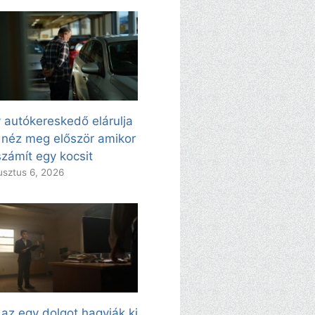
 autókereskedő elárulja
 néz meg először amikor
zámít egy kocsit
sztus 6, 2026
 az egy dolgot hagyják ki