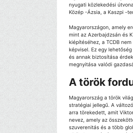
nyugati közlekedési útvona
Közép -Ázsia, a Kaszpi -te
Magyarországon, amely erőt
mint az Azerbajdzsán és K
kiépítéséhez, a TCDB nem c
képvisel. Ez egy lehetőség 
és annak biztosítása érde
megnyitása valódi gazdaság
A török ​​ford
Magyarország a török ​​vil
stratégiai jellegű. A vált
arra törekedett, amit Vikt
nevez, amely az összekött
szuverenitás és a több glob