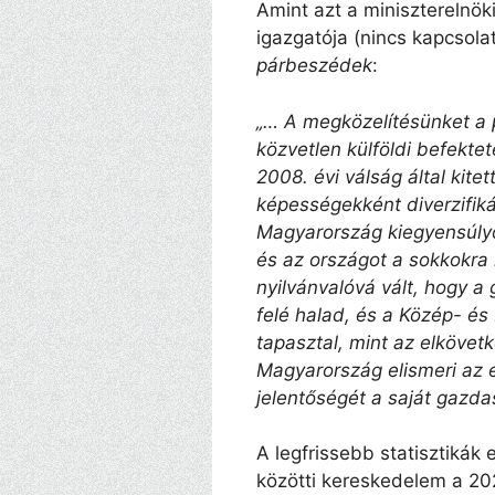
Amint azt a miniszterelnöki
igazgatója (nincs kapcsol
párbeszédek
:
„… A megközelítésünket a
közvetlen külföldi befekte
2008. évi válság által kit
képességekként diverzifiká
Magyarország kiegyensúly
és az országot a sokkokra
nyilvánvalóvá vált, hogy a 
felé halad, és a Közép- é
tapasztal, mint az elkövet
Magyarország elismeri az 
jelentőségét a saját gazda
A legfrissebb statisztikák
közötti kereskedelem a 202