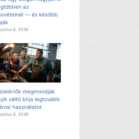
egtöbben az
svételnél — és később
ják
sztus 6, 2026
zakértők megmondják
yik váltó bírja legtovább
árosi használatot
sztus 6, 2026