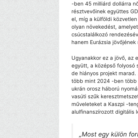
-ben 45 milliárd dollárra n
résztvevőinek együttes GDP -
el, míg a külföldi közvetle
olyan növekedést, amelye
csúcstalálkozó rendezésé
hanem Eurázsia jövőjének 
Ugyanakkor ez a jövő, az e
együtt, a középső folyosó 
de hiányos projekt marad
több mint 2024 -ben több 
ukrán orosz háború nyomán 
vasúti szűk keresztmetsze
műveleteket a Kaszpi -ten
alulfinanszírozott digitális
„Most egy külön fo