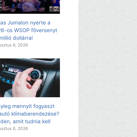
as Jumalon nyerte a
26-os WSOP főversenyt
millió dollárral
sztus 6, 2026
yleg mennyit fogyaszt
autó klímaberendezése?
den, amit tudnia kell
sztus 6, 2026