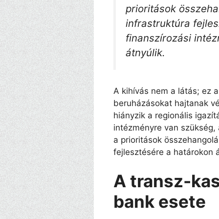
prioritások összeh
infrastruktúra fej
finanszírozási inté
átnyúlik.
A kihívás nem a látás; ez 
beruházásokat hajtanak vé
hiányzik a regionális igazí
intézményre van szükség, 
a prioritások összehangolá
fejlesztésére a határokon 
A transz-kas
bank esete