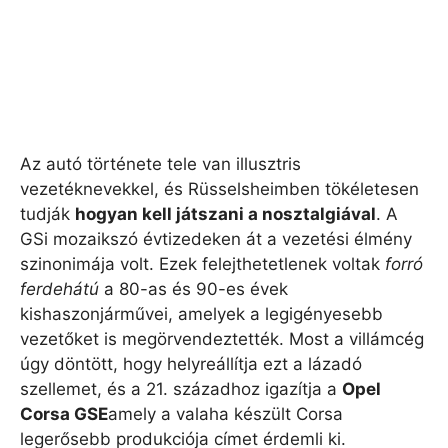
Az autó története tele van illusztris
vezetéknevekkel, és Rüsselsheimben tökéletesen
tudják
hogyan kell játszani a nosztalgiával
. A
GSi mozaikszó évtizedeken át a vezetési élmény
szinonimája volt. Ezek felejthetetlenek voltak
forró
ferdehátú
a 80-as és 90-es évek
kishaszonjárművei, amelyek a legigényesebb
vezetőket is megörvendeztették. Most a villámcég
úgy döntött, hogy helyreállítja ezt a lázadó
szellemet, és a 21. századhoz igazítja a
Opel
Corsa GSE
amely a valaha készült Corsa
legerősebb produkciója címet érdemli ki.