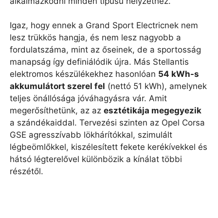
alkalmazkodni minden típusú helyzethez.
Igaz, hogy ennek a Grand Sport Electricnek nem
lesz trükkös hangja, és nem lesz nagyobb a
fordulatszáma, mint az őseinek, de a sportosság
manapság így definiálódik újra. Más Stellantis
elektromos készülékekhez hasonlóan
54 kWh-s
akkumulátort szerel fel
(nettó 51 kWh), amelynek
teljes önállósága jóváhagyásra vár. Amit
megerősíthetünk, az az
esztétikája megegyezik
a szándékaiddal. Tervezési szinten az Opel Corsa
GSE agresszívabb lökhárítókkal, szimulált
légbeömlőkkel, kiszélesített fekete kerékívekkel és
hátsó légterelővel különbözik a kínálat többi
részétől.