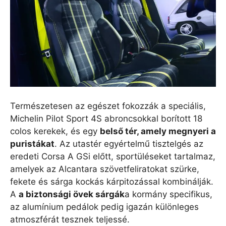
Természetesen az egészet fokozzák a speciális,
Michelin Pilot Sport 4S abroncsokkal borított 18
colos kerekek, és egy
belső tér, amely megnyeri a
puristákat
. Az utastér egyértelmű tisztelgés az
eredeti Corsa A GSi előtt, sportüléseket tartalmaz,
amelyek az Alcantara szövetfeliratokat szürke,
fekete és sárga kockás kárpitozással kombinálják.
A
a biztonsági övek sárgák
a kormány specifikus,
az alumínium pedálok pedig igazán különleges
atmoszférát tesznek teljessé.