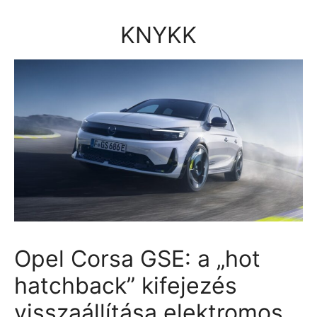
Kilépés
a
KNYKK
tartalomba
Opel Corsa GSE: a „hot
hatchback” kifejezés
visszaállítása elektromos