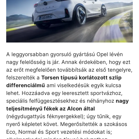
A leggyorsabban gyorsuló gyártású Opel lévén
nagy felelősség is jár. Annak érdekében, hogy ezt
az erőt megfelelően továbbítsák az első tengelyre,
felszerelték a
Torsen típusú korlátozott szlip
differenciálmű
ami viselkedésük egyik kulcsa
lehet. Hozzáadva egy leeresztett sportvázhoz,
speciális felfüggesztésekhez és néhányhoz
nagy
teljesítményű fékek az Alcon által
(négydugattyús féknyergekkel); úgy tűnik, egy
nyerő képletet követ. Megerősítették a szokásos
Eco, Normal és Sport vezetési módokat is;