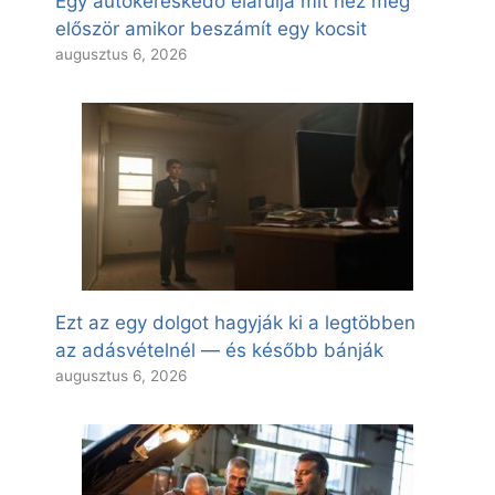
Egy autókereskedő elárulja mit néz meg
először amikor beszámít egy kocsit
augusztus 6, 2026
Ezt az egy dolgot hagyják ki a legtöbben
az adásvételnél — és később bánják
augusztus 6, 2026