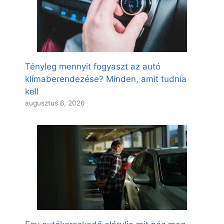
Tényleg mennyit fogyaszt az autó
klímaberendezése? Minden, amit tudnia
kell
augusztus 6, 2026