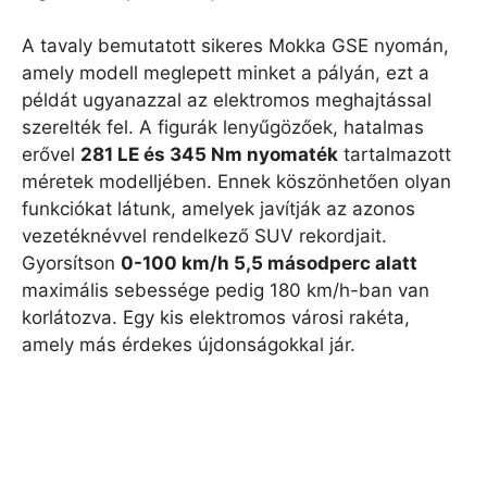
A tavaly bemutatott sikeres Mokka GSE nyomán,
amely modell meglepett minket a pályán, ezt a
példát ugyanazzal az elektromos meghajtással
szerelték fel. A figurák lenyűgözőek, hatalmas
erővel
281 LE és 345 Nm nyomaték
tartalmazott
méretek modelljében. Ennek köszönhetően olyan
funkciókat látunk, amelyek javítják az azonos
vezetéknévvel rendelkező SUV rekordjait.
Gyorsítson
0-100 km/h 5,5 másodperc alatt
maximális sebessége pedig 180 km/h-ban van
korlátozva. Egy kis elektromos városi rakéta,
amely más érdekes újdonságokkal jár.