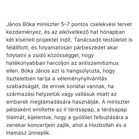
János Bóka miniszter 5–7 pontos cselekvési tervet
kezdeményez, és az elkövetkező hat hónapban
két kísérleti projektet indít. Tanácsadó testületet is
felállított, és folyamatosan párbeszédet akar
folytatni a zsidó közösséggel, hogy
hatékonyabban harcoljon az antiszemitizmus
ellen. Bóka János azt is hangsúlyozta, hogy
tiszteletben tartja a véleménynyilvánítás
szabadságát, de ennek korlátai vannak, ha
származási helyzetük vagy vallásuk miatt az
emberek megtámadására használják. A miniszter
példaként említette az ír térdsapap, a térdsapap
tilalmát, kijelentve, hogy a gyűlölet felbujtására a
zenekar koncertjein zajlik, ahol a Hezbollah és a
Hamász ünneplik.