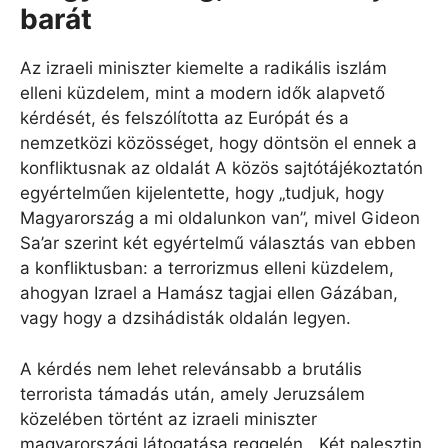
barát
Az izraeli miniszter kiemelte a radikális iszlám
elleni küzdelem, mint a modern idők alapvető
kérdését, és felszólította az Európát és a
nemzetközi közösséget, hogy döntsön el ennek a
konfliktusnak az oldalát A közös sajtótájékoztatón
egyértelműen kijelentette, hogy „tudjuk, hogy
Magyarország a mi oldalunkon van”, mivel Gideon
Sa’ar szerint két egyértelmű választás van ebben
a konfliktusban: a terrorizmus elleni küzdelem,
ahogyan Izrael a Hamász tagjai ellen Gázában,
vagy hogy a dzsihádisták oldalán legyen.
A kérdés nem lehet relevánsabb a brutális
terrorista támadás után, amely Jeruzsálem
közelében történt az izraeli miniszter
magyarországi látogatása reggelén. „Két palesztin