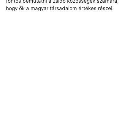
fontos bemutatni a zsidó közösségek számára,
hogy ők a magyar társadalom értékes részei.