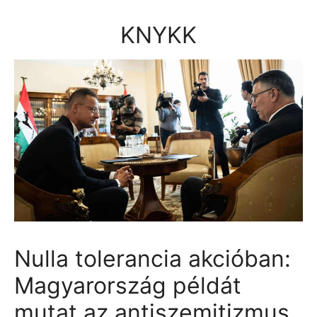
Kilépés
a
KNYKK
tartalomba
Nulla tolerancia akcióban:
Magyarország példát
mutat az antiszemitizmus