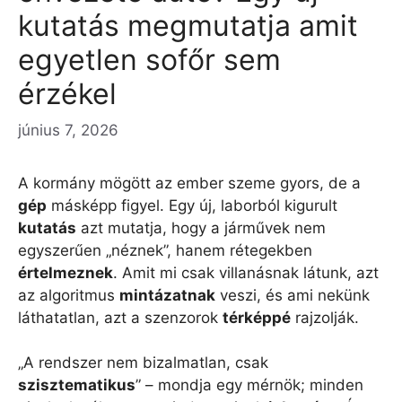
kutatás megmutatja amit
egyetlen sofőr sem
érzékel
június 7, 2026
A kormány mögött az ember szeme gyors, de a
gép
másképp figyel. Egy új, laborból kigurult
kutatás
azt mutatja, hogy a járművek nem
egyszerűen „néznek”, hanem rétegekben
értelmeznek
. Amit mi csak villanásnak látunk, azt
az algoritmus
mintázatnak
veszi, és ami nekünk
láthatatlan, azt a szenzorok
térképpé
rajzolják.
„A rendszer nem bizalmatlan, csak
szisztematikus
” – mondja egy mérnök; minden