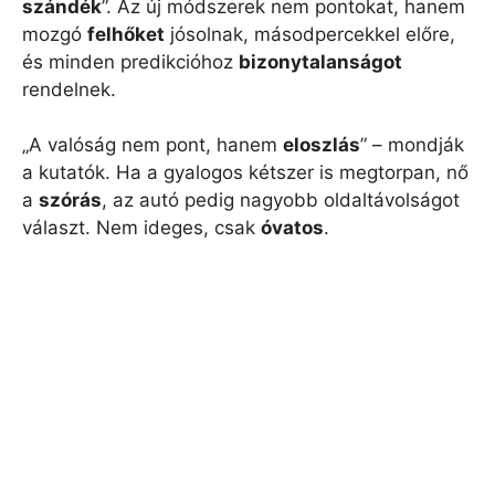
szándék
”. Az új módszerek nem pontokat, hanem
mozgó
felhőket
jósolnak, másodpercekkel előre,
és minden predikcióhoz
bizonytalanságot
rendelnek.
„A valóság nem pont, hanem
eloszlás
” – mondják
a kutatók. Ha a gyalogos kétszer is megtorpan, nő
a
szórás
, az autó pedig nagyobb oldaltávolságot
választ. Nem ideges, csak
óvatos
.