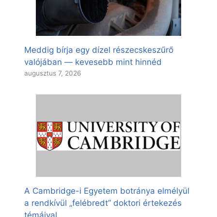
Meddig bírja egy dízel részecskeszűrő
valójában — kevesebb mint hinnéd
augusztus 7, 2026
A Cambridge-i Egyetem botránya elmélyül
a rendkívül „felébredt” doktori értekezés
témáival