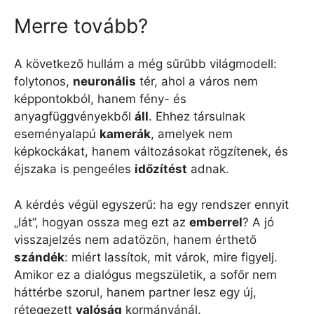
Merre tovább?
A következő hullám a még sűrűbb világmodell:
folytonos,
neuronális
tér, ahol a város nem
képpontokból, hanem fény- és
anyagfüggvényekből
áll
. Ehhez társulnak
eseményalapú
kamerák
, amelyek nem
képkockákat, hanem változásokat rögzítenek, és
éjszaka is pengeéles
időzítést
adnak.
A kérdés végül egyszerű: ha egy rendszer ennyit
„lát”, hogyan ossza meg ezt az
emberrel
? A jó
visszajelzés nem adatözön, hanem érthető
szándék
: miért lassítok, mit várok, mire figyelj.
Amikor ez a dialógus megszületik, a sofőr nem
háttérbe szorul, hanem partner lesz egy új,
rétegezett
valóság
kormányánál.