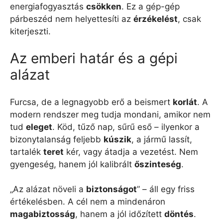
energiafogyasztás
csökken
. Ez a gép-gép
párbeszéd nem helyettesíti az
érzékelést
, csak
kiterjeszti.
Az emberi határ és a gépi
alázat
Furcsa, de a legnagyobb erő a beismert
korlát
. A
modern rendszer meg tudja mondani, amikor nem
tud
eleget
. Köd, tűző nap, sűrű eső – ilyenkor a
bizonytalanság feljebb
kúszik
, a jármű lassít,
tartalék
teret
kér, vagy átadja a vezetést. Nem
gyengeség, hanem jól kalibrált
őszinteség
.
„Az alázat növeli a
biztonságot
” – áll egy friss
értékelésben. A cél nem a mindenáron
magabiztosság
, hanem a jól időzített
döntés
.