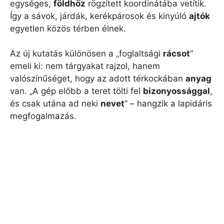
egységes,
földhöz
rögzített koordinátába vetítik.
Így a sávok, járdák, kerékpárosok és kinyúló
ajtók
egyetlen közös térben élnek.
Az új kutatás különösen a „foglaltsági
rácsot
”
emeli ki: nem tárgyakat rajzol, hanem
valószínűséget, hogy az adott térkockában
anyag
van. „A gép előbb a teret tölti fel
bizonyossággal
,
és csak utána ad neki
nevet
” – hangzik a lapidáris
megfogalmazás.