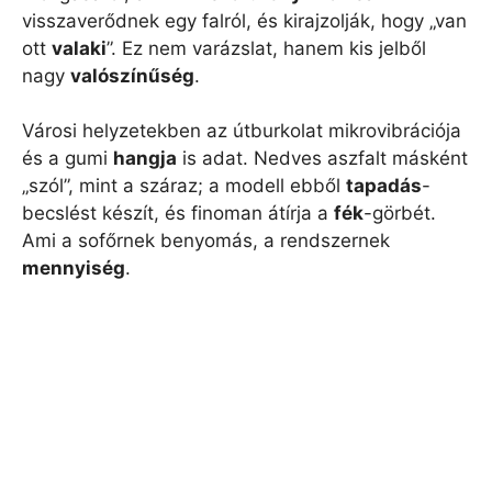
visszaverődnek egy falról, és kirajzolják, hogy „van
ott
valaki
”. Ez nem varázslat, hanem kis jelből
nagy
valószínűség
.
Városi helyzetekben az útburkolat mikrovibrációja
és a gumi
hangja
is adat. Nedves aszfalt másként
„szól”, mint a száraz; a modell ebből
tapadás
-
becslést készít, és finoman átírja a
fék
-görbét.
Ami a sofőrnek benyomás, a rendszernek
mennyiség
.