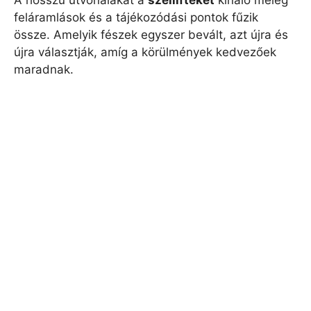
A hosszú útvonalakat a
széllifteket
kínáló meleg
feláramlások és a tájékozódási pontok fűzik
össze. Amelyik fészek egyszer bevált, azt újra és
újra választják, amíg a körülmények kedvezőek
maradnak.