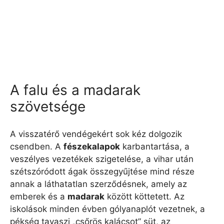
A falu és a madarak
szövetsége
A visszatérő vendégekért sok kéz dolgozik
csendben. A
fészekalapok
karbantartása, a
veszélyes vezetékek szigetelése, a vihar után
szétszóródott ágak összegyűjtése mind része
annak a láthatatlan szerződésnek, amely az
emberek és a
madarak
között köttetett. Az
iskolások minden évben gólyanaplót vezetnek, a
pékség tavaszi „csőrös kalácsot” süt, az