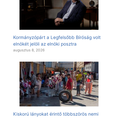
Kormányzópárt a Legfelsőbb Bíróság volt
elnökét jelöli az elnöki posztra
augusztus 8, 2026
Kiskorú lányokat érintő többszörös nemi