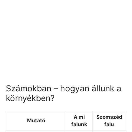
Számokban – hogyan állunk a
környékben?
A mi
Szomszéd
Mutató
falunk
falu