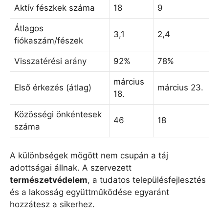
Aktív fészkek száma
18
9
Átlagos
3,1
2,4
fiókaszám/fészek
Visszatérési arány
92%
78%
március
Első érkezés (átlag)
március 23.
18.
Közösségi önkéntesek
46
18
száma
A különbségek mögött nem csupán a táj
adottságai állnak. A szervezett
természetvédelem
, a tudatos településfejlesztés
és a lakosság együttműködése egyaránt
hozzátesz a sikerhez.