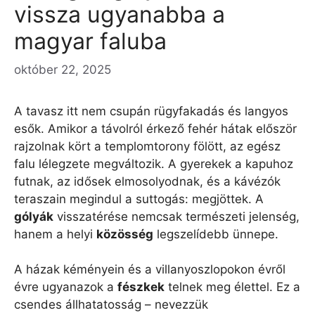
vissza ugyanabba a
magyar faluba
október 22, 2025
A tavasz itt nem csupán rügyfakadás és langyos
esők. Amikor a távolról érkező fehér hátak először
rajzolnak kört a templomtorony fölött, az egész
falu lélegzete megváltozik. A gyerekek a kapuhoz
futnak, az idősek elmosolyodnak, és a kávézók
teraszain megindul a suttogás: megjöttek. A
gólyák
visszatérése nemcsak természeti jelenség,
hanem a helyi
közösség
legszelídebb ünnepe.
A házak kéményein és a villanyoszlopokon évről
évre ugyanazok a
fészkek
telnek meg élettel. Ez a
csendes állhatatosság – nevezzük