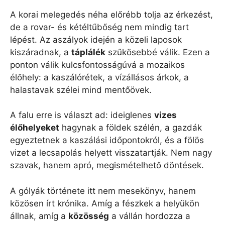
A korai melegedés néha előrébb tolja az érkezést,
de a rovar- és kétéltűbőség nem mindig tart
lépést. Az aszályok idején a közeli laposok
kiszáradnak, a
táplálék
szűkösebbé válik. Ezen a
ponton válik kulcsfontosságúvá a mozaikos
élőhely: a kaszálórétek, a vízállásos árkok, a
halastavak szélei mind mentőövek.
A falu erre is választ ad: ideiglenes
vizes
élőhelyeket
hagynak a földek szélén, a gazdák
egyeztetnek a kaszálási időpontokról, és a fölös
vizet a lecsapolás helyett visszatartják. Nem nagy
szavak, hanem apró, megismételhető döntések.
A gólyák története itt nem mesekönyv, hanem
közösen írt krónika. Amíg a fészkek a helyükön
állnak, amíg a
közösség
a vállán hordozza a