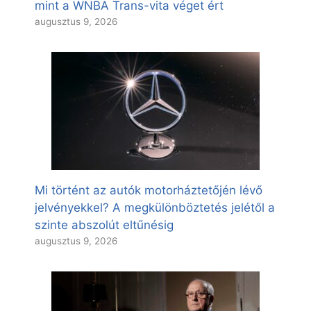
mint a WNBA Trans-vita véget ért
augusztus 9, 2026
Mi történt az autók motorháztetőjén lévő
jelvényekkel? A megkülönböztetés jelétől a
szinte abszolút eltűnésig
augusztus 9, 2026