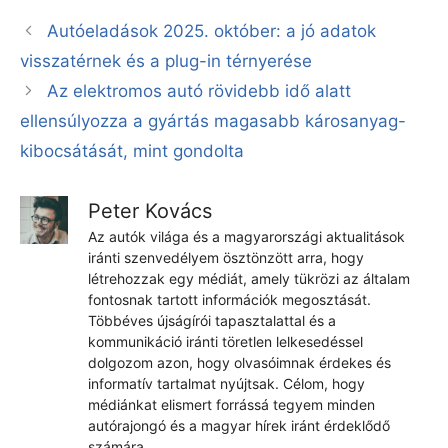
Autóeladások 2025. október: a jó adatok
visszatérnek és a plug-in térnyerése
Az elektromos autó rövidebb idő alatt
ellensúlyozza a gyártás magasabb károsanyag-
kibocsátását, mint gondolta
Peter Kovács
Az autók világa és a magyarországi aktualitások
iránti szenvedélyem ösztönzött arra, hogy
létrehozzak egy médiát, amely tükrözi az általam
fontosnak tartott információk megosztását.
Többéves újságírói tapasztalattal és a
kommunikáció iránti töretlen lelkesedéssel
dolgozom azon, hogy olvasóimnak érdekes és
informatív tartalmat nyújtsak. Célom, hogy
médiánkat elismert forrássá tegyem minden
autórajongó és a magyar hírek iránt érdeklődő
számára.