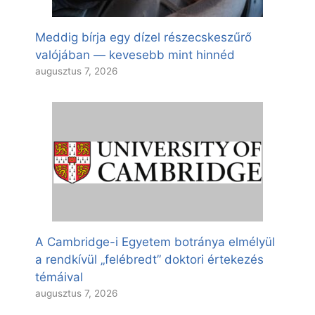
Meddig bírja egy dízel részecskeszűrő
valójában — kevesebb mint hinnéd
augusztus 7, 2026
A Cambridge-i Egyetem botránya elmélyül
a rendkívül „felébredt” doktori értekezés
témáival
augusztus 7, 2026