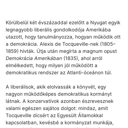
Körülbelül két évszázaddal ezelőtt a Nyugat egyik
legnagyobb liberális gondolkodója Amerikába
utazott, hogy tanulmányozza, hogyan működik ott
a demokrácia. Alexis de Tocqueville-nek (1805–
1859) hívták. Útja után megírta a magnum opust
Demokrácia Amerikában
(1835), ahol arról
elmélkedett, hogy milyen jól működött a
demokratikus rendszer az Atlanti-óceánon túl.
A liberálisok, akik elolvassák a könyvét, egy
nagyon működőképes demokratikus kormányt
látnak. A konzervatívok azonban észrevesznek
valami egészen sajátos dolgot: mindaz, amit
Tocqueville dicsért az Egyesült Államokkal
kapcsolatban, kevésbé a kormányzat munkája,