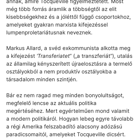
annak, amire Tocqueville figyelmeztetett. Most
még több forrás áramlik a többségtől az elit
kisebbségekhez és a jóléttől függő csoportokhoz,
amelyeket gyakran marxista kifejezéssel
lumpenproletariátusnak neveznek.
Markus Allard, a svéd exkommunista alkotta meg
a kifejezést
‘Transferiatet
” („a transzferiát”), utalás
az államilag kényszerített újraelosztásra a termelő
osztályokból a nem produktív osztályokba a
társadalom minden szintjén.
Bár ez nem ragad meg minden bonyolultságot,
megfelelő lencse az aktuális politika
megértéséhez. Mert egyértelműen mond valamit
a modern politikáról. Hogyan lebeg egyre távolabb
a régi Amerika felszabadító alacsony adózású
paradicsomaitól, amelyeket Tocqueville dicsért.