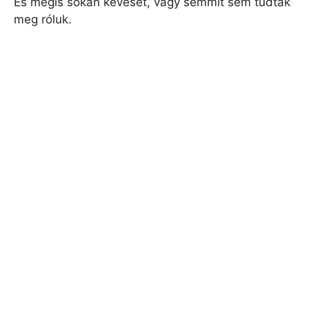
És mégis sokan keveset, vagy semmit sem tudtak
meg róluk.