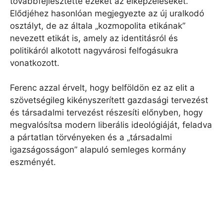
továbbfejlesztette ezeket az elképzeléseket.
Elődjéhez hasonlóan megjegyezte az új uralkodó
osztályt, de az általa „kozmopolita etikának”
nevezett etikát is, amely az identitásról és
politikáról alkotott nagyvárosi felfogásukra
vonatkozott.
Ferenc azzal érvelt, hogy belföldön ez az elit a
szövetségileg kikényszerített gazdasági tervezést
és társadalmi tervezést részesíti előnyben, hogy
megvalósítsa modern liberális ideológiáját, feladva
a pártatlan törvényeken és a „társadalmi
igazságosságon” alapuló semleges kormány
eszményét.