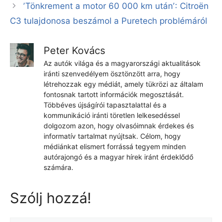
ʼTönkrement a motor 60 000 km utánʼ: Citroën
C3 tulajdonosa beszámol a Puretech problémáról
Peter Kovács
Az autók világa és a magyarországi aktualitások
iránti szenvedélyem ösztönzött arra, hogy
létrehozzak egy médiát, amely tükrözi az általam
fontosnak tartott információk megosztását.
Többéves újságírói tapasztalattal és a
kommunikáció iránti töretlen lelkesedéssel
dolgozom azon, hogy olvasóimnak érdekes és
informatív tartalmat nyújtsak. Célom, hogy
médiánkat elismert forrássá tegyem minden
autórajongó és a magyar hírek iránt érdeklődő
számára.
Szólj hozzá!