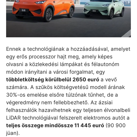
Ennek a technológiának a hozzáadásával, amelyet
egy erős processzor hajt meg, amely képes
olvasni a közlekedési lámpákat és félautonóm
módon irányítani a városi forgalmat, egy
többletköltség körülbelül 2650 euró
a vevő
számára. A szűkös költségvetésű modell árának
30%-os emelése elsőre túlzónak tűnhet, de a
végeredmény nem fellebbezhető. Az ázsiai
felhasználók hazavihetnek egy teljesen élvonalbeli
LiDAR technológiával felszerelt elektromos autót a
teljes összege mindössze 11 445 euró
(90 900
jüan).