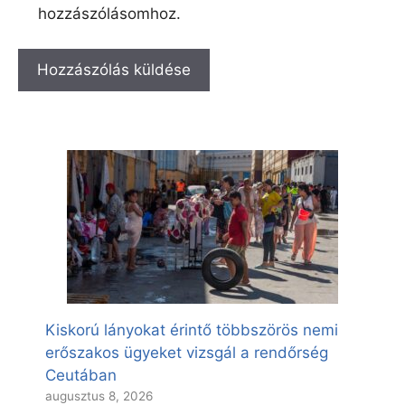
hozzászólásomhoz.
Kiskorú lányokat érintő többszörös nemi
erőszakos ügyeket vizsgál a rendőrség
Ceutában
augusztus 8, 2026