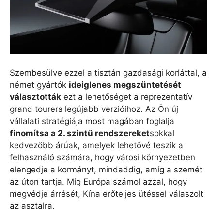
Szembesülve ezzel a tisztán gazdasági korláttal, a
német gyártók
ideiglenes megszüntetését
választották
ezt a lehetőséget a reprezentatív
grand tourers legújabb verzióihoz. Az Ön új
vállalati stratégiája most magában foglalja
finomítsa a 2. szintű rendszereket
sokkal
kedvezőbb árúak, amelyek lehetővé teszik a
felhasználó számára, hogy városi környezetben
elengedje a kormányt, mindaddig, amíg a szemét
az úton tartja. Míg Európa számol azzal, hogy
megvédje árrését, Kína erőteljes ütéssel válaszolt
az asztalra.