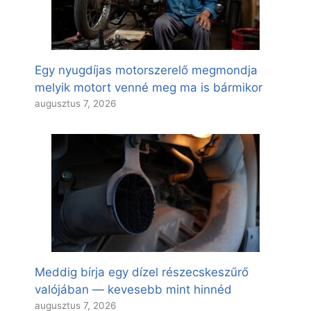
Egy nyugdíjas motorszerelő megmondja
melyik motort venné meg ma is bármikor
augusztus 7, 2026
Meddig bírja egy dízel részecskeszűrő
valójában — kevesebb mint hinnéd
augusztus 7, 2026