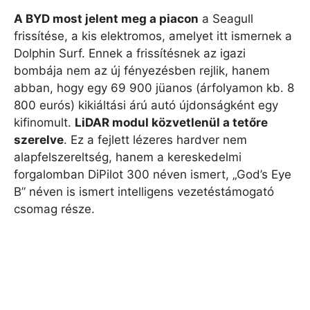
A BYD most jelent meg a piacon
a Seagull
frissítése, a kis elektromos, amelyet itt ismernek a
Dolphin Surf. Ennek a frissítésnek az igazi
bombája nem az új fényezésben rejlik, hanem
abban, hogy egy 69 900 jüanos (árfolyamon kb. 8
800 eurós) kikiáltási árú autó újdonságként egy
kifinomult.
LiDAR modul közvetlenül a tetőre
szerelve
. Ez a fejlett lézeres hardver nem
alapfelszereltség, hanem a kereskedelmi
forgalomban DiPilot 300 néven ismert, „God’s Eye
B” néven is ismert intelligens vezetéstámogató
csomag része.