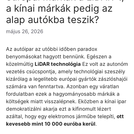
a kínai márkák pedig az
alap autókba teszik?
május 26, 2026
Az autóipar az utóbbi időben paradox
benyomásokat hagyott bennünk. Egészen a
közelmúltig
LiDAR technológia
Ez volt az autonóm
vezetés csúcspontja, amely technológiai szeszély
kizárólag a legelitebb európai gyártók zászlóshajói
számára van fenntartva. Azonban egy váratlan
fordulatban ezek a hagyományosabb márkák a
költségek miatt visszalépnek. Eközben a kínai ipar
demokratizálni akarja ezt a kifinomult lézert
azáltal, hogy egy elektromos járműbe telepíti,
ott
kevesebb mint 10 000 euróba kerül
.