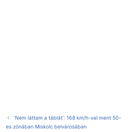
ʼNem láttam a táblátʼ: 168 km/h-val ment 50-
es zónában Miskolc belvárosában