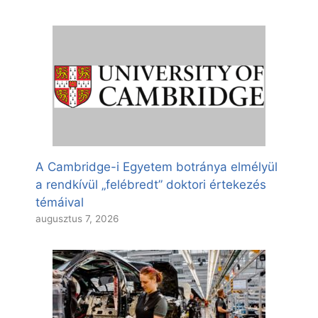
A Cambridge-i Egyetem botránya elmélyül
a rendkívül „felébredt” doktori értekezés
témáival
augusztus 7, 2026