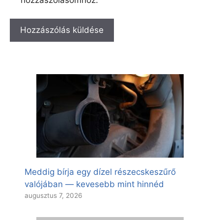
Meddig bírja egy dízel részecskeszűrő
valójában — kevesebb mint hinnéd
augusztus 7, 2026