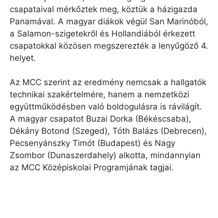
csapataival mérkőztek meg, köztük a házigazda
Panamával. A magyar diákok végül San Marinóból,
a Salamon-szigetekről és Hollandiából érkezett
csapatokkal közösen megszerezték a lenyűgöző 4.
helyet.
Az MCC szerint az eredmény nemcsak a hallgatók
technikai szakértelmére, hanem a nemzetközi
együttműködésben való boldogulásra is rávilágít.
A magyar csapatot Buzai Dorka (Békéscsaba),
Dékány Botond (Szeged), Tóth Balázs (Debrecen),
Pecsenyánszky Timót (Budapest) és Nagy
Zsombor (Dunaszerdahely) alkotta, mindannyian
az MCC Középiskolai Programjának tagjai.