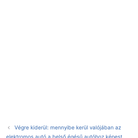
Végre kiderül: mennyibe kerül valójában az
elektromos autó a belső égésű autóhoz képest