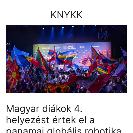
Kilépés
a
KNYKK
tartalomba
Magyar diákok 4.
helyezést értek el a
panamai globális robotika