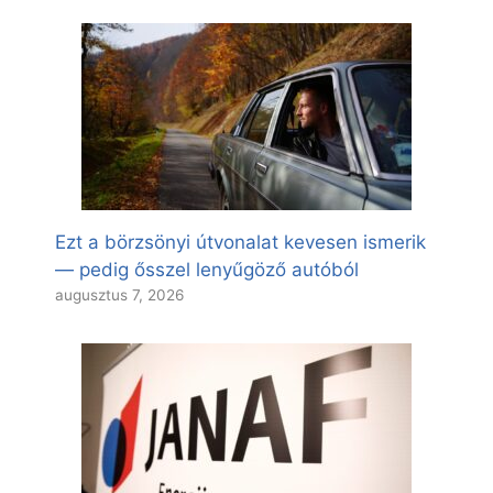
Ezt a börzsönyi útvonalat kevesen ismerik
— pedig ősszel lenyűgöző autóból
augusztus 7, 2026