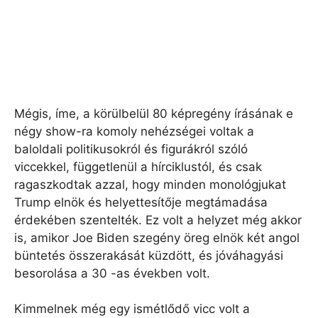
Mégis, íme, a körülbelül 80 képregény írásának e
négy show-ra komoly nehézségei voltak a
baloldali politikusokról és figurákról szóló
viccekkel, függetlenül a hírciklustól, és csak
ragaszkodtak azzal, hogy minden monológjukat
Trump elnök és helyettesítője megtámadása
érdekében szentelték. Ez volt a helyzet még akkor
is, amikor Joe Biden szegény öreg elnök két angol
büntetés összerakását küzdött, és jóváhagyási
besorolása a 30 -as években volt.
Kimmelnek még egy ismétlődő vicc volt a