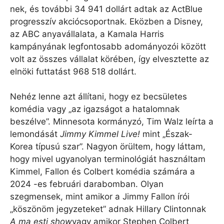
nek, és további 34 941 dollárt adtak az ActBlue
progresszív akciócsoportnak. Eközben a Disney,
az ABC anyavállalata, a Kamala Harris
kampányának legfontosabb adományozói között
volt az összes vállalat körében, így elvesztette az
elnöki futtatást 968 518 dollárt.
Nehéz lenne azt állítani, hogy ez becsületes
komédia vagy „az igazságot a hatalomnak
beszélve”. Minnesota kormányzó, Tim Walz leírta a
lemondását
Jimmy Kimmel Live!
mint „Észak-
Korea típusú szar”. Nagyon örültem, hogy láttam,
hogy mivel ugyanolyan terminológiát használtam
Kimmel, Fallon és Colbert komédia számára a
2024 -es februári darabomban. Olyan
szegmensek, mint amikor a Jimmy Fallon írói
„köszönöm jegyzeteket” adnak Hillary Clintonnak
A ma esti show
vagy amikor Stephen Colbert