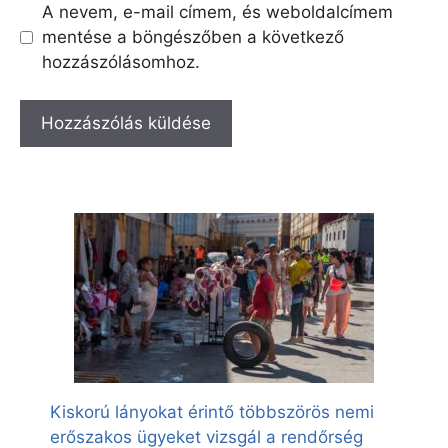
A nevem, e-mail címem, és weboldalcímem
mentése a böngészőben a következő
hozzászólásomhoz.
Kiskorú lányokat érintő többszörös nemi
erőszakos ügyeket vizsgál a rendőrség