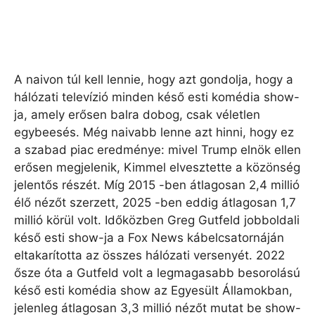
A naivon túl kell lennie, hogy azt gondolja, hogy a
hálózati televízió minden késő esti komédia show-
ja, amely erősen balra dobog, csak véletlen
egybeesés. Még naivabb lenne azt hinni, hogy ez
a szabad piac eredménye: mivel Trump elnök ellen
erősen megjelenik, Kimmel elvesztette a közönség
jelentős részét. Míg 2015 -ben átlagosan 2,4 millió
élő nézőt szerzett, 2025 -ben eddig átlagosan 1,7
millió körül volt. Időközben Greg Gutfeld jobboldali
késő esti show-ja a Fox News kábelcsatornáján
eltakarította az összes hálózati versenyét. 2022
ősze óta a Gutfeld volt a legmagasabb besorolású
késő esti komédia show az Egyesült Államokban,
jelenleg átlagosan 3,3 millió nézőt mutat be show-