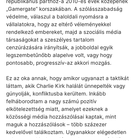
republikánus párthoz-a 2010-es évek közepének
„Gamergate” korszakában. A szólásszabadság
védelme, válaszul a baloldali nyomásra a
vállalatokra, hogy az eltérő véleményekkel
rendelkező embereket, majd a szociális média
társaságokat a szeszélyes tartalom
cenzúrázására irányítsák, a jobboldal egyik
legszembetűnőbb alapelve volt, vagy hogy
pontosabb, progresszív-az akkori mozgás.
Ez az oka annak, hogy amikor ugyanazt a taktikát
láttam, akik Charlie Kirk halálát ünnepelték vagy
gúnyolják, konfliktusba kerültem. Inkább
felháborodtam a nagy számú pozitív
elkötelezettség miatt, amelyet ezeknek a
közösségi média hozzászólásai kaptak, mint
maguk a hozzászólások – több százezer
kedvelővel találkoztam. Ugyanakkor elégedetlen