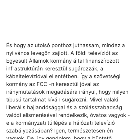
És hogy az utolsó ponthoz juthassam, mindez a
nyilvános levegőn zajlott. A földi televíziót az
Egyesült Államok kormány által finanszírozott
infrastruktúrán keresztül sugározzák, a
kábeltelevízióval ellentétben. Így a szövetségi
kormány az FCC -n keresztül jóval az
iránymutatások megadására irányul, hogy milyen
típusú tartalmat kíván sugározni. Mivel valaki
liberális hajlandósággal és a szólásszabadság
valódi elismerésével rendelkezik, óvatos vagyok -
e a kormányzati túllépés a hálózati televízió
szabályozásában? Igen, természetesen én
vagyok. De úgy gondolom, hogy a büntető