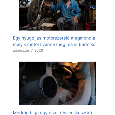
Egy nyugdíjas motorszerelő megmondja
melyik motort venné meg ma is bármikor
augusztus 7, 2026
Meddig bírja egy dízel részecskeszűrő