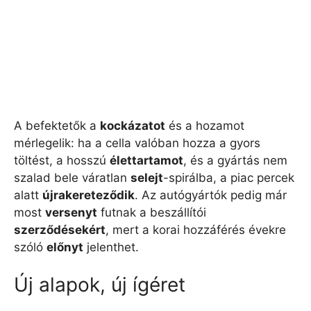
A befektetők a
kockázatot
és a hozamot
mérlegelik: ha a cella valóban hozza a gyors
töltést, a hosszú
élettartamot
, és a gyártás nem
szalad bele váratlan
selejt
-spirálba, a piac percek
alatt
újrakereteződik
. Az autógyártók pedig már
most
versenyt
futnak a beszállítói
szerződésekért
, mert a korai hozzáférés évekre
szóló
előnyt
jelenthet.
Új alapok, új ígéret