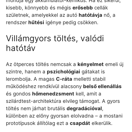
mondja egy akkumulátor-kémikus. Ha ez sikerül,
kisebb, könnyebb és mégis
erősebb
cellák
születnek, amelyekkel az autó
hatótávja
nő, a
rendszer
hűtési
igénye pedig csökken.
Villámgyors töltés, valódi
hatótáv
Az ötperces töltés nemcsak a
kényelmet
emeli új
szintre, hanem a
pszichológiai
gátakat is
lerombolja. A magas
C‑ráta
melletti stabil
működéshez rendkívül alacsony
belső ellenállás
és gondos
hőmenedzsment
kell, amit a
szilárdtest-architektúra elvileg támogat. A gyors
töltés nem járhat brutális
degradációval
,
különben az előny gyorsan elolvadna – a mostani
prototípusok állítólag ezt a
csapdát
elkerülik.