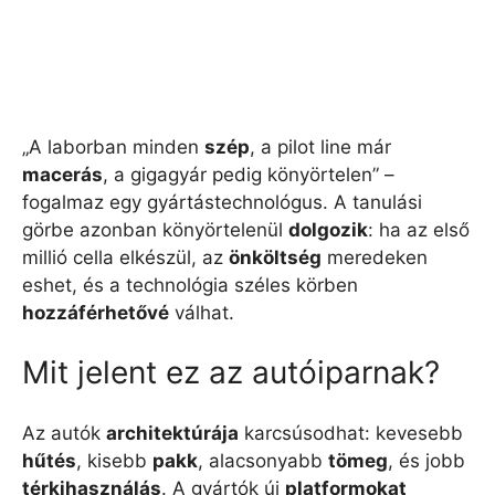
„A laborban minden
szép
, a pilot line már
macerás
, a gigagyár pedig könyörtelen” –
fogalmaz egy gyártástechnológus. A tanulási
görbe azonban könyörtelenül
dolgozik
: ha az első
millió cella elkészül, az
önköltség
meredeken
eshet, és a technológia széles körben
hozzáférhetővé
válhat.
Mit jelent ez az autóiparnak?
Az autók
architektúrája
karcsúsodhat: kevesebb
hűtés
, kisebb
pakk
, alacsonyabb
tömeg
, és jobb
térkihasználás
. A gyártók új
platformokat