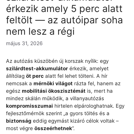
érkezik amely 5 perc alatt
feltölt — az autóipar soha
nem lesz a régi
május 31, 2026
Az autózás küszöbén új korszak nyílik: egy
szilárdtest-akkumulátor
érkezik, amelyet
állítólag
öt perc
alatt fel lehet tölteni. A hír
nemcsak a
mérnöki világot
rázta fel, hanem az
egész
mobilitási ökoszisztémát
is, mert ha
mindez skálán működik, a villanyautózás
kompromisszumai
hirtelen elpárologhatnak. Egy
fejlesztőmérnök szerint „a gyors töltés és a
biztonság
eddig egymást kizáró célok voltak –
most végre
összeérhetnek
”.