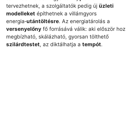
tervezhetnek, a szolgáltatók pedig új
üzleti
modelleket
építhetnek a villámgyors
energia‑
utántöltésre
. Az energiatárolás a
versenyelőny
fő forrásává válik: aki először hoz
megbízható, skálázható, gyorsan tölthető
szilárdtestet
, az diktálhatja a
tempót
.