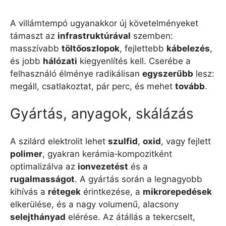
A villámtempó ugyanakkor új követelményeket
támaszt az
infrastruktúrával
szemben:
masszívabb
töltőoszlopok
, fejlettebb
kábelezés
,
és jobb
hálózati
kiegyenlítés kell. Cserébe a
felhasználó élménye radikálisan
egyszerűbb
lesz:
megáll, csatlakoztat, pár perc, és mehet
tovább
.
Gyártás, anyagok, skálázás
A szilárd elektrolit lehet
szulfid
,
oxid
, vagy fejlett
polimer
, gyakran kerámia‑kompozitként
optimalizálva az
ionvezetést
és a
rugalmasságot
. A gyártás során a legnagyobb
kihívás a
rétegek
érintkezése, a
mikrorepedések
elkerülése, és a nagy volumenű, alacsony
selejthányad
elérése. Az átállás a tekercselt,