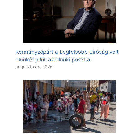
Kormányzópárt a Legfelsőbb Bíróság volt
elnökét jelöli az elnöki posztra
augusztus 8, 2026