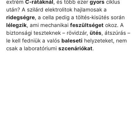
extrém
C‑rátáknál
, és több ezer
gyors
ciklus
után? A szilárd elektrolitok hajlamosak a
ridegségre
, a cella pedig a töltés‑kisütés során
lélegzik
, ami mechanikai
feszültséget
okoz. A
biztonsági teszteknek – rövidzár,
ütés
, átszúrás –
le kell fedniük a valós
baleseti
helyzeteket, nem
csak a laboratóriumi
szcenáriókat
.