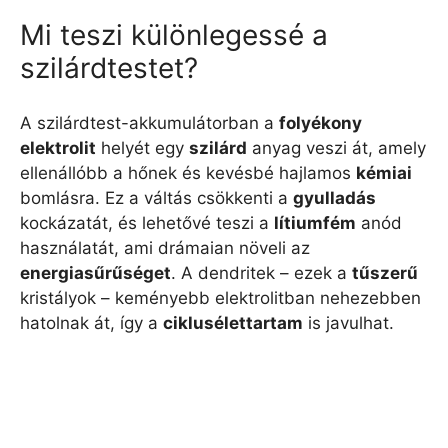
Mi teszi különlegessé a
szilárdtestet?
A szilárdtest-akkumulátorban a
folyékony
elektrolit
helyét egy
szilárd
anyag veszi át, amely
ellenállóbb a hőnek és kevésbé hajlamos
kémiai
bomlásra. Ez a váltás csökkenti a
gyulladás
kockázatát, és lehetővé teszi a
lítiumfém
anód
használatát, ami drámaian növeli az
energiasűrűséget
. A dendritek – ezek a
tűszerű
kristályok – keményebb elektrolitban nehezebben
hatolnak át, így a
ciklusélettartam
is javulhat.