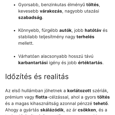
Gyorsabb, benzinkutas élményű
töltés
,
kevesebb
várakozás
, nagyobb utazási
szabadság
.
Könnyebb, fürgébb
autók
, jobb
hatótáv
és
stabilabb teljesítmény nagy
terhelés
mellett.
Várhatóan alacsonyabb hosszú távú
karbantartási
igény és jobb
értéktartás
.
Időzítés és realitás
Az első hullámban jöhetnek a
korlátozott
szériák,
prémium vagy
flotta
-célzással, ahol a gyors
töltés
és a magas kihasználtság azonnal pénzzé
tehető
.
Ahogy a gyártás
skálázódik
, az ár
csökken
, és a