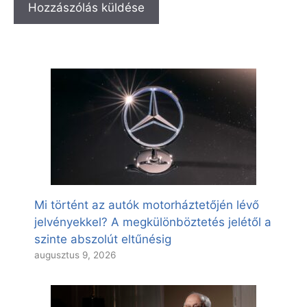
Mi történt az autók motorháztetőjén lévő
jelvényekkel? A megkülönböztetés jelétől a
szinte abszolút eltűnésig
augusztus 9, 2026