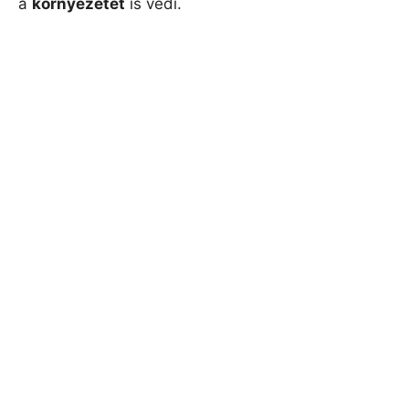
a
környezetét
is védi.