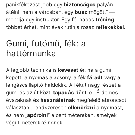
pánikfékezést jobb egy
biztonságos
pályán
átélni, nem a városban, egy
busz
mögött” —
mondja egy instruktor. Egy fél napos
tréning
többet érhet, mint évek rutinja rossz
reflexekkel
.
Gumi, futómű, fék: a
háttérmunka
A legjobb technika is
keveset
ér, ha a gumi
kopott, a nyomás alacsony, a fék
fáradt
vagy a
lengéscsillapító haldoklik. A fékút nagy részét a
gumi és az út közti
tapadás
dönti el. Érdemes
évszaknak és
használatnak
megfelelő abroncsot
választani, rendszeresen
ellenőrizni
a nyomást,
és nem „
spórolni
” a centimétereken, amelyek
végül méterekké nőnek.