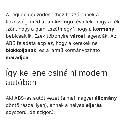
A régi beidegződésekhez hozzájönnek a
közösségi médiában
keringő
tévhitek: hogy a fék
„zár”, hogy a gumi „szétmegy”, hogy a
kormány
bebicsaklik. Ezek többnyire
városi
legendák. Az
ABS feladata épp az, hogy a kerekek ne
blokkoljanak
, és a jármű kormányozható
maradjon
.
Így kellene csinálni modern
autóban
Aki ABS-es autót vezet (a mai magyar
állomány
döntő része ilyen), annak a helyes
eljárás
egyszerű, de szigorú: