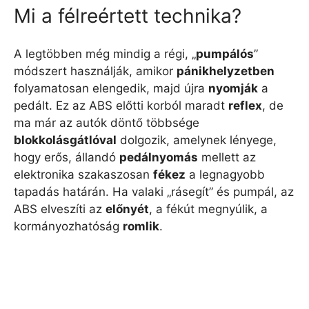
Mi a félreértett technika?
A legtöbben még mindig a régi, „
pumpálós
”
módszert használják, amikor
pánikhelyzetben
folyamatosan elengedik, majd újra
nyomják
a
pedált. Ez az ABS előtti korból maradt
reflex
, de
ma már az autók döntő többsége
blokkolásgátlóval
dolgozik, amelynek lényege,
hogy erős, állandó
pedálnyomás
mellett az
elektronika szakaszosan
fékez
a legnagyobb
tapadás határán. Ha valaki „rásegít” és pumpál, az
ABS elveszíti az
előnyét
, a fékút megnyúlik, a
kormányozhatóság
romlik
.