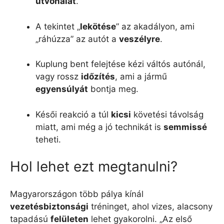
útvonalat
.
A tekintet „
lekötése
” az akadályon, ami
„ráhúzza” az autót a
veszélyre
.
Kuplung bent felejtése kézi váltós autónál,
vagy rossz
időzítés
, ami a jármű
egyensúlyát
bontja meg.
Késői reakció a túl
kicsi
követési távolság
miatt, ami még a jó technikát is
semmissé
teheti.
Hol lehet ezt megtanulni?
Magyarországon több pálya kínál
vezetésbiztonsági
tréninget, ahol vizes, alacsony
tapadású
felületen
lehet gyakorolni. „Az első