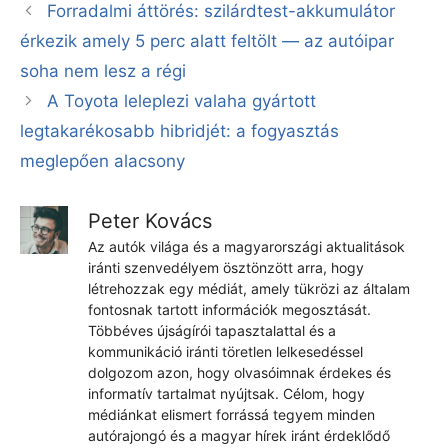
Forradalmi áttörés: szilárdtest-akkumulátor
érkezik amely 5 perc alatt feltölt — az autóipar
soha nem lesz a régi
A Toyota leleplezi valaha gyártott
legtakarékosabb hibridjét: a fogyasztás
meglepően alacsony
Peter Kovács
Az autók világa és a magyarországi aktualitások
iránti szenvedélyem ösztönzött arra, hogy
létrehozzak egy médiát, amely tükrözi az általam
fontosnak tartott információk megosztását.
Többéves újságírói tapasztalattal és a
kommunikáció iránti töretlen lelkesedéssel
dolgozom azon, hogy olvasóimnak érdekes és
informatív tartalmat nyújtsak. Célom, hogy
médiánkat elismert forrássá tegyem minden
autórajongó és a magyar hírek iránt érdeklődő