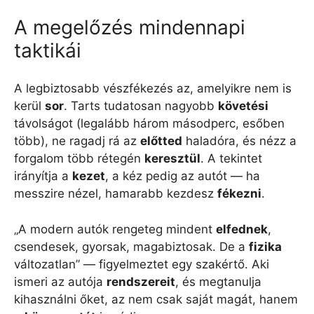
A megelőzés mindennapi
taktikái
A legbiztosabb vészfékezés az, amelyikre nem is
kerül
sor
. Tarts tudatosan nagyobb
követési
távolságot (legalább három másodperc, esőben
több), ne ragadj rá az
előtted
haladóra, és nézz a
forgalom több rétegén
keresztül
. A tekintet
irányítja a
kezet
, a kéz pedig az autót — ha
messzire nézel, hamarabb kezdesz
fékezni
.
„A modern autók rengeteg mindent
elfednek
,
csendesek, gyorsak, magabiztosak. De a
fizika
változatlan” — figyelmeztet egy szakértő. Aki
ismeri az autója
rendszereit
, és megtanulja
kihasználni őket, az nem csak saját magát, hanem