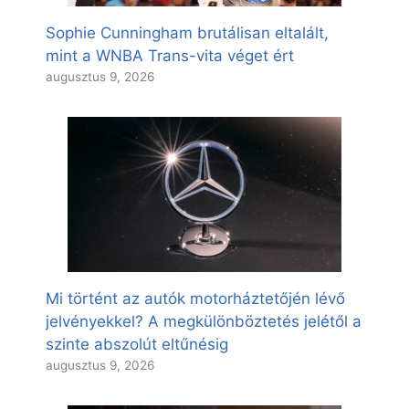
Sophie Cunningham brutálisan eltalált,
mint a WNBA Trans-vita véget ért
augusztus 9, 2026
Mi történt az autók motorháztetőjén lévő
jelvényekkel? A megkülönböztetés jelétől a
szinte abszolút eltűnésig
augusztus 9, 2026