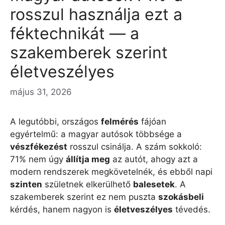
rosszul használja ezt a
féktechnikát — a
szakemberek szerint
életveszélyes
május 31, 2026
A legutóbbi, országos
felmérés
fájóan
egyértelmű: a magyar autósok többsége a
vészfékezést
rosszul csinálja. A szám sokkoló:
71% nem úgy
állítja meg
az autót, ahogy azt a
modern rendszerek megkövetelnék, és ebből napi
szinten
születnek elkerülhető
balesetek
. A
szakemberek szerint ez nem puszta
szokásbeli
kérdés, hanem nagyon is
életveszélyes
tévedés.