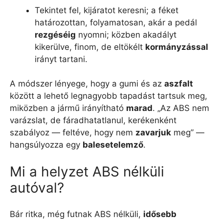
Tekintet fel, kijáratot keresni; a féket
határozottan, folyamatosan, akár a pedál
rezgéséig
nyomni; közben akadályt
kikerülve, finom, de eltökélt
kormányzással
irányt tartani.
A módszer lényege, hogy a gumi és az
aszfalt
között a lehető legnagyobb tapadást tartsuk meg,
miközben a jármű irányítható
marad
. „Az ABS nem
varázslat, de fáradhatatlanul, kerékenként
szabályoz — feltéve, hogy nem
zavarjuk
meg” —
hangsúlyozza egy
balesetelemző
.
Mi a helyzet ABS nélküli
autóval?
Bár ritka, még futnak ABS nélküli,
idősebb