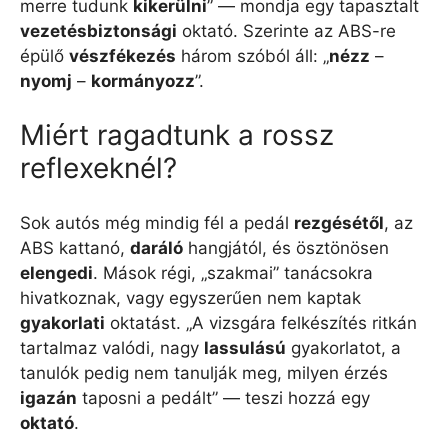
merre tudunk
kikerülni
” — mondja egy tapasztalt
vezetésbiztonsági
oktató. Szerinte az ABS-re
épülő
vészfékezés
három szóból áll: „
nézz
–
nyomj
–
kormányozz
”.
Miért ragadtunk a rossz
reflexeknél?
Sok autós még mindig fél a pedál
rezgésétől
, az
ABS kattanó,
daráló
hangjától, és ösztönösen
elengedi
. Mások régi, „szakmai” tanácsokra
hivatkoznak, vagy egyszerűen nem kaptak
gyakorlati
oktatást. „A vizsgára felkészítés ritkán
tartalmaz valódi, nagy
lassulású
gyakorlatot, a
tanulók pedig nem tanulják meg, milyen érzés
igazán
taposni a pedált” — teszi hozzá egy
oktató
.