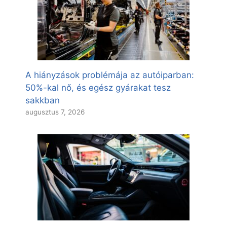
A hiányzások problémája az autóiparban:
50%-kal nő, és egész gyárakat tesz
sakkban
augusztus 7, 2026