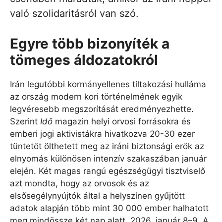
való szolidaritásról van szó.
Egyre több bizonyíték a
tömeges áldozatokról
Irán legutóbbi kormányellenes tiltakozási hulláma
az ország modern kori történelmének egyik
legvéresebb megszorítását eredményezhette.
Szerint
Idő
magazin helyi orvosi forrásokra és
emberi jogi aktivistákra hivatkozva 20-30 ezer
tüntetőt ölthetett meg az iráni biztonsági erők az
elnyomás különösen intenzív szakaszában január
elején. Két magas rangú egészségügyi tisztviselő
azt mondta, hogy az orvosok és az
elsősegélynyújtók által a helyszínen gyűjtött
adatok alapján több mint 30 000 ember halhatott
meg mindössze két nap alatt, 2026. január 8–9. A