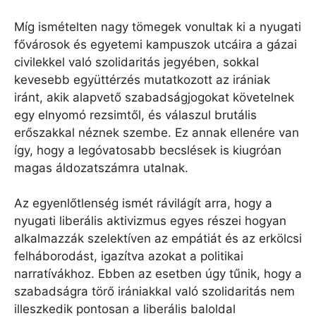
Míg ismételten nagy tömegek vonultak ki a nyugati
fővárosok és egyetemi kampuszok utcáira a gázai
civilekkel való szolidaritás jegyében, sokkal
kevesebb együttérzés mutatkozott az irániak
iránt, akik alapvető szabadságjogokat követelnek
egy elnyomó rezsimtől, és válaszul brutális
erőszakkal néznek szembe. Ez annak ellenére van
így, hogy a legóvatosabb becslések is kiugróan
magas áldozatszámra utalnak.
Az egyenlőtlenség ismét rávilágít arra, hogy a
nyugati liberális aktivizmus egyes részei hogyan
alkalmazzák szelektíven az empátiát és az erkölcsi
felháborodást, igazítva azokat a politikai
narratívákhoz. Ebben az esetben úgy tűnik, hogy a
szabadságra törő irániakkal való szolidaritás nem
illeszkedik pontosan a liberális baloldal