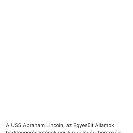
A USS Abraham Lincoln, az Egyesült Államok
haditengerészetének egyik repülőgép-hordozója