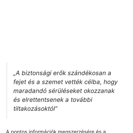
„A biztonsági erők szándékosan a
fejet és a szemet vették célba, hogy
maradandó sérüléseket okozzanak
és elrettentsenek a további
tiltakozásoktól”
A pontos információk megszerzésére és a