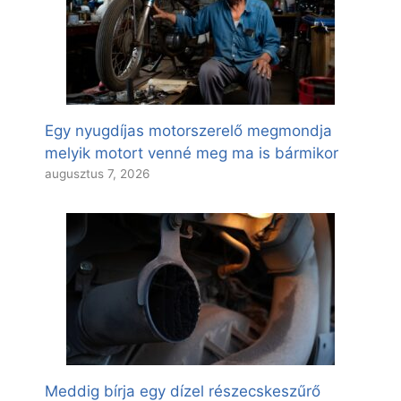
Egy nyugdíjas motorszerelő megmondja
melyik motort venné meg ma is bármikor
augusztus 7, 2026
Meddig bírja egy dízel részecskeszűrő