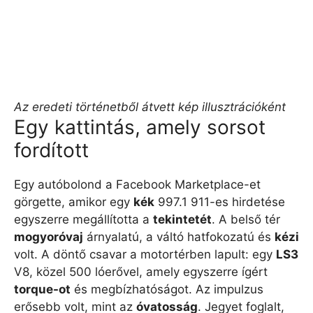
Az eredeti történetből átvett kép illusztrációként
Egy kattintás, amely sorsot
fordított
Egy autóbolond a Facebook Marketplace-et
görgette, amikor egy
kék
997.1 911-es hirdetése
egyszerre megállította a
tekintetét
. A belső tér
mogyoróvaj
árnyalatú, a váltó hatfokozatú és
kézi
volt. A döntő csavar a motortérben lapult: egy
LS3
V8, közel 500 lóerővel, amely egyszerre ígért
torque-ot
és megbízhatóságot. Az impulzus
erősebb volt, mint az
óvatosság
. Jegyet foglalt,