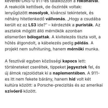
keverék-DNS-ű 911-es találkozzon a
rokonaival
.
A reakciók kettősek, de őszinték voltak:
lenyűgözött
mosolyok
, kíváncsi tekintetek, és
néhány hitetlenkedő
vállvonás
. „Hogy a csudába
került ez az
LS3
ide?” – kérdezték a
puristák
. Az
asztalok mögött álló mérnökök azonban
elismerően
bólogattak
. A kivitelezés tiszta volt, a
hűtés átgondolt, a kábelezés pedig
példás
. A
projekt nem sufnituning, hanem
mérnöki
munka.
A fesztivál egyben közösségi
kapocs
lett:
történeteket cseréltek, tippeket
jegyeztek
fel, és
új álmok rajzolódtak ki a
naplementében
. A 911-
es itt nem fekete bárány, hanem
híd
volt két
kultúra között: a Porsche-precizitás és az amerikai
szívóerő
között.