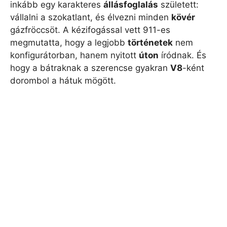
inkább egy karakteres
állásfoglalás
született:
vállalni a szokatlant, és élvezni minden
kövér
gázfröccsöt. A kézifogással vett 911-es
megmutatta, hogy a legjobb
történetek
nem
konfigurátorban, hanem nyitott
úton
íródnak. És
hogy a bátraknak a szerencse gyakran
V8
-ként
dorombol a hátuk mögött.