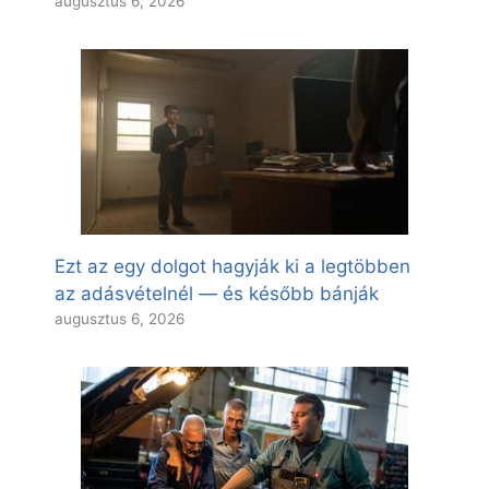
augusztus 6, 2026
Ezt az egy dolgot hagyják ki a legtöbben
az adásvételnél — és később bánják
augusztus 6, 2026