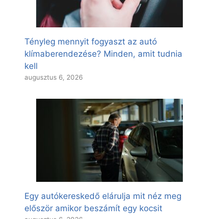
Tényleg mennyit fogyaszt az autó
klímaberendezése? Minden, amit tudnia
kell
augusztus 6, 2026
Egy autókereskedő elárulja mit néz meg
először amikor beszámít egy kocsit