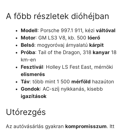
A főbb részletek dióhéjban
Modell
: Porsche 997.1 911, kézi
váltóval
Motor
: GM LS3 V8, kb. 500
lóerő
Belső
: mogyoróvaj árnyalatú
kárpit
Próba
: Tail of the Dragon, 318
kanyar
18
km-en
Fesztivál
: Holley LS Fest East, mérnöki
elismerés
Táv
: több mint 1 500
mérföld
hazaúton
Gondok
: AC-szíj nyikkanás, kisebb
igazítások
Utórezgés
Az autóvásárlás gyakran
kompromisszum
. Itt