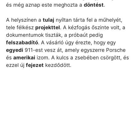
és még aznap este meghozta a
döntést
.
A helyszínen a
tulaj
nyíltan tárta fel a műhelyét,
tele félkész
projekttel
. A kézfogás őszinte volt, a
dokumentumok tiszták, a próbaút pedig
felszabadító
. A vásárló úgy érezte, hogy egy
egyedi
911-est vesz át, amely egyszerre Porsche
és
amerikai
izom. A kulcs a zsebében csörgött, és
ezzel új
fejezet
kezdődött.