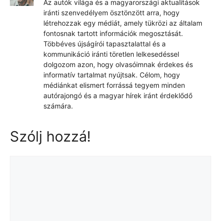
Az autók világa és a magyarországi aktualitások
iránti szenvedélyem ösztönzött arra, hogy
létrehozzak egy médiát, amely tükrözi az általam
fontosnak tartott információk megosztását.
Többéves újságírói tapasztalattal és a
kommunikáció iránti töretlen lelkesedéssel
dolgozom azon, hogy olvasóimnak érdekes és
informatív tartalmat nyújtsak. Célom, hogy
médiánkat elismert forrássá tegyem minden
autórajongó és a magyar hírek iránt érdeklődő
számára.
Szólj hozzá!
Hozzászólás