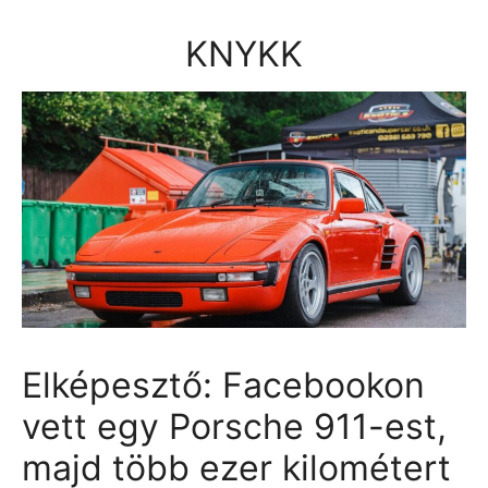
Kilépés
a
KNYKK
tartalomba
Elképesztő: Facebookon
vett egy Porsche 911-est,
majd több ezer kilométert