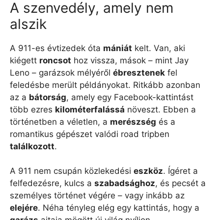
A szenvedély, amely nem
alszik
A 911-es évtizedek óta
mániát
kelt. Van, aki
kiégett
roncsot
hoz vissza, mások – mint Jay
Leno – garázsok mélyéről
ébresztenek
fel
feledésbe merült példányokat. Ritkább azonban
az a
bátorság
, amely egy Facebook-kattintást
több ezres
kilométerfalássá
növeszt. Ebben a
történetben a véletlen, a
merészség
és a
romantikus gépészet valódi road tripben
találkozott
.
A 911 nem csupán közlekedési
eszköz
. Ígéret a
felfedezésre, kulcs a
szabadsághoz
, és pecsét a
személyes történet végére – vagy inkább az
elejére
. Néha tényleg elég egy kattintás, hogy a