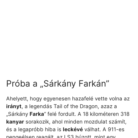
Próba a „Sárkány Farkán”
Ahelyett, hogy egyenesen hazafelé vette volna az
irányt
, a legendás Tail of the Dragon, azaz a
„Sárkány
Farka
” felé fordult. A 18 kilométeren 318
kanyar
sorakozik, ahol minden mozdulat számít,
és a legapróbb hiba is
leckévé
válhat. A 911-es
pengeélsen reagált, az LS3 húzott, mint egy