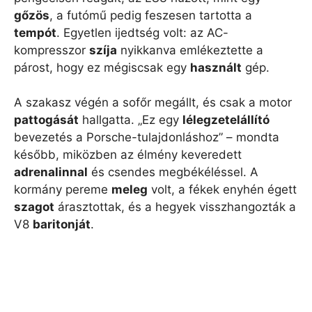
gőzös
, a futómű pedig feszesen tartotta a
tempót
. Egyetlen ijedtség volt: az AC-
kompresszor
szíja
nyikkanva emlékeztette a
párost, hogy ez mégiscsak egy
használt
gép.
A szakasz végén a sofőr megállt, és csak a motor
pattogását
hallgatta. „Ez egy
lélegzetelállító
bevezetés a Porsche-tulajdonláshoz” – mondta
később, miközben az élmény keveredett
adrenalinnal
és csendes megbékéléssel. A
kormány pereme
meleg
volt, a fékek enyhén égett
szagot
árasztottak, és a hegyek visszhangozták a
V8
baritonját
.