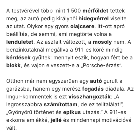
A testvérével több mint 1 500
mérföldet
tettek
meg, az autó pedig királynői
hidegvérrel
viselte
az utat. Olykor egy gyors
olajcsere
, itt-ott apró
beállítás, de semmi, ami megtörte volna a
lendületet
. Az aszfalt változott, a
mosoly
nem. A
benzinkutaknál megállva a 911-es köré mindig
kérdések
gyűltek: mennyit eszik, hogyan fért be a
blokk
, és vajon elveszett-e a „Porsche-érzés”.
Otthon már nem egyszerűen egy
autó
gurult a
garázsba, hanem egy merész
fogadás
diadala. Az
Imgur-kommentek is ezt
visszhangozták
: „A
legrosszabbra
számítottam
, de ez telitalálat!”,
„Gyönyörű történet és
epikus
utazás.” A 911-es
ekkorra emlékké,
jellé
és mindennapi motivációvá
vált.