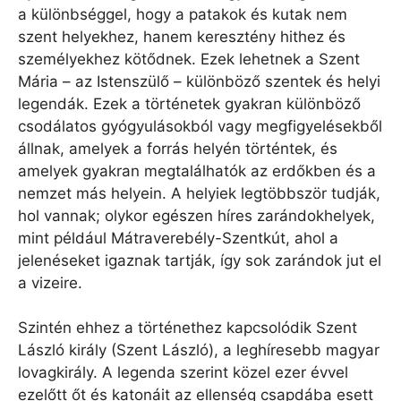
a különbséggel, hogy a patakok és kutak nem
szent helyekhez, hanem keresztény hithez és
személyekhez kötődnek. Ezek lehetnek a Szent
Mária – az Istenszülő – különböző szentek és helyi
legendák. Ezek a történetek gyakran különböző
csodálatos gyógyulásokból vagy megfigyelésekből
állnak, amelyek a forrás helyén történtek, és
amelyek gyakran megtalálhatók az erdőkben és a
nemzet más helyein. A helyiek legtöbbször tudják,
hol vannak; olykor egészen híres zarándokhelyek,
mint például Mátraverebély-Szentkút, ahol a
jelenéseket igaznak tartják, így sok zarándok jut el
a vizeire.
Szintén ehhez a történethez kapcsolódik Szent
László király (Szent László), a leghíresebb magyar
lovagkirály. A legenda szerint közel ezer évvel
ezelőtt őt és katonáit az ellenség csapdába esett