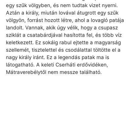
egy szűk völgyben, és nem tudtak vizet nyerni.
Aztán a király, miután lovával átugrott egy szűk
völgyön, forrást hozott létre, ahol a lovagló patája
landolt. Vannak, akik úgy vélik, hogy a csupasz
sziklát a csatabárdjával hasította fel, és több víz
keletkezett. Ez sokáig rabul ejtette a magyarság
szellemét, tisztelettel és csodálattal töltötte el a
nagy király iránt. Ez a legendás patak ma is
látogatható. A keleti Cserháti erdővidéken,
Mátraverebélytől nem messze található.