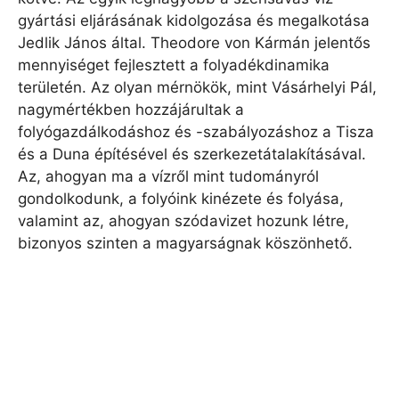
gyártási eljárásának kidolgozása és megalkotása
Jedlik János által. Theodore von Kármán jelentős
mennyiséget fejlesztett a folyadékdinamika
területén. Az olyan mérnökök, mint Vásárhelyi Pál,
nagymértékben hozzájárultak a
folyógazdálkodáshoz és -szabályozáshoz a Tisza
és a Duna építésével és szerkezetátalakításával.
Az, ahogyan ma a vízről mint tudományról
gondolkodunk, a folyóink kinézete és folyása,
valamint az, ahogyan szódavizet hozunk létre,
bizonyos szinten a magyarságnak köszönhető.