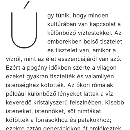
Ú
gy tűnik, hogy minden
kultúrában van kapcsolat a
különböző víztestekkel. Az
emberekben belső tisztelet
és tisztelet van, amikor a
vízről, mint az élet esszenciájáról van szó.
Ezért a pogány időkben szerte a világon
ezeket gyakran tisztelték és valamilyen
istenséghez kötötték. Az ókori rómaiak
például különböző lényeket láttak a víz
keveredő kristályszerű felszínében. Kisebb
isteneket, istennőket, sőt nimfákat
kötöttek a forrásokhoz és patakokhoz;
ezekre aztán generációkon át emlékeztek.