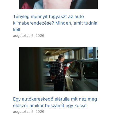
Tényleg mennyit fogyaszt az autó
klímaberendezése? Minden, amit tudnia
kell
augusztus 6, 2026
Egy autókereskedő elárulja mit néz meg
először amikor beszámít egy kocsit
augusztus 6, 2026