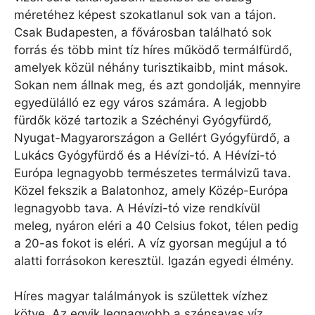
méretéhez képest szokatlanul sok van a tájon.
Csak Budapesten, a fővárosban található sok
forrás és több mint tíz híres működő termálfürdő,
amelyek közül néhány turisztikaibb, mint mások.
Sokan nem állnak meg, és azt gondolják, mennyire
egyedülálló ez egy város számára. A legjobb
fürdők közé tartozik a Széchényi Gyógyfürdő
,
Nyugat-Magyarországon a Gellért Gyógyfürdő, a
Lukács Gyógyfürdő és a Hévízi-tó. A Hévízi-tó
Európa legnagyobb természetes termálvizű tava.
Közel fekszik a Balatonhoz, amely Közép-Európa
legnagyobb tava. A Hévízi-tó vize rendkívül
meleg, nyáron eléri a 40 Celsius fokot, télen pedig
a 20-as fokot is eléri. A víz gyorsan megújul a tó
alatti forrásokon keresztül. Igazán egyedi élmény.
Híres magyar találmányok is születtek vízhez
kötve. Az egyik legnagyobb a szénsavas víz