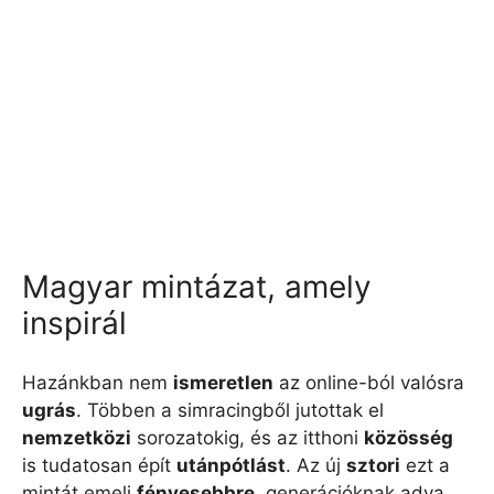
Magyar mintázat, amely
inspirál
Hazánkban nem
ismeretlen
az online-ból valósra
ugrás
. Többen a simracingből jutottak el
nemzetközi
sorozatokig, és az itthoni
közösség
is tudatosan épít
utánpótlást
. Az új
sztori
ezt a
mintát emeli
fényesebbre
, generációknak adva