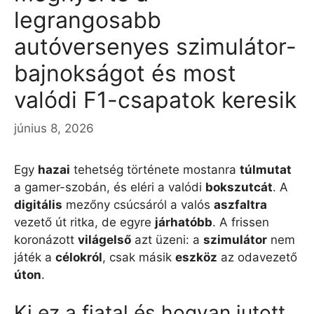
legrangosabb
autóversenyes szimulátor-
bajnokságot és most
valódi F1-csapatok keresik
június 8, 2026
Egy
hazai
tehetség története mostanra
túlmutat
a gamer-szobán, és eléri a valódi
bokszutcát
. A
digitális
mezőny csúcsáról a valós
aszfaltra
vezető út ritka, de egyre
járhatóbb
. A frissen
koronázott
világelső
azt üzeni: a
szimulátor
nem
játék a
célokról
, csak másik
eszköz
az odavezető
úton
.
Ki ez a fiatal és hogyan jutott