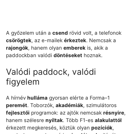
A győzelem után a
csend
rövid volt, a telefonok
csörögtek
, az e-mailek
érkeztek
. Nemcsak a
rajongók
, hanem olyan
emberek
is, akik a
paddockban valódi
döntéseket
hoznak.
Valódi paddock, valódi
figyelem
A hírnév
hulláma
gyorsan elérte a Forma–1
peremét
. Toborzók,
akadémiák
, szimulátoros
fejlesztői
programok: az ajtók nemcsak
résnyire
,
hanem szélesre
nyíltak
. Több F1-es
alakulattól
érkezett megkeresés, köztük olyan
pozíciók
,