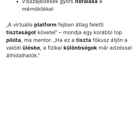
Visszajelzések gyors
iterálása
a
mérnökökkel
„A virtuális
platform
fejben átlag feletti
tisztaságot
követel” – mondja egy korábbi top
pilóta
, ma mentor. „Ha ez a
tiszta
fókusz átjön a
valódi
ülésbe
, a fizikai
különbségek
már edzéssel
áthidalhatók.”