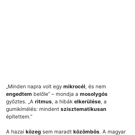
„Minden napra volt egy
mikrocél
, és nem
engedtem
belőle” – mondja a
mosolygós
győztes. „A
ritmus
, a hibák
elkerülése
, a
gumikímélés: mindent
szisztematikusan
építettem.”
A hazai
közeg
sem maradt
közömbös
. A magyar