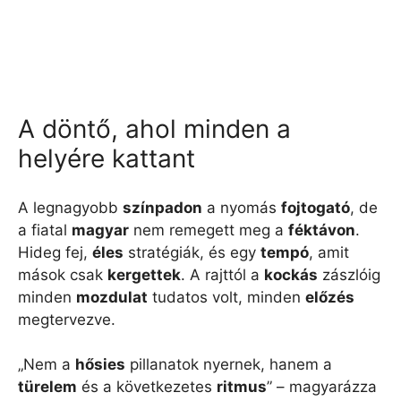
A döntő, ahol minden a
helyére kattant
A legnagyobb
színpadon
a nyomás
fojtogató
, de
a fiatal
magyar
nem remegett meg a
féktávon
.
Hideg fej,
éles
stratégiák, és egy
tempó
, amit
mások csak
kergettek
. A rajttól a
kockás
zászlóig
minden
mozdulat
tudatos volt, minden
előzés
megtervezve.
„Nem a
hősies
pillanatok nyernek, hanem a
türelem
és a következetes
ritmus
” – magyarázza