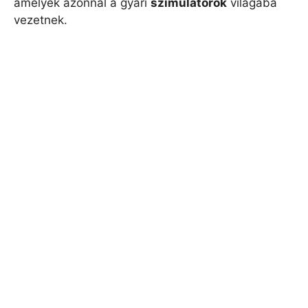
amelyek azonnal a gyári
szimulátorok
világába
vezetnek.