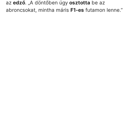
az
edző
. „A döntőben úgy
osztotta
be az
abroncsokat, mintha máris
F1-es
futamon lenne.”