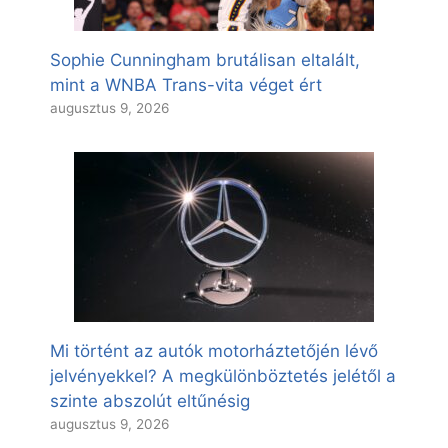
Sophie Cunningham brutálisan eltalált,
mint a WNBA Trans-vita véget ért
augusztus 9, 2026
Mi történt az autók motorháztetőjén lévő
jelvényekkel? A megkülönböztetés jelétől a
szinte abszolút eltűnésig
augusztus 9, 2026