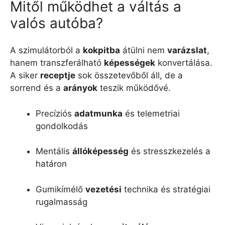
Mitől működhet a váltás a
valós autóba?
A szimulátorból a
kokpitba
átülni nem
varázslat
,
hanem transzferálható
képességek
konvertálása.
A siker
receptje
sok összetevőből áll, de a
sorrend és a
arányok
teszik működővé.
Precíziós
adatmunka
és telemetriai
gondolkodás
Mentális
állóképesség
és stresszkezelés a
határon
Gumikímélő
vezetési
technika és stratégiai
rugalmasság