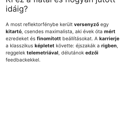
idáig?
A most reflektorfénybe került
versenyző
egy
kitartó
, csendes maximalista, aki évek óta
mért
ezredeket és
finomított
beállításokat. A
karrierje
a klasszikus
képletet
követte: éjszakák a
rigben
,
reggelek
telemetriával
, délutánok
edzői
feedbackekkel.