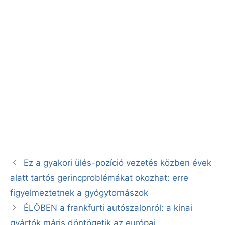
Ez a gyakori ülés-pozíció vezetés közben évek
alatt tartós gerincproblémákat okozhat: erre
figyelmeztetnek a gyógytornászok
ÉLŐBEN a frankfurti autószalonról: a kínai
gyártók máris döntögetik az európai