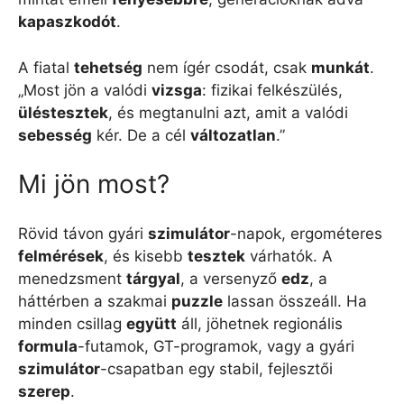
kapaszkodót
.
A fiatal
tehetség
nem ígér csodát, csak
munkát
.
„Most jön a valódi
vizsga
: fizikai felkészülés,
üléstesztek
, és megtanulni azt, amit a valódi
sebesség
kér. De a cél
változatlan
.”
Mi jön most?
Rövid távon gyári
szimulátor
-napok, ergométeres
felmérések
, és kisebb
tesztek
várhatók. A
menedzsment
tárgyal
, a versenyző
edz
, a
háttérben a szakmai
puzzle
lassan összeáll. Ha
minden csillag
együtt
áll, jöhetnek regionális
formula
-futamok, GT-programok, vagy a gyári
szimulátor
-csapatban egy stabil, fejlesztői
szerep
.