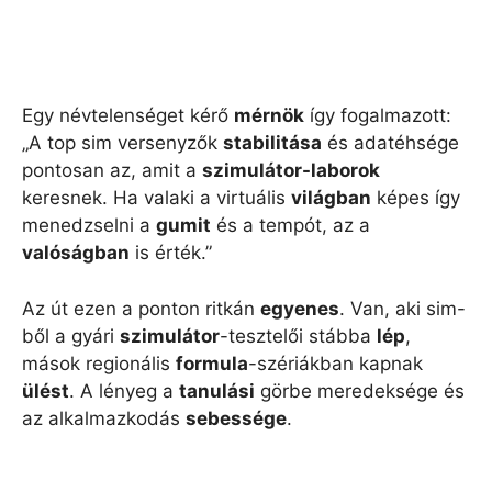
Egy névtelenséget kérő
mérnök
így fogalmazott:
„A top sim versenyzők
stabilitása
és adatéhsége
pontosan az, amit a
szimulátor-laborok
keresnek. Ha valaki a virtuális
világban
képes így
menedzselni a
gumit
és a tempót, az a
valóságban
is érték.”
Az út ezen a ponton ritkán
egyenes
. Van, aki sim-
ből a gyári
szimulátor
-tesztelői stábba
lép
,
mások regionális
formula
-szériákban kapnak
ülést
. A lényeg a
tanulási
görbe meredeksége és
az alkalmazkodás
sebessége
.