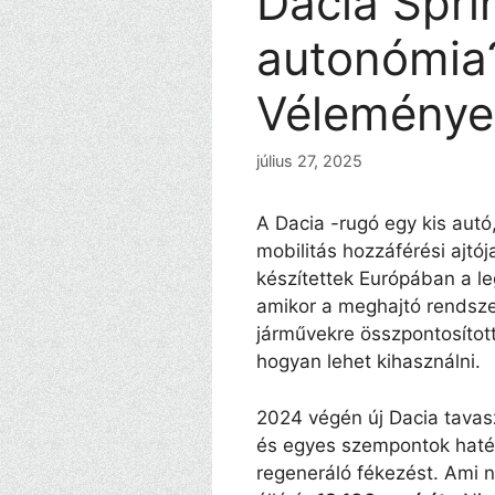
Dacia Spri
autonómia
Véleménye
július 27, 2025
A Dacia -rugó egy kis autó
mobilitás hozzáférési ajtó
készítettek Európában a le
amikor a meghajtó rendszer
járművekre összpontosítot
hogyan lehet kihasználni.
2024 végén új Dacia tavasz
és egyes szempontok haték
regeneráló fékezést. Ami n