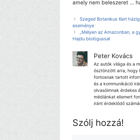
amely nem beleszeret … h
Szeged Botanikus Kert házi
eseménye
„Mélyen az Amazonban, a gye
Hajdu biológussal
Peter Kovács
Az autók világa és a 
ösztönzött arra, hogy 
fontosnak tartott info
és a kommunikáció irá
olvasóimnak érdekes é
médiánkat elismert fo
iránt érdeklődő számá
Szólj hozzá!
Hozzászólás