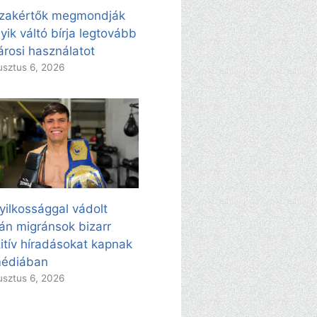
zakértők megmondják
yik váltó bírja legtovább
árosi használatot
sztus 6, 2026
yilkossággal vádolt
án migránsok bizarr
itív híradásokat kapnak
médiában
sztus 6, 2026