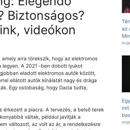
ng: Elegendő
? Biztonságos?
Tén
ink, videókon
az 
Min
augu
, amely arra törekszik, hogy az elektromos
ja legyen. A 2021 -ben dobott lyukot
gjobban eladott elektromos autók között,
rel ellátott autók kínálatát nagy és drága
ták. Egy ostobaság, hogy Dacia tudta,
Egy
mit
 érkezett a piacra. A tervezés, a belső terek
bes
onyabbá váltak, például javítják a
augu
em változott, az volt az ár, a rendelkezésre