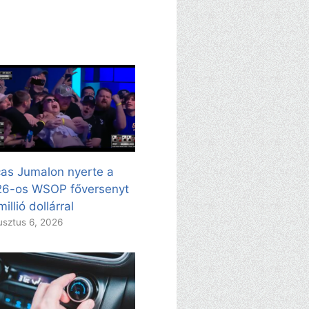
as Jumalon nyerte a
26-os WSOP főversenyt
millió dollárral
sztus 6, 2026