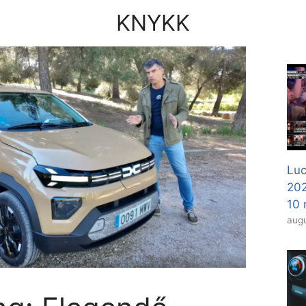
KNYKK
Luc
20
10 
augu