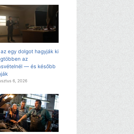
 az egy dolgot hagyják ki
egtöbben az
svételnél — és később
ják
sztus 6, 2026