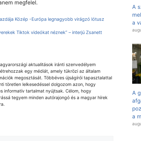
anem megfelel.
A s
mel
gazdája Közép -Európa legnagyobb virágzó lótusz
a v
augu
rekek Tiktok videókat néznek” – interjú Zsanett
magyarországi aktualitások iránti szenvedélyem
létrehozzak egy médiát, amely tükrözi az általam
rmációk megosztását. Többéves újságírói tapasztalattal
nti töretlen lelkesedéssel dolgozom azon, hogy
s informatív tartalmat nyújtsak. Célom, hogy
A g
rrássá tegyem minden autórajongó és a magyar hírek
afg
ra.
poz
a 
augu