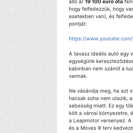
álló ár
19 100 euró óta
Nin
hogy felfedezzük, hogy van
esetekben van), és felfede
pontját:
https://www.youtube.com
A tavasz ideális autó egy 
egységünk kereszteződése 
kabinban nem számít a luxu
vannak.
Ne vásárolja meg, ha azt vá
hacsak soha nem utazik, a
sebesség miatt. Ez egy tö
költ a városi környezetre,
a Leapmotor versenyez. A 
és a Moves III terv kedve