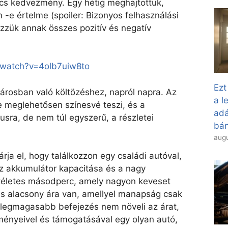
cs kedvezmény. Egy hétig meghajtottuk,
 -e értelme (spoiler: Bizonyos felhasználási
zzük annak összes pozitív és negatív
/watch?v=4olb7uiw8to
Ezt
városban való költözéshez, napról napra. Az
a l
meglehetősen színesvé teszi, és a
adá
sra, de nem túl egyszerű, a részletei
bán
augu
rja el, hogy találkozzon egy családi autóval,
z akkumulátor kapacitása és a nagy
kéletes másodperc, amely nagyon keveset
 és alacsony ára van, amellyel manapság csak
legmagasabb befejezés nem növeli az árat,
zményeivel és támogatásával egy olyan autó,