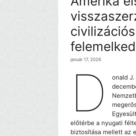
Amerika el
visszaszer
civilizáci
felemelke
január 17, 2026
D
onald J.
december
Nemzetb
megerősí
Egyesül
előtérbe a nyugati fél
biztosítása mellett az 