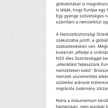
globalistákat is megcéloz
is látják, hogy Európa egy
Egy gyenge szövetséges n
számítani a nemzetközi ü
A Nemzetbiztonsági Stratég
zsákutcába jutott, a globá
szabadesésben van. Mégis
kudarcát „elfedje a civilizá
NSS éles őszinteséggel be
„ellenállást fejlesszünk Eu
nemzeteken belül”. Brüssze
nemzeti szuverenitás aláás
születési arányok kráterezé
migrációs zsákmány zűrzava
Noha a dokumentum kerüli 
hamarosan „nem európai tö