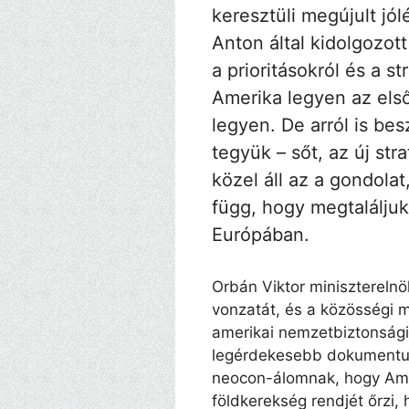
keresztüli megújult jól
Anton által kidolgozot
a prioritásokról és a s
Amerika legyen az els
legyen. De arról is be
tegyük – sőt, az új s
közel áll az a gondolat
függ, hogy megtaláljuk
Európában.
Orbán Viktor minisztereln
vonzatát, és a közösségi 
amerikai nemzetbiztonsági 
legérdekesebb dokumentum
neocon-álomnak, hogy Ameri
földkerekség rendjét őrzi,