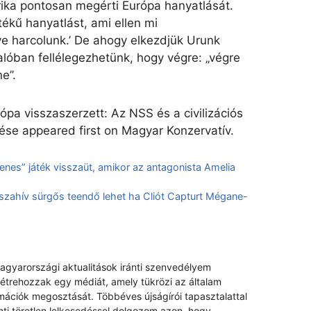
ka pontosan megérti Európa hanyatlását.
ptékű hanyatlást, ami ellen mi
e harcolunk.’ De ahogy elkezdjük Urunk
alóban fellélegezhetünk, hogy végre: „végre
e”.
ópa visszaszerzett: Az NSS és a civilizációs
se appeared first on Magyar Konzervatív.
enes” játék visszaüt, amikor az antagonista Amelia
sszahív sürgős teendő lehet ha Cliót Capturt Mégane-
magyarországi aktualitások iránti szenvedélyem
létrehozzak egy médiát, amely tükrözi az általam
rmációk megosztását. Többéves újságírói tapasztalattal
nti töretlen lelkesedéssel dolgozom azon, hogy