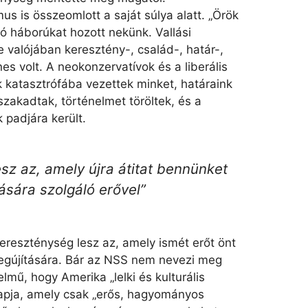
us is összeomlott a saját súlya alatt. „Örök
tó háborúkat hozott nekünk. Vallási
 valójában keresztény-, család-, határ-,
nes volt. A neokonzervatívok és a liberális
 katasztrófába vezettek minket, határaink
szakadtak, történelmet töröltek, és a
k padjára került.
sz az, amely újra átitat bennünket
tására szolgáló erővel”
ereszténység lesz az, amely ismét erőt önt
megújítására. Bár az NSS nem nevezi meg
elmű, hogy Amerika „lelki és kulturális
apja, amely csak „erős, hagyományos