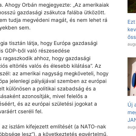
za. Ahogy Orbán megjegyezte: „Az amerikaiak
 hosszú gazdasági zsákutca falába ütközött.
em tudja megvédeni magát, és nem lehet rá
Ezt
gyekben sem.
kev
őss
ia tisztán látja, hogy Európa gazdasági
augu
lis GDP-ből való részesedése
 ragaszkodik ahhoz, hogy gazdasági
ciós eltörlés valós és élesebb kilátása”. Az
szél: az amerikai nagyság megköveteli, hogy
rópa jelenlegi pályájával szemben az európai
lt különösen a politikai szabadság és a
ásaként azonosítják, mivel felelős a
séért, és az európai születési jogokat a
Új 
ráért cseréli fel.
meg
JAN
az iszlám kifejezett említését (a NATO-nak
augu
bbsége lesz”), a következtetés egyértelmű,