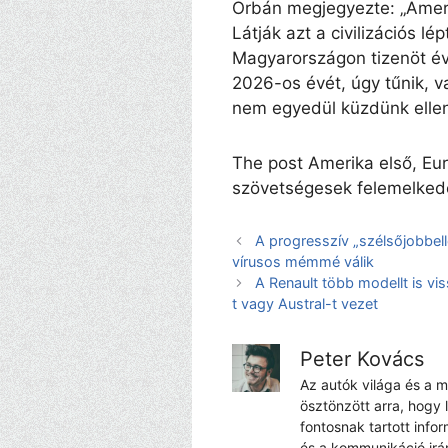
Orbán megjegyezte: „Ameri
Látják azt a civilizációs lé
Magyarországon tizenöt év
2026-os évét, úgy tűnik, v
nem egyedül küzdünk ellen
The post Amerika első, Eur
szövetségesek felemelkedé
A progresszív „szélsőjobbell
vírusos mémmé válik
A Renault több modellt is vi
t vagy Austral-t vezet
Peter Kovács
Az autók világa és a 
ösztönzött arra, hogy 
fontosnak tartott info
és a kommunikáció irá