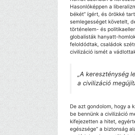
Hasonlóképpen a liberalizm
békét” ígért, és örökké tar
semlegességet követelt, de
történelem- és politikaelle
globalisták hanyatt-homlok
feloldódtak, családok szét
civilizáció ismét a vádlotta
„A kereszténység le
a civilizáció megújí
De azt gondolom, hogy a k
be bennünk a civilizáció 
kifejezetten a hitet, egyért
egészsége” a biztonság al