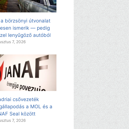
 a börzsönyi útvonalat
esen ismerik — pedig
zel lenyűgöző autóból
sztus 7, 2026
adriai csővezeték
állapodás a MOL és a
AF Seal között
sztus 7, 2026