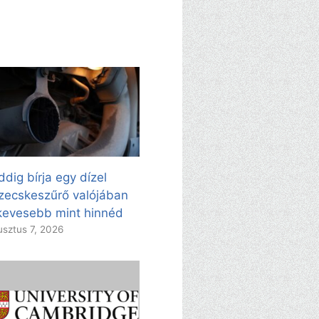
dig bírja egy dízel
zecskeszűrő valójában
evesebb mint hinnéd
sztus 7, 2026