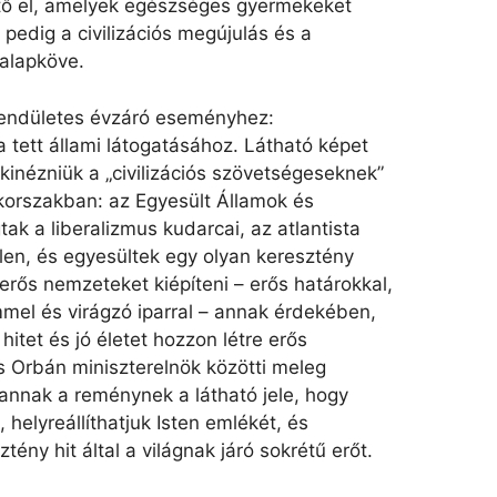
tő el, amelyek egészséges gyermekeket
 pedig a civilizációs megújulás és a
 alapköve.
lendületes évzáró eseményhez:
tett állami látogatásához. Látható képet
 kinézniük a „civilizációs szövetségeseknek”
 korszakban: az Egyesült Államok és
ak a liberalizmus kudarcai, az atlantista
len, és egyesültek egy olyan keresztény
 erős nemzeteket kiépíteni – erős határokkal,
mel és virágzó iparral – annak érdekében,
hitet és jó életet hozzon létre erős
s Orbán miniszterelnök közötti meleg
nnak a reménynek a látható jele, hogy
 helyreállíthatjuk Isten emlékét, és
tény hit által a világnak járó sokrétű erőt.