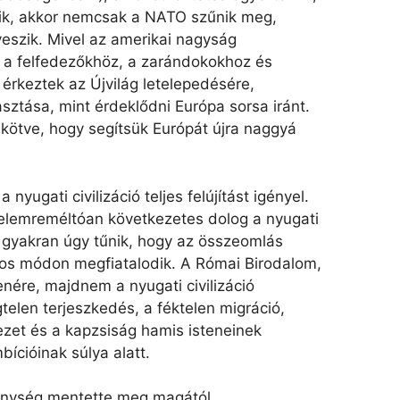
ik, akkor nemcsak a NATO szűnik meg,
eszik. Mivel az amerikai nagyság
k a felfedezőkhöz, a zarándokokhoz és
 érkeztek az Újvilág letelepedésére,
ztása, mint érdeklődni Európa sorsa iránt.
kötve, hogy segítsük Európát újra naggyá
nyugati civilizáció teljes felújítást igényel.
yelemreméltóan következetes dolog a nyugati
n gyakran úgy tűnik, hogy az összeomlás
atos módon megfiatalodik. A Római Birodalom,
nére, majdnem a nyugati civilizáció
elen terjeszkedés, a féktelen migráció,
ezet és a kapzsiság hamis isteneinek
ícióinak súlya alatt.
nység mentette meg magától.