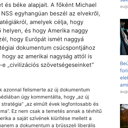
ét és béke alapjait. A főként Michael
augu
t NSS egyhangúan beszél az elvekről,
tratégiákról, amelyek célja, hogy
ő helyen, és hogy Amerika naggy
szél, hogy Európát ismét naggyá
tratégiai dokumentum csúcspontjához
, hogy az amerikai nagyság attól is
Beü
-e „civilizációs szövetségeseinket”
for
el
ami
ök azonnal felismerte az új dokumentum
augu
médiában úgy kommentálta, hogy „az új
stratégia” „az elmúlt évek legfontosabb és
a”. Ez nem csak a temetés annak a tévhitű
ka a saját szívének kiürítése mellett a
 hanem a dokumentum a brüsszeli liberális