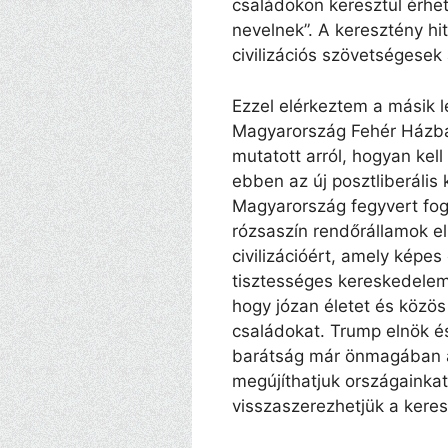
családokon keresztül érhe
nevelnek”. A keresztény hit
civilizációs szövetségesek
Ezzel elérkeztem a másik 
Magyarország Fehér Házba 
mutatott arról, hogyan kell
ebben az új posztliberális
Magyarország fegyvert fogt
rózsaszín rendőrállamok el
civilizációért, amely képes
tisztességes kereskedelem
hogy józan életet és közös 
családokat. Trump elnök é
barátság már önmagában a
megújíthatjuk országainkat,
visszaszerezhetjük a keresz