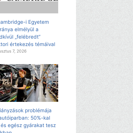
ambridge-i Egyetem
ránya elmélyül a
dkívül „felébredt”
tori értekezés témáival
sztus 7, 2026
iányzások problémája
autóiparban: 50%-kal
 és egész gyárakat tesz
kkban