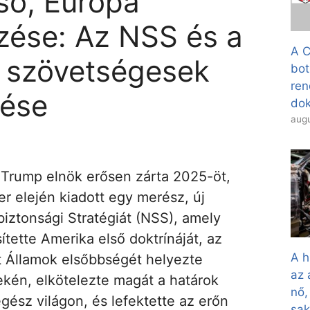
ső, Európa
zése: Az NSS és a
A C
ós szövetségesek
bot
ren
dése
dok
augu
 Trump elnök erősen zárta 2025-öt,
 elején kiadott egy merész, új
iztonsági Stratégiát (NSS), amely
tette Amerika első doktrínáját, az
A h
t Államok elsőbbségét helyezte
az 
tekén, elkötelezte magát a határok
nő,
egész világon, és lefektette az erőn
sa