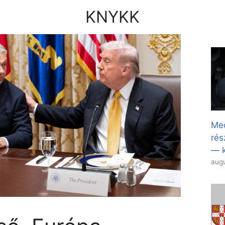
KNYKK
Med
rés
— k
augu