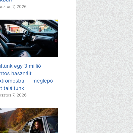
sztus 7, 2026
ltünk egy 3 millió
intos használt
ektromosba — meglepő
t találtunk
sztus 7, 2026