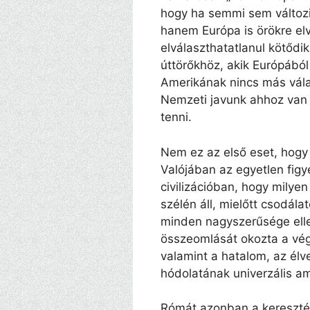
hogy ha semmi sem változ
hanem Európa is örökre elv
elválaszthatatlanul kötődi
úttörőkhöz, akik Európából
Amerikának nincs más válas
Nemzeti javunk ahhoz van 
tenni.
Nem ez az első eset, hogy a 
Valójában az egyetlen fig
civilizációban, hogy milye
szélén áll, mielőtt csodál
minden nagyszerűsége elle
összeomlását okozta a végt
valamint a hatalom, az élv
hódolatának univerzális amb
Rómát azonban a kereszté