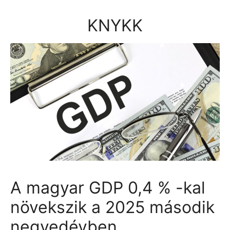
Kilépés
a
KNYKK
tartalomba
A magyar GDP 0,4 % -kal
növekszik a 2025 második
negyedévben