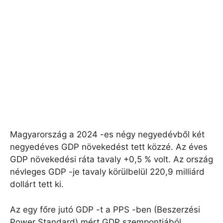
Magyarország a 2024 -es négy negyedévből két
negyedéves GDP növekedést tett közzé. Az éves
GDP növekedési ráta tavaly +0,5 % volt. Az ország
névleges GDP -je tavaly körülbelül 220,9 milliárd
dollárt tett ki.
Az egy főre jutó GDP -t a PPS -ben (Beszerzési
Power Standard) mért GDP szempontjából