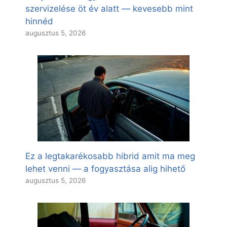
szervizelése öt év alatt — kevesebb mint
hinnéd
augusztus 5, 2026
Ez a legtakarékosabb hibrid amit ma meg
lehet venni — a fogyasztása alig hihető
augusztus 5, 2026