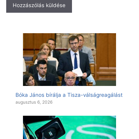
Bóka János bírálja a Tisza-válságreagálást
augusztus 6, 2026