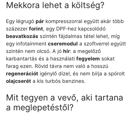
Mekkora lehet a költség?
Egy légrugó
pár
kompresszorral együtt akár több
százezer
forint
, egy DPF‑hez kapcsolódó
beavatkozás
szintén fájdalmas tétel lehet, míg
egy infotainment
cseremodul
a szoftverrel együtt
szintén nem olcsó. A jó
hír
: a megelőző
karbantartás és a használati
fegyelem
sokat
farag ezen. Rövid távra nem való a hosszú
regenerációt
igénylő dízel, és nem bírja a spórolt
olajcserét
a kis turbós benzines.
Mit tegyen a vevő, aki tartana
a meglepetéstől?