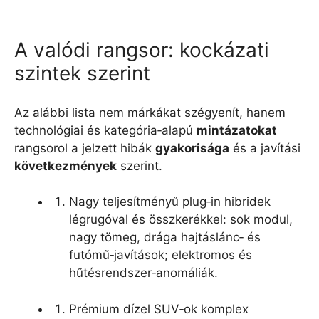
A valódi rangsor: kockázati
szintek szerint
Az alábbi lista nem márkákat szégyenít, hanem
technológiai és kategória‑alapú
mintázatokat
rangsorol a jelzett hibák
gyakorisága
és a javítási
következmények
szerint.
Nagy teljesítményű plug‑in hibridek
légrugóval és összkerékkel: sok modul,
nagy tömeg, drága hajtáslánc‑ és
futómű‑javítások; elektromos és
hűtésrendszer‑anomáliák.
Prémium dízel SUV‑ok komplex