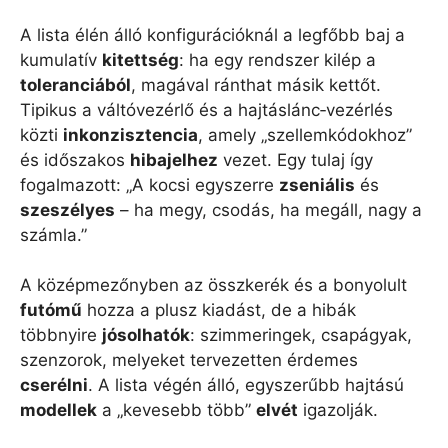
A lista élén álló konfigurációknál a legfőbb baj a
kumulatív
kitettség
: ha egy rendszer kilép a
toleranciából
, magával ránthat másik kettőt.
Tipikus a váltóvezérlő és a hajtáslánc‑vezérlés
közti
inkonzisztencia
, amely „szellemkódokhoz”
és időszakos
hibajelhez
vezet. Egy tulaj így
fogalmazott: „A kocsi egyszerre
zseniális
és
szeszélyes
– ha megy, csodás, ha megáll, nagy a
számla.”
A középmezőnyben az összkerék és a bonyolult
futómű
hozza a plusz kiadást, de a hibák
többnyire
jósolhatók
: szimmeringek, csapágyak,
szenzorok, melyeket tervezetten érdemes
cserélni
. A lista végén álló, egyszerűbb hajtású
modellek
a „kevesebb több”
elvét
igazolják.