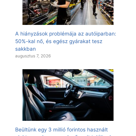
A hiányzások problémája az autóiparban:
50%-kal nő, és egész gyárakat tesz
sakkban
augusztus 7, 2026
Beültünk egy 3 millió forintos használt