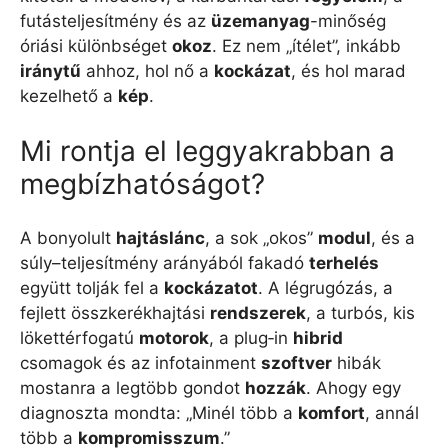
futásteljesítmény és az
üzemanyag
-minőség
óriási különbséget
okoz
. Ez nem „ítélet”, inkább
iránytű
ahhoz, hol nő a
kockázat
, és hol marad
kezelhető a
kép
.
Mi rontja el leggyakrabban a
megbízhatóságot?
A bonyolult
hajtáslánc
, a sok „okos”
modul
, és a
súly–teljesítmény arányából fakadó
terhelés
együtt tolják fel a
kockázatot
. A légrugózás, a
fejlett összkerékhajtási
rendszerek
, a turbós, kis
lökettérfogatú
motorok
, a plug‑in
hibrid
csomagok és az infotainment
szoftver
hibák
mostanra a legtöbb gondot
hozzák
. Ahogy egy
diagnoszta mondta: „Minél több a
komfort
, annál
több a
kompromisszum
.”