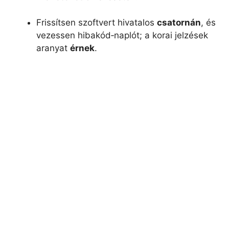
Frissítsen szoftvert hivatalos
csatornán
, és
vezessen hibakód‑naplót; a korai jelzések
aranyat
érnek
.