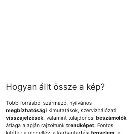
Hogyan állt össze a kép?
Több forrásból származó, nyilvános
megbízhatósági
kimutatások, szervizhálózati
visszajelzések
, valamint tulajdonosi
beszámolók
átlaga alapján rajzoltunk
trendképet
. Fontos
kitétel: a modellév, a karbantartási
fegyelem
, a