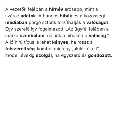
A vezetők fejében a
hírnév
erősebb, mint a
száraz
adatok
. A hangos
hibák
és a közösségi
médiában
pörgő sztorik torzíthatják a
valóságot
.
Egy szerelő így fogalmazott: „Az ügyfél fejében a
márka
szimbólum
, nálunk a hibakód a
valóság
.”
A jó hírű típus is lehet
kényes
, ha rossz a
felszereltség
-kombó, míg egy „alulértékelt”
modell évekig
szolgál
, ha egyszerű és
gondozott
.