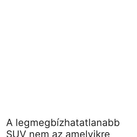
A legmegbízhatatlanabb
SUV nem az amelyikre