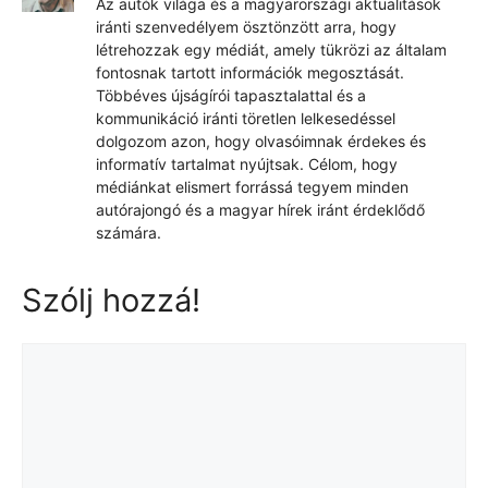
Az autók világa és a magyarországi aktualitások
iránti szenvedélyem ösztönzött arra, hogy
létrehozzak egy médiát, amely tükrözi az általam
fontosnak tartott információk megosztását.
Többéves újságírói tapasztalattal és a
kommunikáció iránti töretlen lelkesedéssel
dolgozom azon, hogy olvasóimnak érdekes és
informatív tartalmat nyújtsak. Célom, hogy
médiánkat elismert forrássá tegyem minden
autórajongó és a magyar hírek iránt érdeklődő
számára.
Szólj hozzá!
Hozzászólás