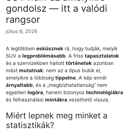
gondolsz — itt a valódi
rangsor
július 8, 2026
A legtöbben
esküsznek
rá, hogy tudják, melyik
SUV a
legproblémásabb
. A friss
tapasztalatok
és a szervizekben hallott
történetek
azonban
mást
mutatnak
: nem az a típus bukik el,
amelyikre a többség
tippelne
. A kép ennél
árnyaltabb
, és a „megbízhatatlanság” nem
egyetlen
logóra
, hanem bizonyos
technológiákra
és felhasználási
mintákra
vezethető vissza.
Miért lepnek meg minket a
statisztikák?