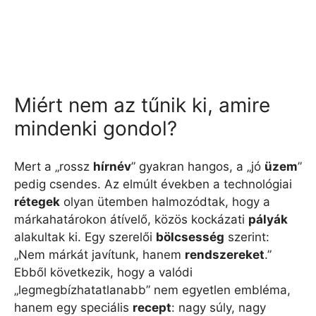
Miért nem az tűnik ki, amire
mindenki gondol?
Mert a „rossz
hírnév
” gyakran hangos, a „jó
üzem
”
pedig csendes. Az elmúlt években a technológiai
rétegek
olyan ütemben halmozódtak, hogy a
márkahatárokon átívelő, közös kockázati
pályák
alakultak ki. Egy szerelői
bölcsesség
szerint:
„Nem márkát javítunk, hanem
rendszereket
.”
Ebből következik, hogy a valódi
„legmegbízhatatlanabb” nem egyetlen embléma,
hanem egy speciális
recept
: nagy súly, nagy