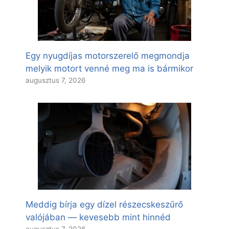
Egy nyugdíjas motorszerelő megmondja
melyik motort venné meg ma is bármikor
augusztus 7, 2026
Meddig bírja egy dízel részecskeszűrő
valójában — kevesebb mint hinnéd