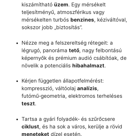
kiszámítható
üzem
. Egy mérsékelt
teljesítményű, atmoszférikus vagy
mérsékelten turbós
benzines
, kéziváltóval,
sokszor jobb „biztosítás”.
Nézze meg a felszereltség rétegeit: a
légrugó, panoráma
tető
, nagy felbontású
képernyők és prémium audió csábítóak, de
növelik a potenciális
hibahalmazt
.
Kérjen független állapotfelmérést:
kompresszió, váltóolaj
analízis
,
futómű‑geometria, elektromos terheléses
teszt
.
Tartsa a gyári folyadék‑ és szűrőcsere
ciklust
, és ha sok a város, kerülje a rövid
meneteket
dízel esetén.