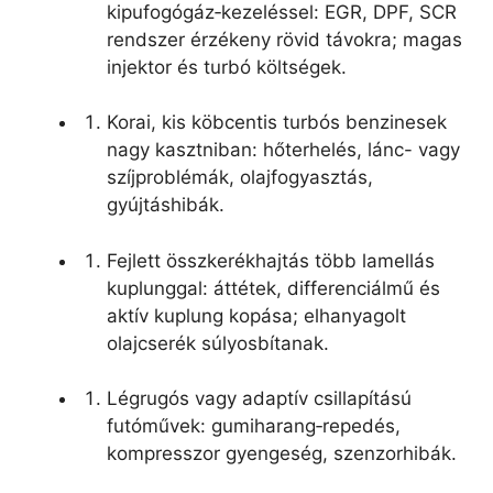
kipufogógáz‑kezeléssel: EGR, DPF, SCR
rendszer érzékeny rövid távokra; magas
injektor és turbó költségek.
Korai, kis köbcentis turbós benzinesek
nagy kasztniban: hőterhelés, lánc- vagy
szíjproblémák, olajfogyasztás,
gyújtáshibák.
Fejlett összkerékhajtás több lamellás
kuplunggal: áttétek, differenciálmű és
aktív kuplung kopása; elhanyagolt
olajcserék súlyosbítanak.
Légrugós vagy adaptív csillapítású
futóművek: gumiharang‑repedés,
kompresszor gyengeség, szenzorhibák.