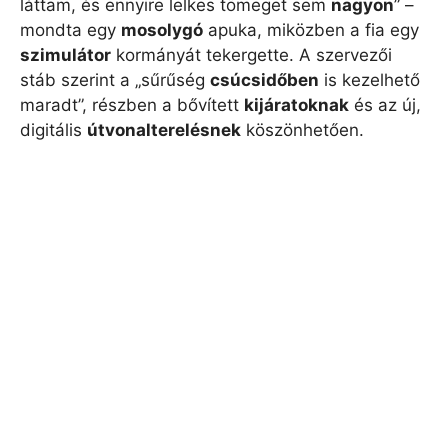
láttam, és ennyire lelkes tömeget sem
nagyon
” –
mondta egy
mosolygó
apuka, miközben a fia egy
szimulátor
kormányát tekergette. A szervezői
stáb szerint a „sűrűség
csúcsidőben
is kezelhető
maradt”, részben a bővített
kijáratoknak
és az új,
digitális
útvonalterelésnek
köszönhetően.