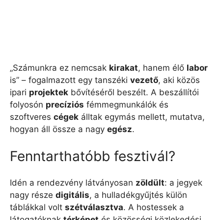
„Számunkra ez nemcsak
kirakat
, hanem élő
labor
is” – fogalmazott egy tanszéki
vezető
, aki közös
ipari
projektek
bővítéséről beszélt. A beszállítói
folyosón
precíziós
fémmegmunkálók és
szoftveres
cégek
álltak egymás mellett, mutatva,
hogyan áll össze a nagy
egész
.
Fenntarthatóbb fesztivál?
Idén a rendezvény látványosan
zöldült
: a jegyek
nagy része
digitális
, a hulladékgyűjtés külön
táblákkal volt
szétválasztva
. A hostessek a
látogatóknak
térképet
és közösségi közlekedési