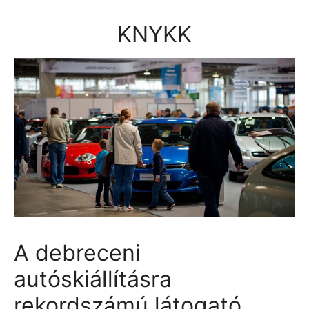
Kilépés
a
KNYKK
tartalomba
A debreceni
autóskiállításra
rekordszámú látogató