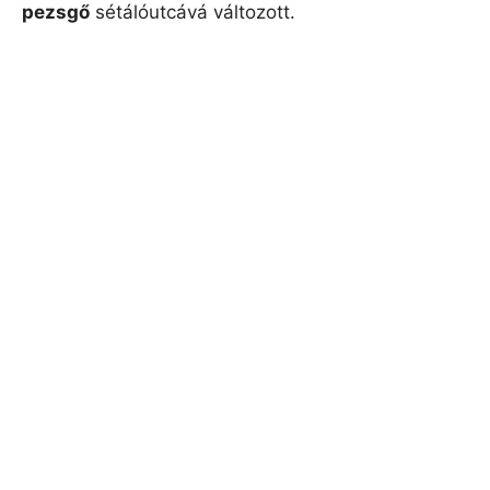
pezsgő
sétálóutcává változott.