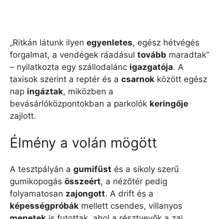
„Ritkán látunk ilyen
egyenletes
, egész hétvégés
forgalmat, a vendégek ráadásul
tovább
maradtak”
– nyilatkozta egy szállodalánc
igazgatója
. A
taxisok szerint a reptér és a
csarnok
között egész
nap
ingáztak
, miközben a
bevásárlóközpontokban a parkolók
keringője
zajlott.
Élmény a volán mögött
A tesztpályán a
gumifüst
és a sikoly szerű
gumikopogás
összeért
, a nézőtér pedig
folyamatosan
zajongott
. A drift és a
képességpróbák
mellett csendes, villanyos
menetek
is futottak, ahol a résztvevők a zaj