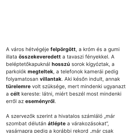
A város hétvégéje
felpörgött
, a króm és a gumi
illata
összekeveredett
a tavaszi fényekkel. A
beléptetőkapuknál
hosszú
sorok kígyóztak, a
parkolók
megteltek
, a telefonok kamerái pedig
folyamatosan
villantak
. Aki későn indult, annak
türelemre
volt szüksége, mert mindenki ugyanazt
a
célt
kereste: látni, miért beszél most mindenki
erről az
eseményről
.
A szervezők szerint a hivatalos számláló „már
szombat délután
átlépte
a várakozásokat”,
vasárnapra pedig a korábbi rekord „már csak