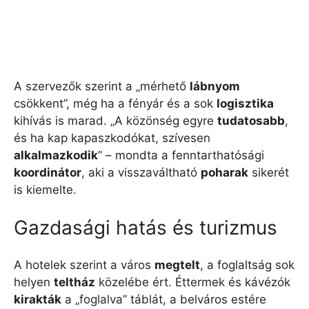
A szervezők szerint a „mérhető
lábnyom
csökkent”, még ha a fényár és a sok
logisztika
kihívás is marad. „A közönség egyre
tudatosabb
,
és ha kap kapaszkodókat, szívesen
alkalmazkodik
” – mondta a fenntarthatósági
koordinátor
, aki a visszaváltható
poharak
sikerét
is kiemelte.
Gazdasági hatás és turizmus
A hotelek szerint a város
megtelt
, a foglaltság sok
helyen
teltház
közelébe ért. Éttermek és kávézók
kirakták
a „foglalva” táblát, a belváros estére