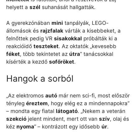
helyett a
szél
suhanását hallgatták.
A gyerekzónában
mini
tanpályák, LEGO-
állomások és
rajzfalak
várták a kisebbeket, a
felnőttek pedig VR
sisakokkal
próbálták ki a
reakcióidő
teszteket
. Az oktatók „kevesebb
féket
, több tekintetet az
útra
” tanácsokkal
kísérték a kezdő
sofőröket
.
Hangok a sorból
„Az elektromos
autó
már nem sci-fi, most először
tényleg
éreztem
, hogy elég ez a mindennapokra”
– mondta egy fiatal
látogató
. „Nekem a veterán
szekció
jelent mindent, mert ott van
szív
, olaj és
kéz
nyoma
” – kontrázott egy idősebb
úr
.