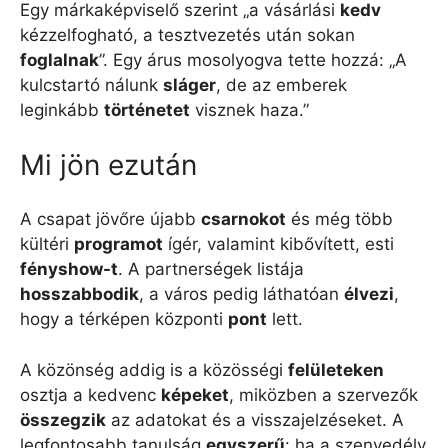
Egy márkaképviselő szerint „a vásárlási
kedv
kézzelfogható, a tesztvezetés után sokan
foglalnak
”. Egy árus mosolyogva tette hozzá: „A
kulcstartó nálunk
sláger
, de az emberek
leginkább
történetet
visznek haza.”
Mi jön ezután
A csapat jövőre újabb
csarnokot
és még több
kültéri
programot
ígér, valamint kibővített, esti
fényshow-t
. A partnerségek listája
hosszabbodik
, a város pedig láthatóan
élvezi
,
hogy a térképen központi
pont
lett.
A közönség addig is a közösségi
felületeken
osztja a kedvenc
képeket
, miközben a szervezők
összegzik
az adatokat és a visszajelzéseket. A
legfontosabb tanulság
egyszerű
: ha a szenvedély