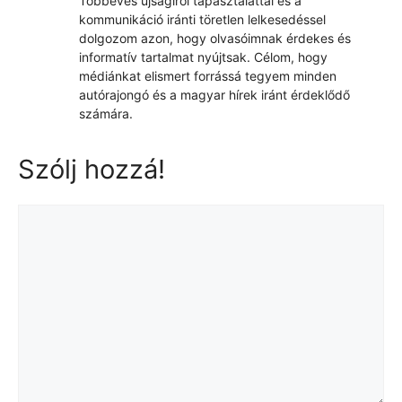
Többéves újságírói tapasztalattal és a
kommunikáció iránti töretlen lelkesedéssel
dolgozom azon, hogy olvasóimnak érdekes és
informatív tartalmat nyújtsak. Célom, hogy
médiánkat elismert forrássá tegyem minden
autórajongó és a magyar hírek iránt érdeklődő
számára.
Szólj hozzá!
Hozzászólás