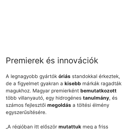
Premierek és innovációk
A legnagyobb gyártók
óriás
standokkal érkeztek,
de a figyelmet gyakran a
kisebb
márkák ragadták
magukhoz. Magyar premierként
bemutatkozott
több villanyautó, egy hidrogénes
tanulmány
, és
számos fejlesztői
megoldás
a töltési élmény
egyszerűsítésére.
„A régióban itt először
mutattuk
meg a friss