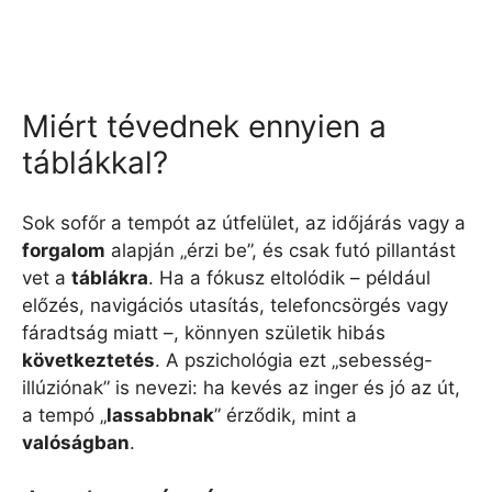
Miért tévednek ennyien a
táblákkal?
Sok sofőr a tempót az útfelület, az időjárás vagy a
forgalom
alapján „érzi be”, és csak futó pillantást
vet a
táblákra
. Ha a fókusz eltolódik – például
előzés, navigációs utasítás, telefoncsörgés vagy
fáradtság miatt –, könnyen születik hibás
következtetés
. A pszichológia ezt „sebesség-
illúziónak” is nevezi: ha kevés az inger és jó az út,
a tempó „
lassabbnak
” érződik, mint a
valóságban
.