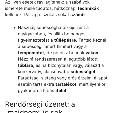
Az ilyen esetek rávilágítanak: a szabályok
ismerete mellé tudatos, hétköznapi
technikák
kellenek. Pár apró szokás sokat
számít
:
Használj sebességhatár-kijelzést a
navigációban, és állíts be hangos
figyelmeztetést a
túllépésre
. Tartsd kéznél
a sebességlimitert (limiter) vagy a
tempomatot
, de ne bízz bennük
vakon
.
Nézz rá rendszeresen a legutóbb látott
táblára
, és ha bizonytalan vagy, válaszd a
konzervatív, alacsonyabb
sebességet
.
Fáradtság, sietség vagy erős érzelmi állapot
esetén tarts extra
tartalékot
, mert ilyenkor
gyakoribb a hibás
ítélet
.
Rendőrségi üzenet: a
„majdnem” is sok