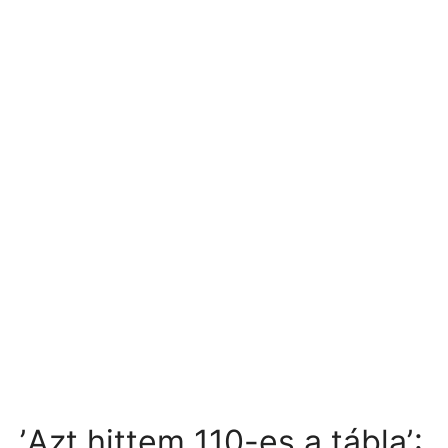
ʼAzt hittem 110-es a táblaʼ: