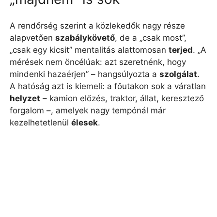
A rendőrség szerint a közlekedők nagy része
alapvetően
szabálykövető
, de a „csak most”,
„csak egy kicsit” mentalitás alattomosan
terjed
. „A
mérések nem öncélúak: azt szeretnénk, hogy
mindenki hazaérjen” – hangsúlyozta a
szolgálat
.
A hatóság azt is kiemeli: a főutakon sok a váratlan
helyzet
– kamion előzés, traktor, állat, keresztező
forgalom –, amelyek nagy tempónál már
kezelhetetlenül
élesek
.