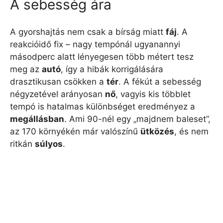
A sebesség ára
A gyorshajtás nem csak a bírság miatt
fáj
. A
reakcióidő fix – nagy tempónál ugyanannyi
másodperc alatt lényegesen több métert tesz
meg az
autó
, így a hibák korrigálására
drasztikusan csökken a
tér
. A fékút a sebesség
négyzetével arányosan
nő
, vagyis kis többlet
tempó is hatalmas különbséget eredményez a
megállásban
. Ami 90-nél egy „majdnem baleset”,
az 170 környékén már valószínű
ütközés
, és nem
ritkán
súlyos
.