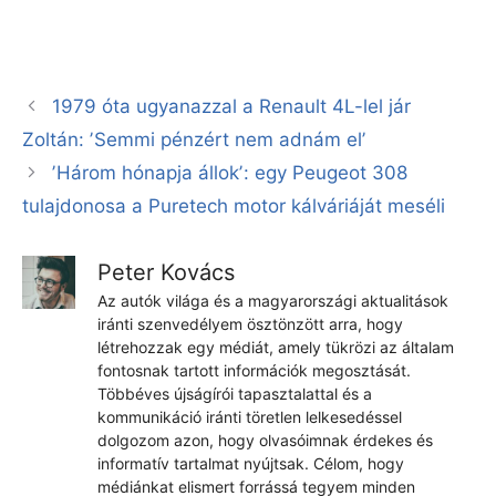
1979 óta ugyanazzal a Renault 4L-lel jár
Zoltán: ʼSemmi pénzért nem adnám elʼ
ʼHárom hónapja állokʼ: egy Peugeot 308
tulajdonosa a Puretech motor kálváriáját meséli
Peter Kovács
Az autók világa és a magyarországi aktualitások
iránti szenvedélyem ösztönzött arra, hogy
létrehozzak egy médiát, amely tükrözi az általam
fontosnak tartott információk megosztását.
Többéves újságírói tapasztalattal és a
kommunikáció iránti töretlen lelkesedéssel
dolgozom azon, hogy olvasóimnak érdekes és
informatív tartalmat nyújtsak. Célom, hogy
médiánkat elismert forrássá tegyem minden