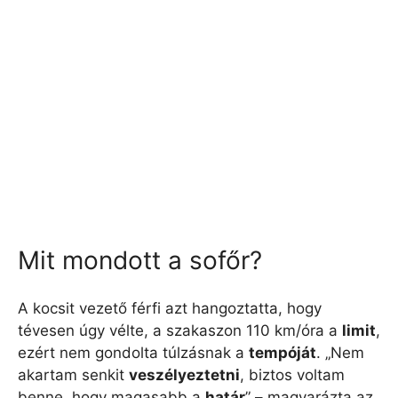
Mit mondott a sofőr?
A kocsit vezető férfi azt hangoztatta, hogy
tévesen úgy vélte, a szakaszon 110 km/óra a
limit
,
ezért nem gondolta túlzásnak a
tempóját
. „Nem
akartam senkit
veszélyeztetni
, biztos voltam
benne, hogy magasabb a
határ
” – magyarázta az