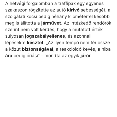
A hétvégi forgalomban a traffipax egy egyenes
szakaszon rögzítette az autó
kirívó
sebességét, a
szolgálati kocsi pedig néhány kilométerrel később
meg is állította a
járművet
. Az intézkedő rendőrök
szerint nem volt kérdés, hogy a mutatott érték
súlyosan
jogszabályellenes
, és azonnali
lépésekre
késztet
. „Az ilyen tempó nem fér össze
a közút
biztonságával
, a reakcióidő kevés, a hiba
ára
pedig óriási” – mondta az egyik
járőr
.