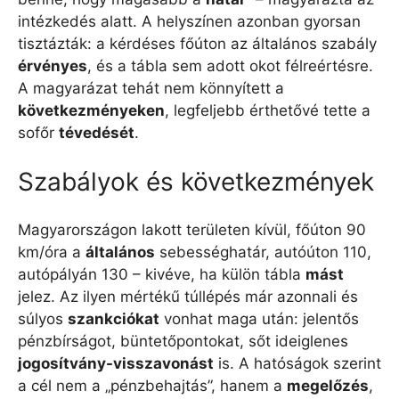
intézkedés alatt. A helyszínen azonban gyorsan
tisztázták: a kérdéses főúton az általános szabály
érvényes
, és a tábla sem adott okot félreértésre.
A magyarázat tehát nem könnyített a
következményeken
, legfeljebb érthetővé tette a
sofőr
tévedését
.
Szabályok és következmények
Magyarországon lakott területen kívül, főúton 90
km/óra a
általános
sebességhatár, autóúton 110,
autópályán 130 – kivéve, ha külön tábla
mást
jelez. Az ilyen mértékű túllépés már azonnali és
súlyos
szankciókat
vonhat maga után: jelentős
pénzbírságot, büntetőpontokat, sőt ideiglenes
jogosítvány-visszavonást
is. A hatóságok szerint
a cél nem a „pénzbehajtás”, hanem a
megelőzés
,