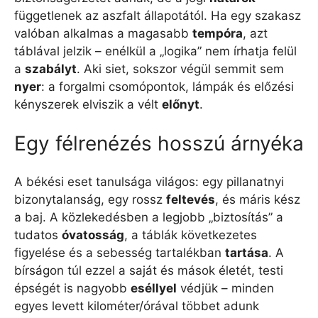
függetlenek az aszfalt állapotától. Ha egy szakasz
valóban alkalmas a magasabb
tempóra
, azt
táblával jelzik – enélkül a „logika” nem írhatja felül
a
szabályt
. Aki siet, sokszor végül semmit sem
nyer
: a forgalmi csomópontok, lámpák és előzési
kényszerek elviszik a vélt
előnyt
.
Egy félrenézés hosszú árnyéka
A békési eset tanulsága világos: egy pillanatnyi
bizonytalanság, egy rossz
feltevés
, és máris kész
a baj. A közlekedésben a legjobb „biztosítás” a
tudatos
óvatosság
, a táblák következetes
figyelése és a sebesség tartalékban
tartása
. A
bírságon túl ezzel a saját és mások életét, testi
épségét is nagyobb
eséllyel
védjük – minden
egyes levett kilométer/órával többet adunk