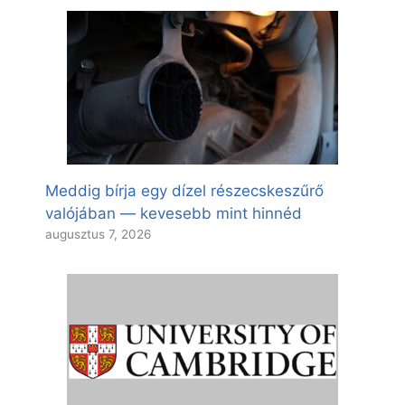
Meddig bírja egy dízel részecskeszűrő
valójában — kevesebb mint hinnéd
augusztus 7, 2026