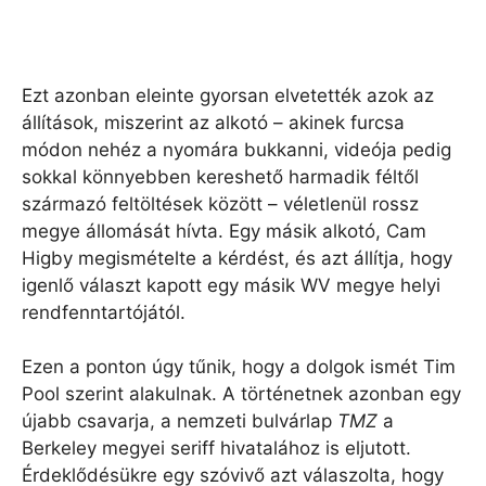
Ezt azonban eleinte gyorsan elvetették azok az
állítások, miszerint az alkotó – akinek furcsa
módon nehéz a nyomára bukkanni, videója pedig
sokkal könnyebben kereshető harmadik féltől
származó feltöltések között – véletlenül rossz
megye állomását hívta. Egy másik alkotó, Cam
Higby megismételte a kérdést, és azt állítja, hogy
igenlő választ kapott egy másik WV megye helyi
rendfenntartójától.
Ezen a ponton úgy tűnik, hogy a dolgok ismét Tim
Pool szerint alakulnak. A történetnek azonban egy
újabb csavarja, a nemzeti bulvárlap
TMZ
a
Berkeley megyei seriff hivatalához is eljutott.
Érdeklődésükre egy szóvivő azt válaszolta, hogy