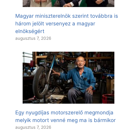
Magyar miniszterelnök szerint továbbra is
három jelölt versenyez a magyar
elnökségért
augusztus 7, 2026
Egy nyugdíjas motorszerelő megmondja
melyik motort venné meg ma is bármikor
augusztus 7, 2026