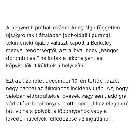
A negyedik próbálkozásra Andy Ngo független
újságíró (akit általában jobboldali figurának
tekintenek) újabb választ kapott a Berkeley
megyei rendőrségtől, azt állítva, hogy „hangos
dörömbölést” hallottak a lakóhelyen, és
képviselőket küldtek a helyszínre.
Ezt az üzenetet december 10-én tették közzé,
négy nappal az állítólagos incidens után. Az, hogy
valóban eldördültek-e lövések vagy sem, addigra
várhatóan bebizonyosodott, mert ehhez elegendő
lett volna a golyók, a lőpornyomok vagy a
lövedékhüvelyek felfedezése az ingatlanon.