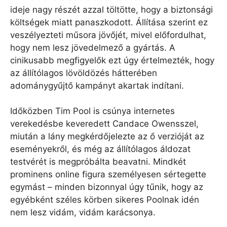
ideje nagy részét azzal töltötte, hogy a biztonsági
költségek miatt panaszkodott. Állítása szerint ez
veszélyezteti műsora jövőjét, mivel előfordulhat,
hogy nem lesz jövedelmező a gyártás. A
cinikusabb megfigyelők ezt úgy értelmezték, hogy
az állítólagos lövöldözés hátterében
adománygyűjtő kampányt akartak indítani.
Időközben Tim Pool is csúnya internetes
verekedésbe keveredett Candace Owensszel,
miután a lány megkérdőjelezte az ő verzióját az
eseményekről, és még az állítólagos áldozat
testvérét is megpróbálta beavatni. Mindkét
prominens online figura személyesen sértegette
egymást – minden bizonnyal úgy tűnik, hogy az
egyébként széles körben sikeres Poolnak idén
nem lesz vidám, vidám karácsonya.