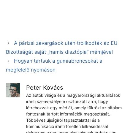
A párizsi zavargások után trollkodták az EU
Bizottságát saját „hamis disztópia” mémjével
Hogyan tartsuk a gumiabroncsokat a
megfelelő nyomáson
Peter Kovács
Az autók világa és a magyarországi aktualitások
iránti szenvedélyem ösztönzött arra, hogy
létrehozzak egy médiát, amely tükrözi az általam
fontosnak tartott információk megosztását.
Többéves újságírói tapasztalattal és a
kommunikáció iránti töretlen lelkesedéssel
dolgozom azon, hogy olvasóimnak érdekes és