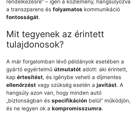
rendelkezésre” – ígéri a közlemény, hangsúlyozva
a transzparens és
folyamatos
kommunikáció
fontosságát
.
Mit tegyenek az érintett
tulajdonosok?
A már forgalomban lévő példányok esetében a
gyártó egyértelmű
útmutatót
adott: aki érintett,
kap
értesítést
, és igénybe veheti a díjmentes
ellenőrzést
vagy szükség esetén a
javítást
. A
hangsúly azon van, hogy minden autó
„biztonságban és
specifikáción
belül” működjön,
és ne legyen ok a
kompromisszumra
.