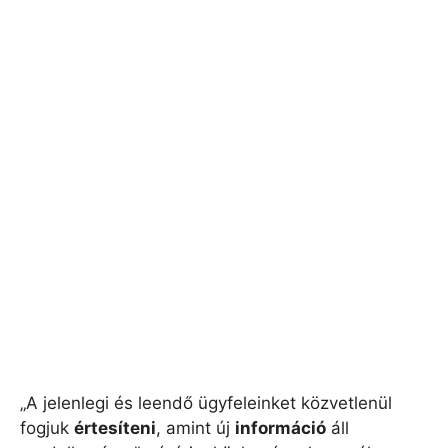
„A jelenlegi és leendő ügyfeleinket közvetlenül
fogjuk
értesíteni
, amint új
információ
áll