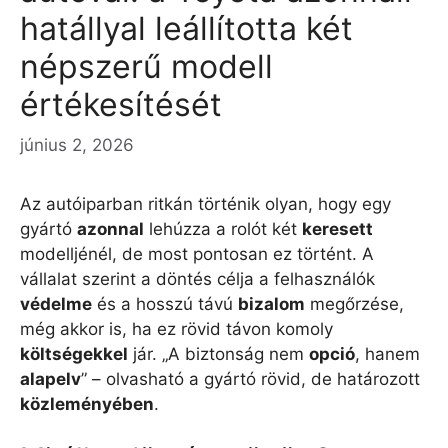
hatállyal leállította két
népszerű modell
értékesítését
június 2, 2026
Az autóiparban ritkán történik olyan, hogy egy
gyártó
azonnal
lehúzza a rolót két
keresett
modelljénél, de most pontosan ez történt. A
vállalat szerint a döntés célja a felhasználók
védelme
és a hosszú távú
bizalom
megőrzése,
még akkor is, ha ez rövid távon komoly
költségekkel
jár. „A biztonság nem
opció
, hanem
alapelv
” – olvasható a gyártó rövid, de határozott
közleményében
.