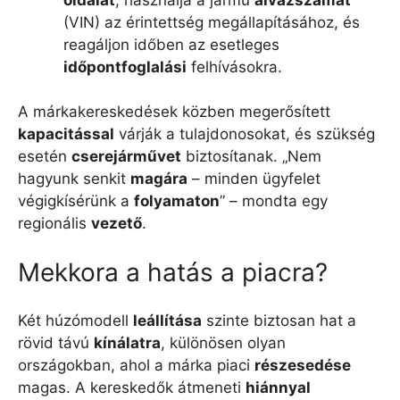
(VIN) az érintettség megállapításához, és
reagáljon időben az esetleges
időpontfoglalási
felhívásokra.
A márkakereskedések közben megerősített
kapacitással
várják a tulajdonosokat, és szükség
esetén
cserejárművet
biztosítanak. „Nem
hagyunk senkit
magára
– minden ügyfelet
végigkísérünk a
folyamaton
” – mondta egy
regionális
vezető
.
Mekkora a hatás a piacra?
Két húzómodell
leállítása
szinte biztosan hat a
rövid távú
kínálatra
, különösen olyan
országokban, ahol a márka piaci
részesedése
magas. A kereskedők átmeneti
hiánnyal