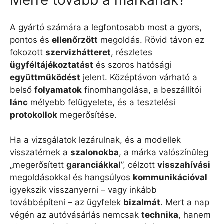
Merre tovább a márkának?
A gyártó számára a legfontosabb most a gyors,
pontos és
ellenőrzött
megoldás. Rövid távon ez
fokozott
szervizhátteret
, részletes
ügyféltájékoztatást
és szoros hatósági
együttműködést
jelent. Középtávon várható a
belső
folyamatok
finomhangolása, a beszállítói
lánc
mélyebb felügyelete, és a tesztelési
protokollok
megerősítése.
Ha a vizsgálatok lezárulnak, és a modellek
visszatérnek a
szalonokba
, a márka valószínűleg
„megerősített
garanciákkal
”, célzott
visszahívási
megoldásokkal és hangsúlyos
kommunikációval
igyekszik visszanyerni – vagy inkább
továbbépíteni – az ügyfelek
bizalmát
. Mert a nap
végén az autóvásárlás nemcsak
technika
, hanem