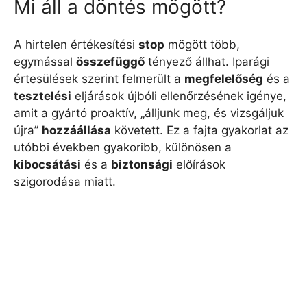
Mi áll a döntés mögött?
A hirtelen értékesítési
stop
mögött több,
egymással
összefüggő
tényező állhat. Iparági
értesülések szerint felmerült a
megfelelőség
és a
tesztelési
eljárások újbóli ellenőrzésének igénye,
amit a gyártó proaktív, „álljunk meg, és vizsgáljuk
újra”
hozzáállása
követett. Ez a fajta gyakorlat az
utóbbi években gyakoribb, különösen a
kibocsátási
és a
biztonsági
előírások
szigorodása miatt.