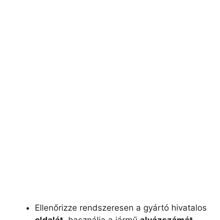
Ellenőrizze rendszeresen a gyártó hivatalos
oldalát
, használja a jármű
alvázszámát