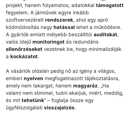
projekt, hanem folyamatos, adatokkal
támogatott
fegyelem. A járművek egyre inkább
szoftvervezérelt
rendszerek
, ahol egy apró
kódmódosítás nagy
hatással
lehet a működésre.
A gyártók emiatt mélyebb beszállítói
auditokat
,
valós idejű
monitoringot
és redundáns
ellenőrzéseket
vezetnek be, hogy minimalizálják
a
kockázatot
.
A vásárlók oldalán pedig nő az igény a világos,
emberi
nyelven
megfogalmazott tájékoztatásra,
amely nem takargat, hanem
magyaráz
. „Ha
valami nem stimmel, tudni akarjuk, miért, meddig,
és mit
tehetünk
” – foglalja össze egy
ügyfélszolgálati
visszajelzés
.