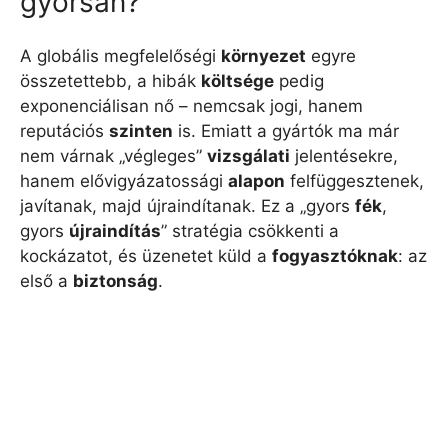
gyorsan?
A globális megfelelőségi
környezet
egyre
összetettebb, a hibák
költsége
pedig
exponenciálisan nő – nemcsak jogi, hanem
reputációs
szinten
is. Emiatt a gyártók ma már
nem várnak „végleges”
vizsgálati
jelentésekre,
hanem elővigyázatossági
alapon
felfüggesztenek,
javítanak, majd újraindítanak. Ez a „gyors
fék
,
gyors
újraindítás
” stratégia csökkenti a
kockázatot, és üzenetet küld a
fogyasztóknak
: az
első a
biztonság
.