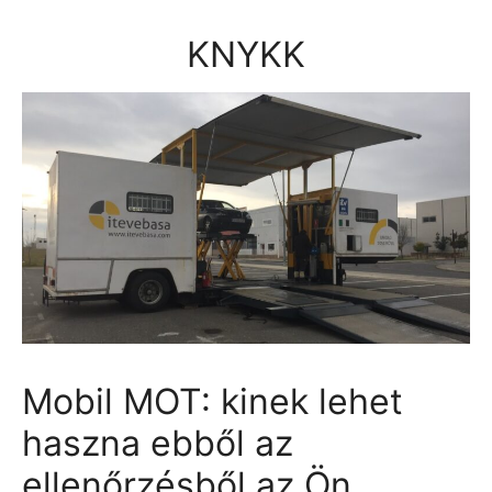
Kilépés
a
KNYKK
tartalomba
Mobil MOT: kinek lehet
haszna ebből az
ellenőrzésből az Ön