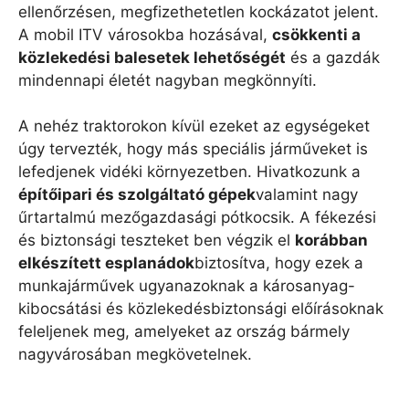
ellenőrzésen, megfizethetetlen kockázatot jelent.
A mobil ITV városokba hozásával,
csökkenti a
közlekedési balesetek lehetőségét
és a gazdák
mindennapi életét nagyban megkönnyíti.
A nehéz traktorokon kívül ezeket az egységeket
úgy tervezték, hogy más speciális járműveket is
lefedjenek vidéki környezetben. Hivatkozunk a
építőipari és szolgáltató gépek
valamint nagy
űrtartalmú mezőgazdasági pótkocsik. A fékezési
és biztonsági teszteket ben végzik el
korábban
elkészített esplanádok
biztosítva, hogy ezek a
munkajárművek ugyanazoknak a károsanyag-
kibocsátási és közlekedésbiztonsági előírásoknak
feleljenek meg, amelyeket az ország bármely
nagyvárosában megkövetelnek.