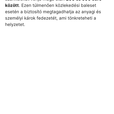
között
. Ezen túlmenően közlekedési baleset
esetén a biztosító megtagadhatja az anyagi és
személyi károk fedezetét, ami tönkreteheti a
helyzetet.