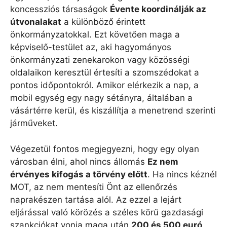
koncessziós társaságok
Évente koordinálják az
útvonalakat
a különböző érintett
önkormányzatokkal. Ezt követően maga a
képviselő-testület az, aki hagyományos
önkormányzati zenekarokon vagy közösségi
oldalaikon keresztül értesíti a szomszédokat a
pontos időpontokról. Amikor elérkezik a nap, a
mobil egység egy nagy sétányra, általában a
vásártérre kerül, és kiszállítja a menetrend szerinti
járműveket.
Végezetül fontos megjegyezni, hogy egy olyan
városban élni, ahol nincs állomás
Ez nem
érvényes kifogás a törvény előtt
. Ha nincs kéznél
MOT, az nem mentesíti Önt az ellenőrzés
naprakészen tartása alól. Az ezzel a lejárt
eljárással való körözés a széles körű gazdasági
szankciókat vonja maga után
200 és 500 euró