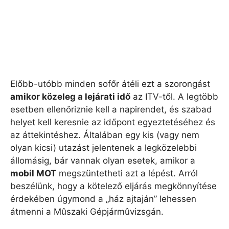
Előbb-utóbb minden sofőr átéli ezt a szorongást
amikor közeleg a lejárati idő
az ITV-től. A legtöbb
esetben ellenőriznie kell a napirendet, és szabad
helyet kell keresnie az időpont egyeztetéséhez és
az áttekintéshez. Általában egy kis (vagy nem
olyan kicsi) utazást jelentenek a legközelebbi
állomásig, bár vannak olyan esetek, amikor a
mobil MOT
megszüntetheti azt a lépést. Arról
beszélünk, hogy a kötelező eljárás megkönnyítése
érdekében úgymond a „ház ajtaján” lehessen
átmenni a Mûszaki Gépjármûvizsgán.