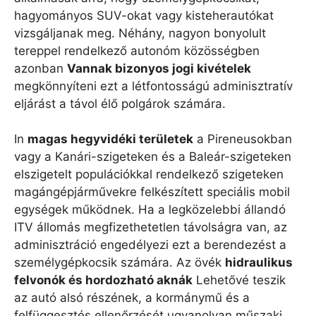
hagyományos SUV-okat vagy kisteherautókat
vizsgáljanak meg. Néhány, nagyon bonyolult
tereppel rendelkező autonóm közösségben
azonban
Vannak bizonyos jogi kivételek
megkönnyíteni ezt a létfontosságú adminisztratív
eljárást a távol élő polgárok számára.
In
magas hegyvidéki területek
a Pireneusokban
vagy a Kanári-szigeteken és a Baleár-szigeteken
elszigetelt populációkkal rendelkező szigeteken
magángépjárművekre felkészített speciális mobil
egységek működnek. Ha a legközelebbi állandó
ITV állomás megfizethetetlen távolságra van, az
adminisztráció engedélyezi ezt a berendezést a
személygépkocsik számára. Az övék
hidraulikus
felvonók és hordozható aknák
Lehetővé teszik
az autó alsó részének, a kormánymű és a
felfüggesztés ellenőrzését ugyanolyan műszaki