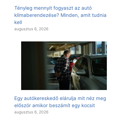
Tényleg mennyit fogyaszt az autó
klímaberendezése? Minden, amit tudnia
kell
augusztus 6, 2026
Egy autókereskedő elárulja mit néz meg
először amikor beszámít egy kocsit
augusztus 6, 2026