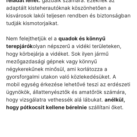
feladat lehet.
gazdáik számára. Ezeknek az
adaptált kisteherautóknak köszönhetően a
kisvárosok lakói teljesen rendben és biztonságban
tudják kismotorjaikat.
Nem felejthetjük el a
quadok és könnyű
terepjárók
olyan népszerű a vidéki területeken,
hogy körbejárja a vidéket. Sok ilyen jármű
mezőgazdasági gépnek vagy könnyű
négykerekűnek minősül, ami korlátozza a
gyorsforgalmi utakon való közlekedésüket. A
mobil egység érkezése lehetővé teszi az erdészeti
ügynökök, állattenyésztők és amatőrök számára,
hogy vizsgálatra vethessék alá lábukat.
anélkül,
hogy pótkocsit kellene bérelnie
szállítani őket.