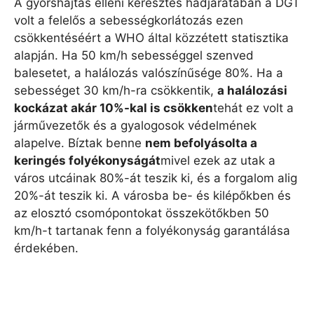
A gyorshajtás elleni keresztes hadjáratában a DGT
volt a felelős a sebességkorlátozás ezen
csökkentéséért a WHO által közzétett statisztika
alapján. Ha 50 km/h sebességgel szenved
balesetet, a halálozás valószínűsége 80%. Ha a
sebességet 30 km/h-ra csökkentik,
a halálozási
kockázat akár 10%-kal is csökken
tehát ez volt a
járművezetők és a gyalogosok védelmének
alapelve. Bíztak benne
nem befolyásolta a
keringés folyékonyságát
mivel ezek az utak a
város utcáinak 80%-át teszik ki, és a forgalom alig
20%-át teszik ki. A városba be- és kilépőkben és
az elosztó csomópontokat összekötőkben 50
km/h-t tartanak fenn a folyékonyság garantálása
érdekében.