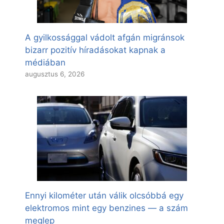
A gyilkossággal vádolt afgán migránsok
bizarr pozitív híradásokat kapnak a
médiában
augusztus 6, 2026
Ennyi kilométer után válik olcsóbbá egy
elektromos mint egy benzines — a szám
meglep