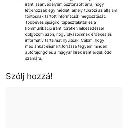
iránti szenvedélyem ösztönzött arra, hogy
létrehozzak egy médiát, amely tükrözi az általam
fontosnak tartott információk megosztását.
Többéves újságírói tapasztalattal és a
kommunikáció iránti töretlen lelkesedéssel
dolgozom azon, hogy olvasóimnak érdekes és
informatív tartalmat nyújtsak. Célom, hogy
médiánkat elismert forrássá tegyem minden
autórajongó és a magyar hírek iránt érdeklődő
számára.
Szólj hozzá!
Hozzászólás