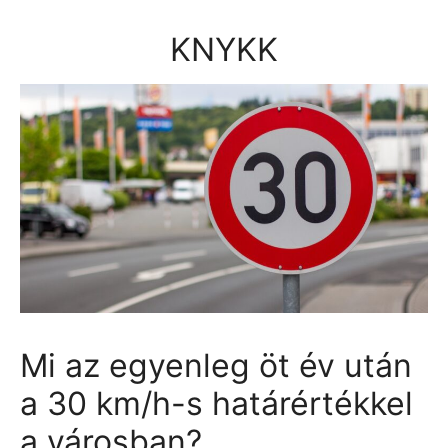
Kilépés
a
KNYKK
tartalomba
Mi az egyenleg öt év után
a 30 km/h-s határértékkel
a városban?