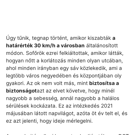
Úgy tűnik, tegnap történt, amikor kiszabták
a
határérték 30 km/h a városban
általánosított
módon. Sofőrök ezrei felkiáltottak, amikor látták,
hogyan nőtt a korlátozás minden olyan utcában,
ahol minden irányban egy sáv közlekedik, ami a
legtöbb város negyedében és központjában oly
gyakori. Az ok nem volt más, mint
biztosítsa a
biztonságot
azt az elvet követve, hogy minél
nagyobb a sebesség, annál nagyobb a halálos
sérülések kockázata. Ez az intézkedés 2021
májusában látott napvilágot, azóta öt év telt el, és
ez azt jelenti, hogy ideje mérlegelni.