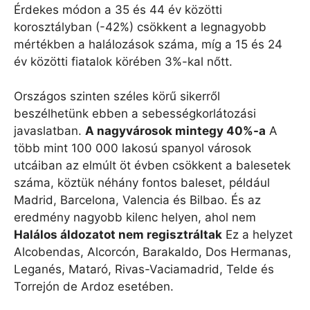
Érdekes módon a 35 és 44 év közötti
korosztályban (-42%) csökkent a legnagyobb
mértékben a halálozások száma, míg a 15 és 24
év közötti fiatalok körében 3%-kal nőtt.
Országos szinten széles körű sikerről
beszélhetünk ebben a sebességkorlátozási
javaslatban.
A nagyvárosok mintegy 40%-a
A
több mint 100 000 lakosú spanyol városok
utcáiban az elmúlt öt évben csökkent a balesetek
száma, köztük néhány fontos baleset, például
Madrid, Barcelona, ​​Valencia és Bilbao. És az
eredmény nagyobb kilenc helyen, ahol nem
Halálos áldozatot nem regisztráltak
Ez a helyzet
Alcobendas, Alcorcón, Barakaldo, Dos Hermanas,
Leganés, Mataró, Rivas-Vaciamadrid, Telde és
Torrejón de Ardoz esetében.