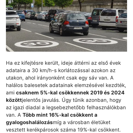
Ha ez kifejtésre került, ideje áttérni az első évek
adataira a 30 km/h-s korlátozással azokon az
utakon, ahol irányonként csak egy sáv van. A
halálos balesetek adatainak elemzésével kezdték,
ami
csaknem 5%-kal csökkennek 2019 és 2024
között
jelentős javulás. Úgy tűnik azonban, hogy
az igazi diadal a legsebezhetőbb felhasználókban
van. A
Több mint 16%-kal csökkent a
gyalogoshalálozás
míg a városban életüket
vesztett kerékpárosok száma 19%-kal csökkent.