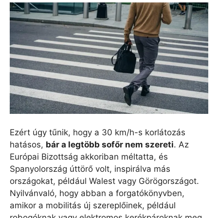
Ezért úgy tűnik, hogy a 30 km/h-s korlátozás
hatásos,
bár a legtöbb sofőr nem szereti
. Az
Európai Bizottság akkoriban méltatta, és
Spanyolország úttörő volt, inspirálva más
országokat, például Walest vagy Görögországot.
Nyilvánvaló, hogy abban a forgatókönyvben,
amikor a mobilitás új szereplőinek, például
robogóknak vagy elektromos kerékpároknak meg