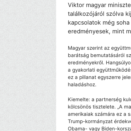
Viktor magyar miniszte
találkozójáról szólva k
kapcsolatok még soha 
eredményesek, mint m
Magyar szerint az együttm
barátság bemutatásáról sz
eredményekről. Hangsúlyo
a gyakorlati együttműködé
ez a pillanat egyszerre je
haladáshoz.
Kiemelte: a partnerség ku
kölcsönös tisztelete. „A 
amerikaiak számára ez a s
Trump-kormányzat érdekvez
Obama- vagy Biden-korszak 