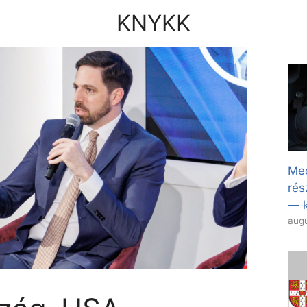
KNYKK
Med
rés
— k
augu