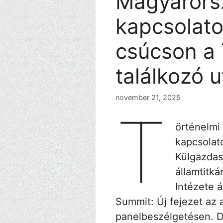
Magyaror
kapcsolato
csúcson a
találkozó 
november 21, 2025
T
örténelmi
kapcsolato
Külgazdas
államtitk
Intézete 
Summit: Új fejezet az
panelbeszélgetésen. D