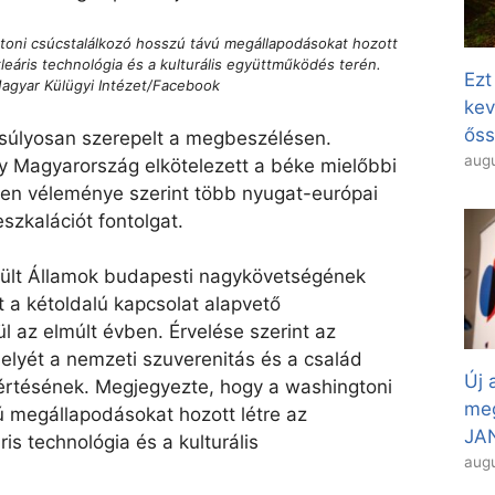
gtoni csúcstalálkozó hosszú távú megállapodásokat hozott
leáris technológia és a kulturális együttműködés terén.
Ezt
agyar Külügyi Intézet/Facebook
kev
őss
gsúlyosan szerepelt a megbeszélésen.
augu
 Magyarország elkötelezett a béke mielőbbi
zben véleménye szerint több nyugat-európai
szkalációt fontolgat.
sült Államok budapesti nagykövetségének
t a kétoldalú kapcsolat alapvető
l az elmúlt évben. Érvelése szerint az
helyét a nemzeti szuverenitás és a család
Új 
rtésének. Megjegyezte, hogy a washingtoni
meg
ú megállapodásokat hozott létre az
JAN
is technológia és a kulturális
augu