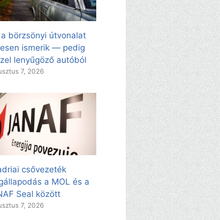
 a börzsönyi útvonalat
esen ismerik — pedig
zel lenyűgöző autóból
sztus 7, 2026
adriai csővezeték
állapodás a MOL és a
AF Seal között
sztus 7, 2026