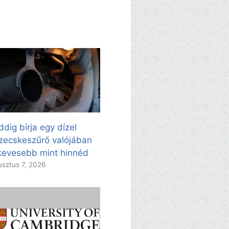
dig bírja egy dízel
zecskeszűrő valójában
evesebb mint hinnéd
sztus 7, 2026