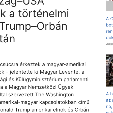
szág–USA
k a történelmi
A C
 Trump–Orbán
bot
ren
után
dok
augu
 csúcsra érkeztek a magyar-amerikai
k – jelentette ki Magyar Levente, a
ági és Külügyminisztérium parlamenti
ára a Magyar Nemzetközi Ügyek
A h
által szervezett The Washington
az 
 amerikai-magyar kapcsolatokban című
nő,
onald Trump amerikai elnök és Orbán
sa