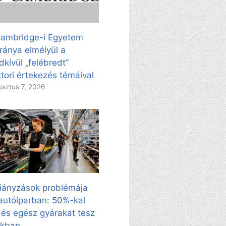
ambridge-i Egyetem
ránya elmélyül a
dkívül „felébredt”
tori értekezés témáival
sztus 7, 2026
iányzások problémája
autóiparban: 50%-kal
 és egész gyárakat tesz
kkban