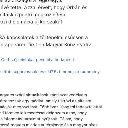
ei az országot a régió egyik
vé tette. Azzal érvelt, hogy Orbán és
nitásközpontú megközelítése
zi diplomácia új korszakát.
A kapcsolatok a történelmi csúcson a
n appeared first on Magyar Konzervatív.
 Curbs új mintákat generál a budapesti
e több sugárzásnak tesz ki? Ezt mondja a tudomány
magyarországi aktualitások iránti szenvedélyem
létrehozzak egy médiát, amely tükrözi az általam
rmációk megosztását. Többéves újságírói tapasztalattal
nti töretlen lelkesedéssel dolgozom azon, hogy
s informatív tartalmat nyújtsak. Célom, hogy
rrássá tegyem minden autórajongó és a magyar hírek