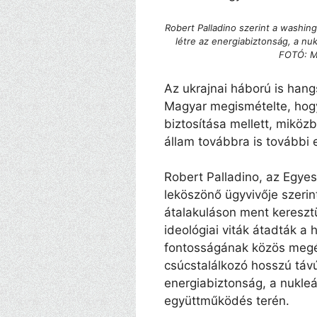
Robert Palladino szerint a washin
létre az energiabiztonság, a nuk
FOTÓ: M
Az ukrajnai háború is han
Magyar megismételte, hogy
biztosítása mellett, mikö
állam továbbra is további e
Robert Palladino, az Egye
leköszönő ügyvivője szerin
átalakuláson ment keresztü
ideológiai viták átadták a 
fontosságának közös megé
csúcstalálkozó hosszú táv
energiabiztonság, a nukleár
együttműködés terén.