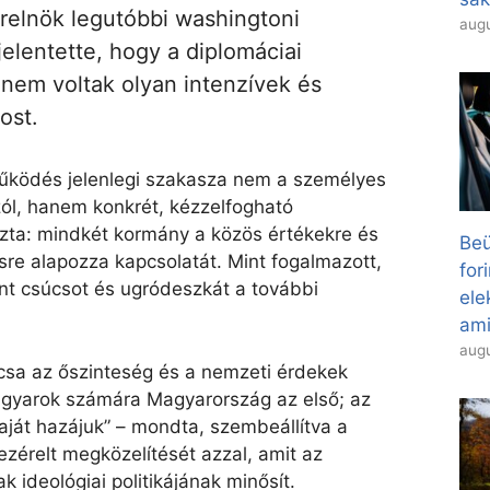
relnök legutóbbi washingtoni
augu
ijelentette, hogy a diplomáciai
nem voltak olyan intenzívek és
ost.
űködés jelenlegi szakasza nem a személyes
ól, hanem konkrét, kézzelfogható
zta: mindkét kormány a közös értékekre és
Beü
sre alapozza kapcsolatát. Mint fogalmazott,
for
lent csúcsot és ugródeszkát a további
el
ami
augu
lcsa az őszinteség és a nemzeti érdekek
magyarok számára Magyarország az első; az
aját hazájuk” – mondta, szembeállítva a
érelt megközelítését azzal, amit az
ideológiai politikájának minősít.