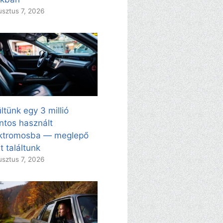
sztus 7, 2026
ltünk egy 3 millió
intos használt
ektromosba — meglepő
t találtunk
sztus 7, 2026