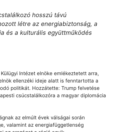
cstalálkozó hosszú távú
zott létre az energiabiztonság, a
ia és a kulturális együttműködés
ülügyi Intézet elnöke emlékeztetett arra,
nök ellenzéki ideje alatt is fenntartotta a
dó politikát. Hozzátette: Trump felvetése
dapesti csúcstalálkozóra a magyar diplomácia
ágnak az elmúlt évek válságai során
ge, valamint az energiafüggetlenség