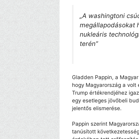
„A washingtoni csú
megállapodásokat ho
nukleáris technológ
terén”
Gladden Pappin, a Magyar K
hogy Magyarország a volt el
Trump értékrendjéhez igazo
egy esetleges jövőbeli bu
jelentős elismerése.
Pappin szerint Magyarorsz
tanúsított következetessé