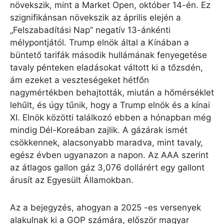
növekszik, mint a Market Open, október 14-én. Ez
szignifikánsan növekszik az április elején a
„Felszabadítási Nap” negatív 13-ánkénti
mélypontjától. Trump elnök által a Kínában a
büntető tarifák második hullámának fenyegetése
tavaly pénteken eladásokat váltott ki a tőzsdén,
ám ezeket a veszteségeket hétfőn
nagymértékben behajtották, miután a hőmérséklet
lehűlt, és úgy tűnik, hogy a Trump elnök és a kínai
XI. Elnök közötti találkozó ebben a hónapban még
mindig Dél-Koreában zajlik. A gázárak ismét
csökkennek, alacsonyabb maradva, mint tavaly,
egész évben ugyanazon a napon. Az AAA szerint
az átlagos gallon gáz 3,076 dollárért egy gallont
árusít az Egyesült Államokban.
Az a bejegyzés, ahogyan a 2025 -es versenyek
alakulnak ki a GOP számára, először magyar