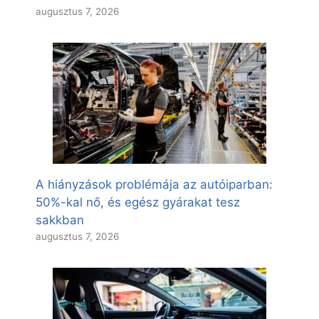
augusztus 7, 2026
A hiányzások problémája az autóiparban:
50%-kal nő, és egész gyárakat tesz
sakkban
augusztus 7, 2026