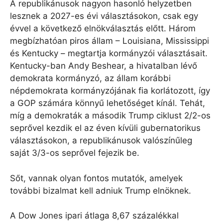
A republikánusok nagyon hasonló helyzetben
lesznek a 2027-es évi választásokon, csak egy
évvel a következő elnökválasztás előtt. Három
megbízhatóan piros állam – Louisiana, Mississippi
és Kentucky – megtartja kormányzói választásait.
Kentucky-ban Andy Beshear, a hivatalban lévő
demokrata kormányzó, az állam korábbi
népdemokrata kormányzójának fia korlátozott, így
a GOP számára könnyű lehetőséget kínál. Tehát,
míg a demokraták a második Trump ciklust 2/2-os
seprővel kezdik el az éven kívüli gubernatorikus
választásokon, a republikánusok valószínűleg
saját 3/3-os seprővel fejezik be.
Sőt, vannak olyan fontos mutatók, amelyek
további bizalmat kell adniuk Trump elnöknek.
A Dow Jones ipari átlaga 8,67 százalékkal