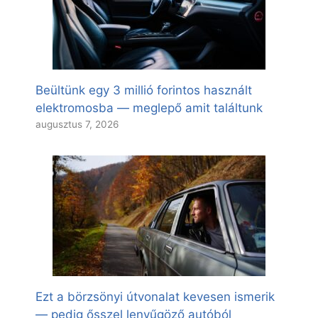
Beültünk egy 3 millió forintos használt
elektromosba — meglepő amit találtunk
augusztus 7, 2026
Ezt a börzsönyi útvonalat kevesen ismerik
— pedig ősszel lenyűgöző autóból