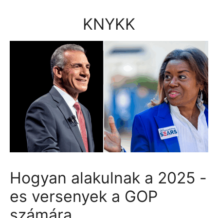
Kilépés
a
KNYKK
tartalomba
Hogyan alakulnak a 2025 -
es versenyek a GOP
számára