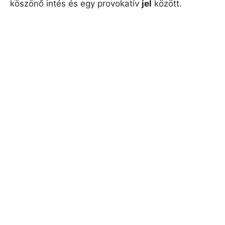
köszönő intés és egy provokatív
jel
között.