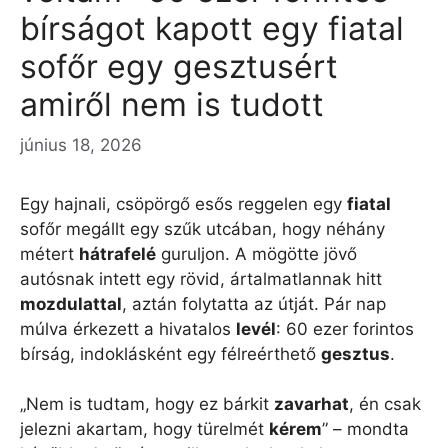
bírságot kapott egy fiatal
sofőr egy gesztusért
amiről nem is tudott
június 18, 2026
Egy hajnali, csöpörgő esős reggelen egy
fiatal
sofőr megállt egy szűk utcában, hogy néhány
métert
hátrafelé
guruljon. A mögötte jövő
autósnak intett egy rövid, ártalmatlannak hitt
mozdulattal
, aztán folytatta az útját. Pár nap
múlva érkezett a hivatalos
levél
: 60 ezer forintos
bírság, indoklásként egy félreérthető
gesztus
.
„Nem is tudtam, hogy ez bárkit
zavarhat
, én csak
jelezni akartam, hogy türelmét
kérem
” – mondta