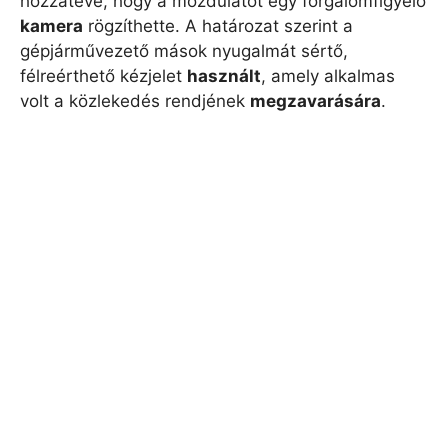
hozzátéve, hogy a mozdulatot egy forgalomfigyelő
kamera
rögzíthette. A határozat szerint a
gépjárművezető mások nyugalmát sértő,
félreérthető kézjelet
használt
, amely alkalmas
volt a közlekedés rendjének
megzavarására
.