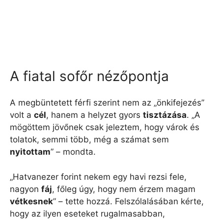
A fiatal sofőr nézőpontja
A megbüntetett férfi szerint nem az „önkifejezés”
volt a
cél
, hanem a helyzet gyors
tisztázása
. „A
mögöttem jövőnek csak jeleztem, hogy várok és
tolatok, semmi több, még a számat sem
nyitottam
” – mondta.
„Hatvanezer forint nekem egy havi rezsi fele,
nagyon
fáj
, főleg úgy, hogy nem érzem magam
vétkesnek
” – tette hozzá. Felszólalásában kérte,
hogy az ilyen eseteket rugalmasabban,