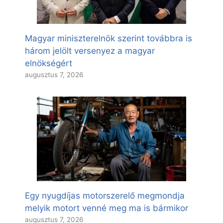
Magyar miniszterelnök szerint továbbra is
három jelölt versenyez a magyar
elnökségért
augusztus 7, 2026
Egy nyugdíjas motorszerelő megmondja
melyik motort venné meg ma is bármikor
augusztus 7, 2026