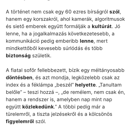
A történet nem csak egy 60 ezres bírságról
szól
,
hanem egy korszakról, ahol kamerák, algoritmusok
és siető emberek együtt formálják a
kultúrát
. Jó
lenne, ha a jogalkalmazás következetesebb, a
kommunikáció pedig emberibb
lenne
, mert
mindkettőből kevesebb súrlódás és több
biztonság
születik.
A fiatal sofőr fellebbezett, bízik egy méltányosabb
döntésben
, és azt mondja, legközelebb csak az
index és a féklámpa „beszél”
helyette
. „Tanultam
belőle” – teszi hozzá –, „de remélem, nem csak én,
hanem a rendszer is, amelyben nap mint nap
együtt
közlekedünk
.” A többi pedig már a
türelemről, a tiszta jelzésekről és a kölcsönös
figyelemről
szól.