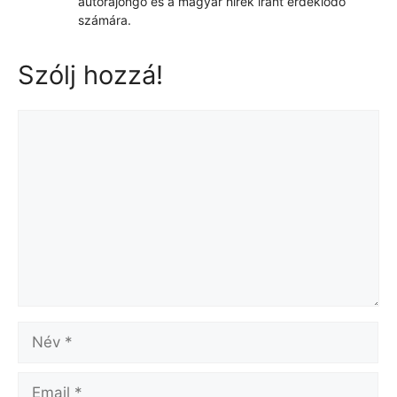
autórajongó és a magyar hírek iránt érdeklődő
számára.
Szólj hozzá!
Hozzászólás
Név
Email