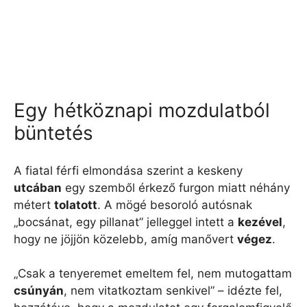
Egy hétköznapi mozdulatból
büntetés
A fiatal férfi elmondása szerint a keskeny
utcában
egy szemből érkező furgon miatt néhány
métert
tolatott
. A mögé besoroló autósnak
„bocsánat, egy pillanat” jelleggel intett a
kezével
,
hogy ne jöjjön közelebb, amíg manővert
végez
.
„Csak a tenyeremet emeltem fel, nem mutogattam
csúnyán
, nem vitatkoztam senkivel” – idézte fel,