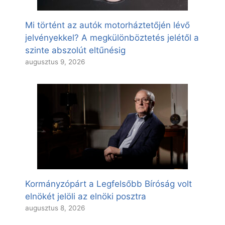
Mi történt az autók motorháztetőjén lévő
jelvényekkel? A megkülönböztetés jelétől a
szinte abszolút eltűnésig
augusztus 9, 2026
Kormányzópárt a Legfelsőbb Bíróság volt
elnökét jelöli az elnöki posztra
augusztus 8, 2026