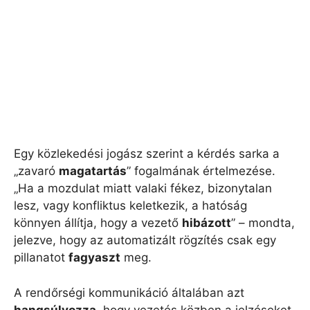
Egy közlekedési jogász szerint a kérdés sarka a
„zavaró
magatartás
” fogalmának értelmezése.
„Ha a mozdulat miatt valaki fékez, bizonytalan
lesz, vagy konfliktus keletkezik, a hatóság
könnyen állítja, hogy a vezető
hibázott
” – mondta,
jelezve, hogy az automatizált rögzítés csak egy
pillanatot
fagyaszt
meg.
A rendőrségi kommunikáció általában azt
hangsúlyozza
, hogy vezetés közben a jelzéseket