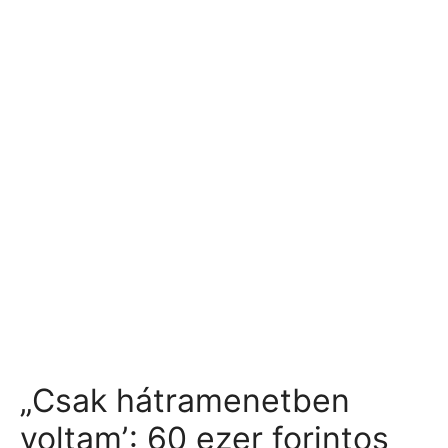
„Csak hátramenetben
voltamʼ: 60 ezer forintos