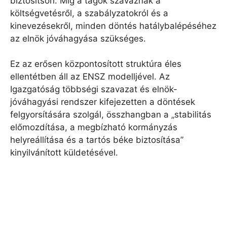
biztosítson. Míg a tagok szavaznak a
költségvetésről, a szabályzatokról és a
kinevezésekről, minden döntés hatálybalépéséhez
az elnök jóváhagyása szükséges.
Ez az erősen központosított struktúra éles
ellentétben áll az ENSZ modelljével. Az
Igazgatóság többségi szavazat és elnök-
jóváhagyási rendszer kifejezetten a döntések
felgyorsítására szolgál, összhangban a „stabilitás
előmozdítása, a megbízható kormányzás
helyreállítása és a tartós béke biztosítása”
kinyilvánított küldetésével.