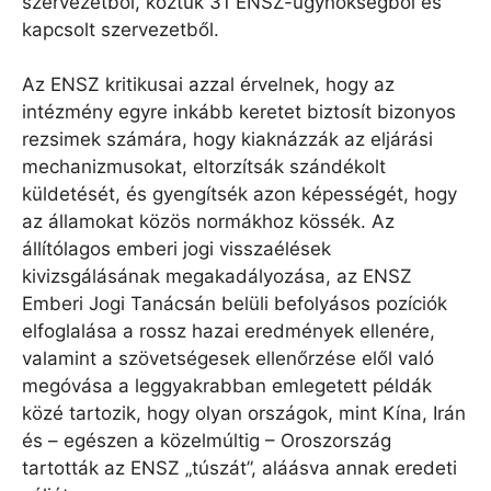
szervezetből, köztük 31 ENSZ-ügynökségből és
kapcsolt szervezetből.
Az ENSZ kritikusai azzal érvelnek, hogy az
intézmény egyre inkább keretet biztosít bizonyos
rezsimek számára, hogy kiaknázzák az eljárási
mechanizmusokat, eltorzítsák szándékolt
küldetését, és gyengítsék azon képességét, hogy
az államokat közös normákhoz kössék. Az
állítólagos emberi jogi visszaélések
kivizsgálásának megakadályozása, az ENSZ
Emberi Jogi Tanácsán belüli befolyásos pozíciók
elfoglalása a rossz hazai eredmények ellenére,
valamint a szövetségesek ellenőrzése elől való
megóvása a leggyakrabban emlegetett példák
közé tartozik, hogy olyan országok, mint Kína, Irán
és – egészen a közelmúltig – Oroszország
tartották az ENSZ „túszát”, aláásva annak eredeti