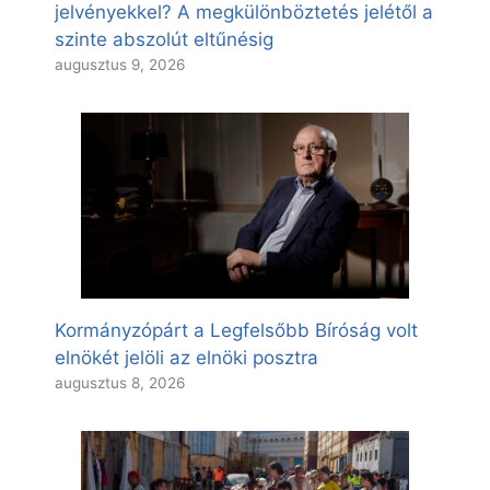
jelvényekkel? A megkülönböztetés jelétől a
szinte abszolút eltűnésig
augusztus 9, 2026
Kormányzópárt a Legfelsőbb Bíróság volt
elnökét jelöli az elnöki posztra
augusztus 8, 2026