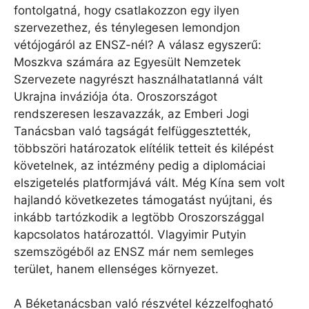
fontolgatná, hogy csatlakozzon egy ilyen
szervezethez, és ténylegesen lemondjon
vétójogáról az ENSZ-nél? A válasz egyszerű:
Moszkva számára az Egyesült Nemzetek
Szervezete nagyrészt használhatatlanná vált
Ukrajna inváziója óta. Oroszországot
rendszeresen leszavazzák, az Emberi Jogi
Tanácsban való tagságát felfüggesztették,
többszöri határozatok elítélik tetteit és kilépést
követelnek, az intézmény pedig a diplomáciai
elszigetelés platformjává vált. Még Kína sem volt
hajlandó következetes támogatást nyújtani, és
inkább tartózkodik a legtöbb Oroszországgal
kapcsolatos határozattól. Vlagyimir Putyin
szemszögéből az ENSZ már nem semleges
terület, hanem ellenséges környezet.
A Béketanácsban való részvétel kézzelfogható