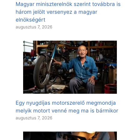
Magyar miniszterelnök szerint továbbra is
három jelölt versenyez a magyar
elnökségért
augusztus 7, 2026
Egy nyugdíjas motorszerelő megmondja
melyik motort venné meg ma is bármikor
augusztus 7, 2026