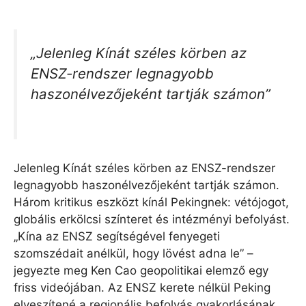
„Jelenleg Kínát széles körben az
ENSZ-rendszer legnagyobb
haszonélvezőjeként tartják számon”
Jelenleg Kínát széles körben az ENSZ-rendszer
legnagyobb haszonélvezőjeként tartják számon.
Három kritikus eszközt kínál Pekingnek: vétójogot,
globális erkölcsi színteret és intézményi befolyást.
„Kína az ENSZ segítségével fenyegeti
szomszédait anélkül, hogy lövést adna le” –
jegyezte meg Ken Cao geopolitikai elemző egy
friss videójában. Az ENSZ kerete nélkül Peking
elveszítené a regionális befolyás gyakorlásának