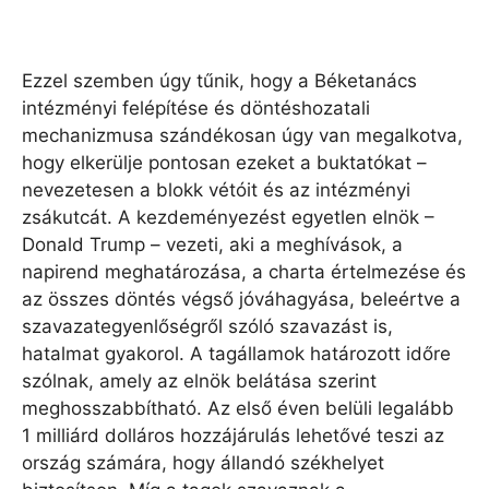
Ezzel szemben úgy tűnik, hogy a Béketanács
intézményi felépítése és döntéshozatali
mechanizmusa szándékosan úgy van megalkotva,
hogy elkerülje pontosan ezeket a buktatókat –
nevezetesen a blokk vétóit és az intézményi
zsákutcát. A kezdeményezést egyetlen elnök –
Donald Trump – vezeti, aki a meghívások, a
napirend meghatározása, a charta értelmezése és
az összes döntés végső jóváhagyása, beleértve a
szavazategyenlőségről szóló szavazást is,
hatalmat gyakorol. A tagállamok határozott időre
szólnak, amely az elnök belátása szerint
meghosszabbítható. Az első éven belüli legalább
1 milliárd dolláros hozzájárulás lehetővé teszi az
ország számára, hogy állandó székhelyet