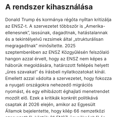
A rendszer kihasználása
Donald Trump és kormánya régóta nyíltan kritizálja
az ENSZ-t. A szervezetet többször is „Amerika-
ellenesnek”, lassúnak, dagadtnak, hatástalannak
és a tekintélyelvű rezsimek által „strukturálisan
megragadtnak” minősítette. 2025
szeptemberében az ENSZ Közgyűlésén felszólaló
hangon azzal érvelt, hogy az ENSZ nem képes a
háborúk megoldására, határozott fellépés helyett
„üres szavakat” és írásbeli nyilatkozatokat kínál.
Emellett azzal vádolta a szervezetet, hogy fokozza
a nyugati országokra nehezedő migrációs
nyomást, és egy elhibázott éghajlati menetrendet
mozdít elő. Ezek a kritikák konkrét politikává
csaptak át 2026 elején, amikor az Egyesült
Államok bejelentette, hogy kilép 66 nemzetközi