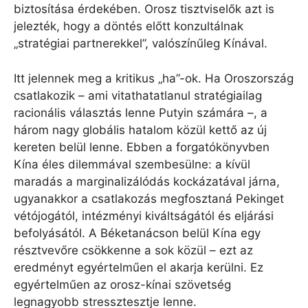
biztosítása érdekében. Orosz tisztviselők azt is
jelezték, hogy a döntés előtt konzultálnak
„stratégiai partnerekkel”, valószínűleg Kínával.
Itt jelennek meg a kritikus „ha”-ok. Ha Oroszország
csatlakozik – ami vitathatatlanul stratégiailag
racionális választás lenne Putyin számára –, a
három nagy globális hatalom közül kettő az új
kereten belül lenne. Ebben a forgatókönyvben
Kína éles dilemmával szembesülne: a kívül
maradás a marginalizálódás kockázatával járna,
ugyanakkor a csatlakozás megfosztaná Pekinget
vétójogától, intézményi kiváltságától és eljárási
befolyásától. A Béketanácson belül Kína egy
résztvevőre csökkenne a sok közül – ezt az
eredményt egyértelműen el akarja kerülni. Ez
egyértelműen az orosz-kínai szövetség
legnagyobb stressztesztje lenne.