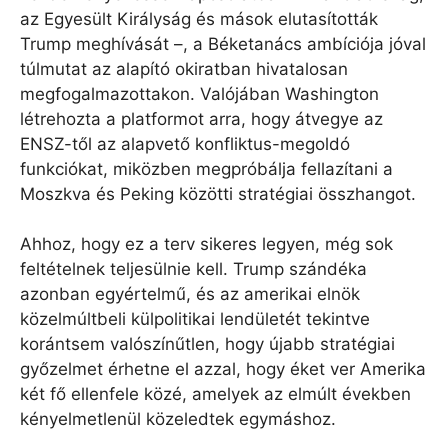
az Egyesült Királyság és mások elutasították
Trump meghívását –, a Béketanács ambíciója jóval
túlmutat az alapító okiratban hivatalosan
megfogalmazottakon. Valójában Washington
létrehozta a platformot arra, hogy átvegye az
ENSZ-től az alapvető konfliktus-megoldó
funkciókat, miközben megpróbálja fellazítani a
Moszkva és Peking közötti stratégiai összhangot.
Ahhoz, hogy ez a terv sikeres legyen, még sok
feltételnek teljesülnie kell. Trump szándéka
azonban egyértelmű, és az amerikai elnök
közelmúltbeli külpolitikai lendületét tekintve
korántsem valószínűtlen, hogy újabb stratégiai
győzelmet érhetne el azzal, hogy éket ver Amerika
két fő ellenfele közé, amelyek az elmúlt években
kényelmetlenül közeledtek egymáshoz.