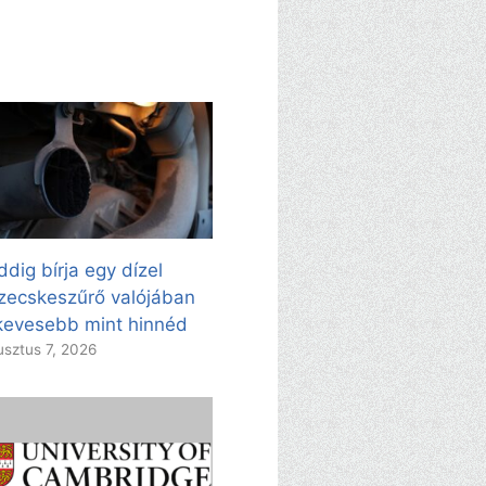
dig bírja egy dízel
zecskeszűrő valójában
evesebb mint hinnéd
sztus 7, 2026