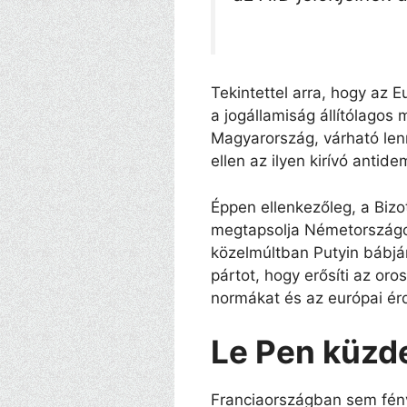
Tekintettel arra, hogy az E
a jogállamiság állítólagos
Magyarország, várható len
ellen az ilyen kirívó antid
Éppen ellenkezőleg, a Biz
megtapsolja Németországot
közelmúltban Putyin bábjá
pártot, hogy erősíti az or
normákat és az európai érd
Le Pen küzd
Franciaországban sem fény