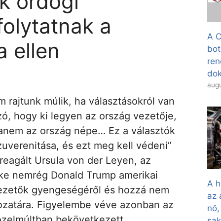
ek ördögi
olytatnak a
A C
 ellen
bot
ren
dok
augu
m rajtunk múlik, ha választásokról van
zó, hogy ki legyen az ország vezetője,
anem az ország népe… Ez a választók
zuverenitása, és ezt meg kell védeni”
 reagált Ursula von der Leyen, az
öke nemrég Donald Trump amerikai
A h
vezetők gyengeségéről és hozzá nem
az 
kozatára. Figyelembe véve azonban az
nő,
özelmúltban bekövetkezett
sa