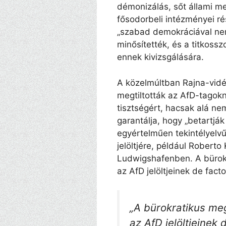
démonizálás, sőt állami me
fősodorbeli intézményei rés
„szabad demokráciával ne
minősítették, és a titkossz
ennek kivizsgálására.
A közelmúltban Rajna-vid
megtiltották az AfD-tagokn
tisztségért, hacsak alá nem
garantálja, hogy „betartjá
egyértelműen tekintélyelv
jelöltjére, például Roberto
Ludwigshafenben. A bürok
az AfD jelöltjeinek de fact
„A bürokratikus me
az AfD jelöltjeinek 