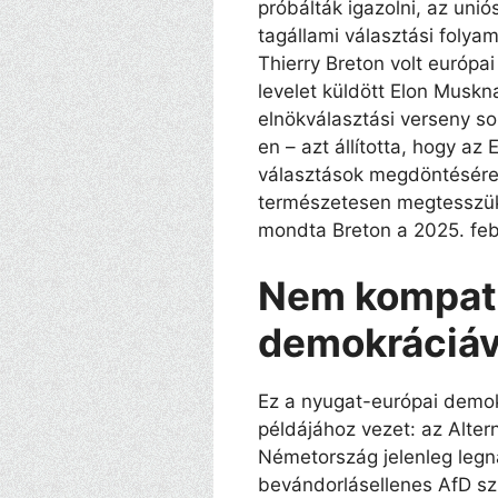
próbálták igazolni, az unió
tagállami választási folyam
Thierry Breton volt európai
levelet küldött Elon Muskn
elnökválasztási verseny so
en – azt állította, hogy 
választások megdöntésére
természetesen megtesszük
mondta Breton a 2025. feb
Nem kompati
demokráciáv
Ez a nyugat-európai demok
példájához vezet: az Alter
Németország jelenleg legna
bevándorlásellenes AfD s