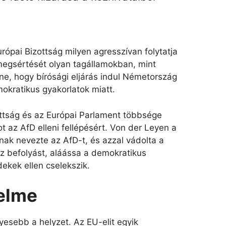
urópai Bizottság milyen agresszívan folytatja
 megsértését olyan tagállamokban, mint
ne, hogy bírósági eljárás indul Németország
emokratikus gyakorlatok miatt.
ottság és az Európai Parlament többsége
 az AfD elleni fellépésért. Von der Leyen a
nak nevezte az AfD-t, és azzal vádolta a
osz befolyást, aláássa a demokratikus
ekek ellen cselekszik.
elme
esebb a helyzet. Az EU-elit egyik