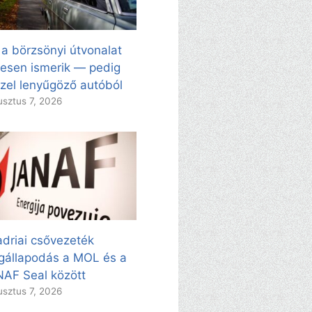
 a börzsönyi útvonalat
esen ismerik — pedig
zel lenyűgöző autóból
sztus 7, 2026
adriai csővezeték
állapodás a MOL és a
AF Seal között
sztus 7, 2026