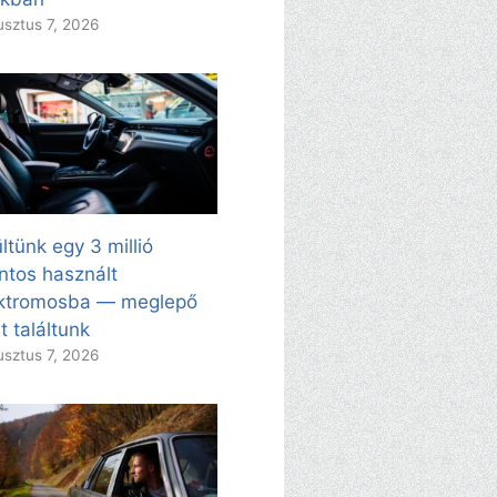
sztus 7, 2026
ltünk egy 3 millió
intos használt
ektromosba — meglepő
t találtunk
sztus 7, 2026