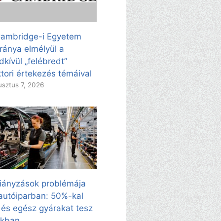
ambridge-i Egyetem
ránya elmélyül a
dkívül „felébredt”
tori értekezés témáival
sztus 7, 2026
iányzások problémája
autóiparban: 50%-kal
 és egész gyárakat tesz
kkban