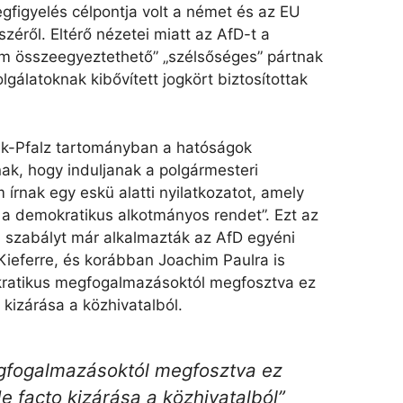
gfigyelés célpontja volt a német és az EU
zéről. Eltérő nézetei miatt az AfD-t a
m összeegyeztethető” „szélsőséges” pártnak
olgálatoknak kibővített jogkört biztosítottak
ék-Pfalz tartományban a hatóságok
ak, hogy induljanak a polgármesteri
 írnak egy eskü alatti nyilatkozatot, amely
k a demokratikus alkotmányos rendet”. Ezt az
ű szabályt már alkalmazták az AfD egyéni
 Kieferre, és korábban Joachim Paulra is
ratikus megfogalmazásoktól megfosztva ez
o kizárása a közhivatalból.
gfogalmazásoktól megfosztva ez
de facto kizárása a közhivatalból”