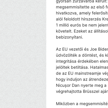
gyorsan zűrzavarba kerül
megsemmisítette az első fo
hivatkozva, amely felerősít
alól feloldott hírszerzés K
1 millió eurós be nem jelen
követelt. Ezeket az állítá
bebizonyítani.
Az EU vezetői és Joe Bide
üdvözölték a döntést, és k
integritása érdekében ele
jelöltek betiltása. Hatalm
de az EU mainstreamje végü
hogy induljon az átrendezet
Nicușor Dan nyerte meg a v
végrehajtotta Brüsszel aján
Miközben a megsemmisítés