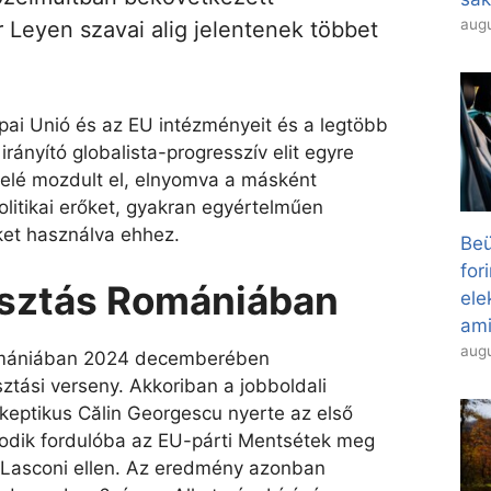
augu
 Leyen szavai alig jelentenek többet
pai Unió és az EU intézményeit és a legtöbb
rányító globalista-progresszív elit egyre
felé mozdult el, elnyomva a másként
litikai erőket, gyakran egyértelműen
et használva ehhez.
Beü
for
lasztás Romániában
el
ami
augu
omániában 2024 decemberében
tási verseny. Akkoriban a jobboldali
zkeptikus Călin Georgescu nyerte az első
ásodik fordulóba az EU-párti Mentsétek meg
a Lasconi ellen. Az eredmény azonban