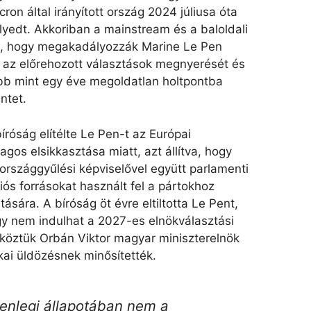
on által irányított ország 2024 júliusa óta
yedt. Akkoriban a mainstream és a baloldali
et, hogy megakadályozzák Marine Le Pen
e az előrehozott választások megnyerését és
öbb mint egy éve megoldatlan holtpontba
ntet.
róság elítélte Le Pen-t az Európai
agos elsikkasztása miatt, azt állítva, hogy
országgyűlési képviselővel együtt parlamenti
ós forrásokat használt fel a pártokhoz
ára. A bíróság öt évre eltiltotta Le Pent,
így nem indulhat a 2027-es elnökválasztási
 köztük Orbán Viktor magyar miniszterelnök
ikai üldözésnek minősítették.
lenlegi állapotában nem a