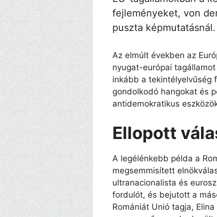
fejleményeket, von der
puszta képmutatásnál.
Az elmúlt években az Euró
nyugat-európai tagállamot i
inkább a tekintélyelvűség 
gondolkodó hangokat és po
antidemokratikus eszközök
Ellopott vá
A legélénkebb példa a R
megsemmisített elnökválasz
ultranacionalista és euros
fordulót, és bejutott a m
Romániát Unió tagja, Elin