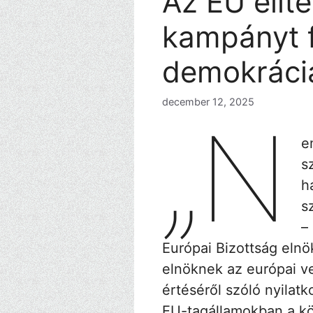
Az EU elit
kampányt f
demokrácia
december 12, 2025
„N
e
s
h
s
–
Európai Bizottság eln
elnöknek az európai 
értéséről szóló nyilat
EU-tagállamokban a k