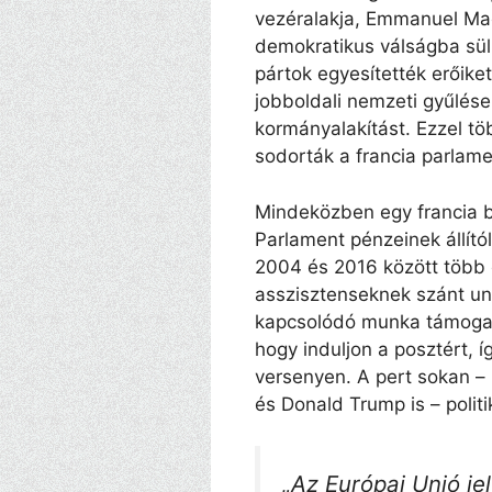
vezéralakja, Emmanuel Macr
demokratikus válságba süll
pártok egyesítették erőik
jobboldali nemzeti gyűlés
kormányalakítást. Ezzel t
sodorták a francia parlame
Mindeközben egy francia bí
Parlament pénzeinek állítól
2004 és 2016 között több 
asszisztenseknek szánt uni
kapcsolódó munka támogatás
hogy induljon a posztért, 
versenyen. A pert sokan –
és Donald Trump is – polit
„Az Európai Unió je