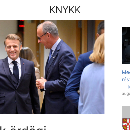
KNYKK
Med
rés
— k
augu