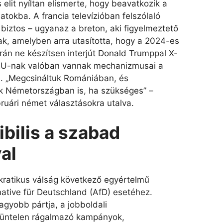
s elit nyíltan elismerte, hogy beavatkozik a
atokba. A francia televízióban felszólaló
 biztos – ugyanaz a breton, aki figyelmeztető
ak, amelyben arra utasította, hogy a 2024-es
rán ne készítsen interjút Donald Trumppal X-
az EU-nak valóban vannak mechanizmusai a
. „Megcsináltuk Romániában, és
 Németországban is, ha szükséges” –
ruári német választásokra utalva.
bilis a szabad
al
ratikus válság következő egyértelmű
native für Deutschland (AfD) esetéhez.
gyobb pártja, a jobboldali
züntelen rágalmazó kampányok,