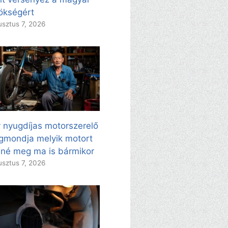
ökségért
sztus 7, 2026
 nyugdíjas motorszerelő
mondja melyik motort
né meg ma is bármikor
sztus 7, 2026