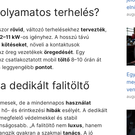
eln
folyamatos terhelés?
augu
kszor
rövid
, változó terhelésekhez
tervezték
,
2–11 kW
-os igényhez. A hosszú távú
a
kötéseket
, növeli a kontaktusok
 az öreg vezetékek
öregedését
. Egy
oz csatlakoztatott mobil
töltő
8–10 órán át
 a leggyengébb
pontot
.
Egy
 dedikált falitöltő
meg
ven
augu
elmesek, de a mindennapos
használat
a hő- és érintkezési
hibák
esélyét. A dedikált
megfelelő védelmekkel és stabil
onságosabb. „A falitöltő nem
luxus
, hanem
hangzik gyakran a szakmai
tanács
. A jó