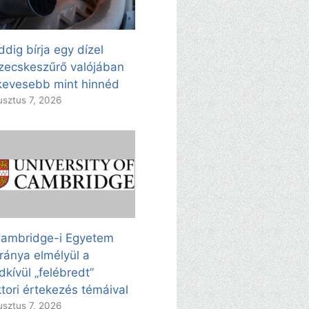
dig bírja egy dízel
zecskeszűrő valójában
evesebb mint hinnéd
sztus 7, 2026
ambridge-i Egyetem
ránya elmélyül a
dkívül „felébredt”
tori értekezés témáival
sztus 7, 2026