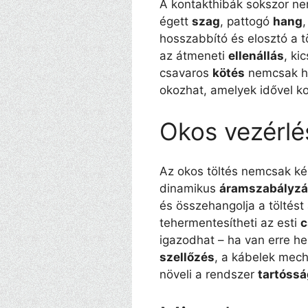
A kontakthibák sokszor nem
égett
szag
, pattogó
hang
hosszabbító és elosztó a tö
az átmeneti
ellenállás
, ki
csavaros
kötés
nemcsak hő
okozhat, amelyek idővel 
Okos vezérlé
Az okos töltés nemcsak k
dinamikus
áramszabályz
és összehangolja a töltést
tehermentesítheti az esti
c
igazodhat – ha van erre he
szellőzés
, a kábelek mec
növeli a rendszer
tartóssá