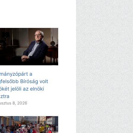
mányzópárt a
felsőbb Bíróság volt
ökét jelöli az elnöki
ztra
sztus 8, 2026