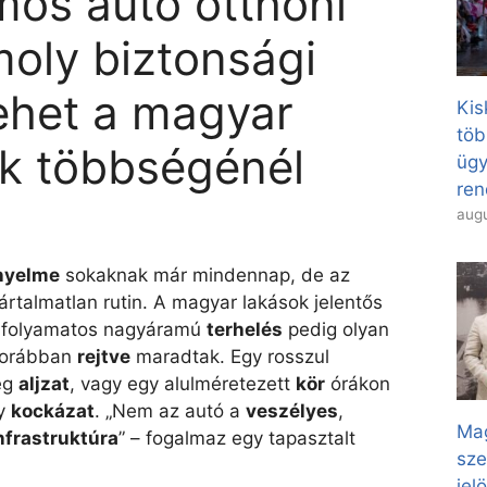
mos autó otthoni
moly biztonsági
ehet a magyar
Kis
töb
k többségénél
ügy
ren
augu
nyelme
sokaknak már mindennap, de az
rtalmatlan rutin. A magyar lakások jelentős
a folyamatos nagyáramú
terhelés
pedig olyan
 korábban
rejtve
maradtak. Egy rosszul
eg
aljzat
, vagy egy alulméretezett
kör
órákon
ny
kockázat
. „Nem az autó a
veszélyes
,
Mag
nfrastruktúra
” – fogalmaz egy tapasztalt
sze
jel