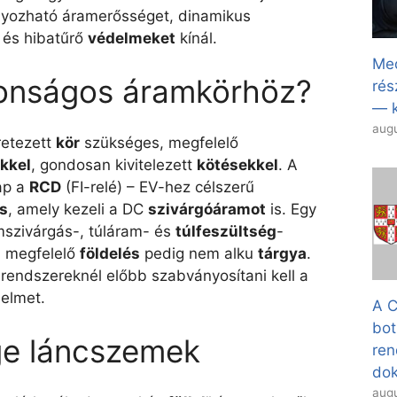
yozható áramerősséget, dinamikus
, és hibatűrő
védelmeket
kínál.
Med
ztonságos áramkörhöz?
rés
— k
augu
retezett
kör
szükséges, megfelelő
kkel
, gondosan kivitelezett
kötésekkel
. A
ap a
RCD
(FI-relé) – EV-hez célszerű
us
, amely kezeli a DC
szivárgóáramot
is. Egy
szivárgás-, túláram- és
túlfeszültség
-
a megfelelő
földelés
pedig nem alku
tárgya
.
rendszereknél előbb szabványosítani kell a
elmet.
A C
bot
ge láncszemek
ren
dok
augu