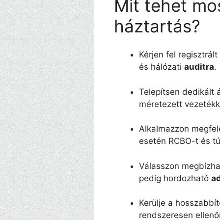
Mit tehet mo
háztartás?
Kérjen fel regisztrált
és hálózati
auditra
.
Telepítsen dedikált 
méretezett vezetékk
Alkalmazzon megfel
esetén RCBO-t és tú
Válasszon megbízhat
pedig hordozható
a
Kerülje a hosszabbít
rendszeresen ellenő