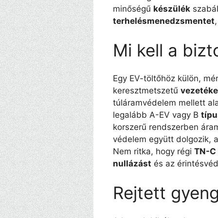
minőségű
készülék
szabál
terhelésmenedzsmentet
Mi kell a bi
Egy EV-töltőhöz külön, mé
keresztmetszetű
vezetéke
túláramvédelem mellett al
legalább A-EV vagy B
típ
korszerű rendszerben áram
védelem együtt dolgozik, 
Nem ritka, hogy régi
TN-C
nullázást
és az érintésvéd
Rejtett gyen