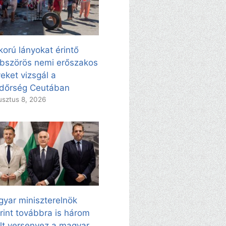
korú lányokat érintő
bszörös nemi erőszakos
eket vizsgál a
dőrség Ceutában
sztus 8, 2026
yar miniszterelnök
rint továbbra is három
ölt versenyez a magyar