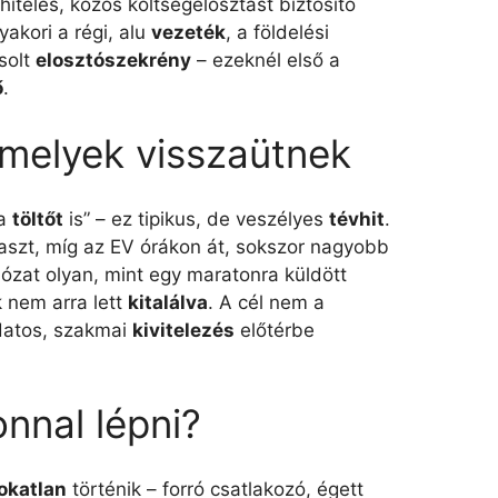
 hiteles, közös költségelosztást biztosító
yakori a régi, alu
vezeték
, a földelési
solt
elosztószekrény
– ezeknél első a
ő
.
melyek visszaütnek
 a
töltőt
is” – ez tipikus, de veszélyes
tévhit
.
yaszt, míg az EV órákon át, sokszor nagyobb
lózat olyan, mint egy maratonra küldött
k nem arra lett
kitalálva
. A cél nem a
datos, szakmai
kivitelezés
előtérbe
onnal lépni?
okatlan
történik – forró csatlakozó, égett