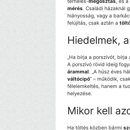
terhelés-
megosztás
, és a
mérés
. Családi házaknál g
hiányosság, vagy a barkác
felújítás, csak aztán a
tölt
Hiedelmek, a
„Ha bírja a porszívót, bírja
A porszívó rövid ideig fog
árammal
. „A húsz éves há
váltócipő
” – működik, csa
félelemkeltés, hanem a tu
helyezése.
Mikor kell az
Ha töltés közben bármi
sz