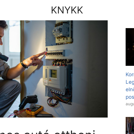
KNYKK
Kor
Leg
eln
pos
augu