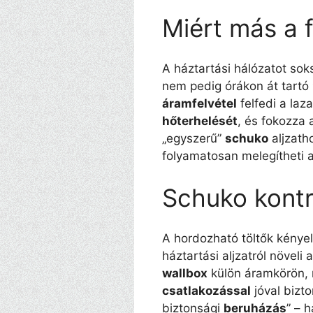
Miért más a 
A háztartási hálózatot so
nem pedig órákon át tartó
áramfelvétel
felfedi a laz
hőterhelését
, és fokozza
„egyszerű”
schuko
aljzath
folyamatosan melegítheti
Schuko kontra
A hordozható töltők kény
háztartási aljzatról növeli 
wallbox
külön áramkörön, 
csatlakozással
jóval bizt
biztonsági
beruházás
” – 