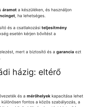
is
áramot
a készüléken, és használjon
ancinget
, ha lehetséges.
osító és a csatlakozási
teljesítmény
kség esetén kérjen bővítést a
elezést, mert a biztosító és a
garancia
ezt
.
ádi házig: eltérő
ővezeték és a
mérőhelyek
kapacitása lehet
tt különösen fontos a közös szabályozás, a