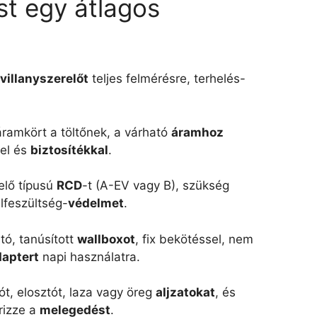
st egy átlagos
villanyszerelőt
teljes felmérésre, terhelés-
áramkört a töltőnek, a várható
áramhoz
el és
biztosítékkal
.
elő típusú
RCD
-t (A-EV vagy B), szükség
lfeszültség-
védelmet
.
ó, tanúsított
wallboxot
, fix bekötéssel, nem
daptert
napi használatra.
ót, elosztót, laza vagy öreg
aljzatokat
, és
rizze a
melegedést
.