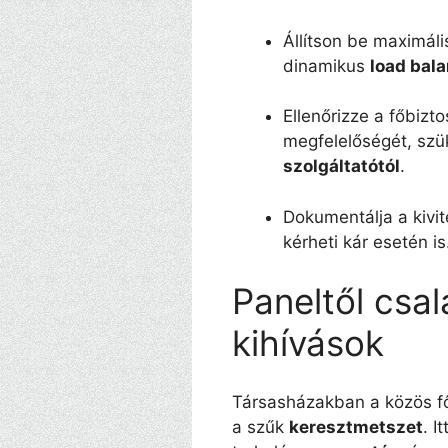
Állítson be maximál
dinamikus
load bal
Ellenőrizze a főbizt
megfelelőségét, szü
szolgáltatótól
.
Dokumentálja a kivit
kérheti kár esetén is
Paneltől csal
kihívások
Társasházakban a közös f
a szűk
keresztmetszet
. I