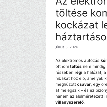
Az elektro
töltése ko
kockázat l
háztartáso
június 3, 2026
Az elektromos autózás
ké
otthoni
töltés
nem mindig á
részében
régi
a hálózat, 
hibákat hoz elő, amelyek
meghúzott
csavar
, egy ör
át melegszik – és ez bizo
hanem az alulméretezett
i
villanyszerelő
.