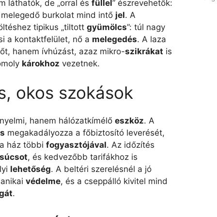
 láthatók, de „orral és
füllel
” észrevehetők:
, melegedő burkolat mind intő
jel
. A
ltéshez tipikus „tiltott
gyümölcs
”: túl nagy
csi a kontaktfelület, nő a
melegedés
. A laza
t, hanem ívhúzást, azaz mikro-
szikrákat
is
komoly
károkhoz
vezetnek.
s, okos szokások
ényelmi, hanem hálózatkímélő
eszköz
. A
ás
megakadályozza a főbiztosító leverését,
 a ház többi
fogyasztójával
. Az időzítés
súcsot
, és kedvezőbb tarifákhoz is
lyi
lehetőség
. A beltéri szerelésnél a jó
hanikai
védelme
, és a cseppálló kivitel mind
gát
.