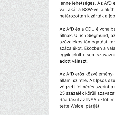
lenne lehetséges. Az AfD 
val, akár a BSW-vel alakít
határozottan kizárták a jo
Az AfD és a CDU élvonalbeli
állnak: Ulrich Siegmund, a
százalékos támogatást kap
százalékot. Eközben a vál
egyik jelöltre sem szavaz
adott választ.
Az AfD erős közvélemény-k
állami szintre. Az Ipsos sz
végzett felmérés szerint 
25 százalék körüli szavaza
Ráadásul az INSA október 
tette Weidel pártját.