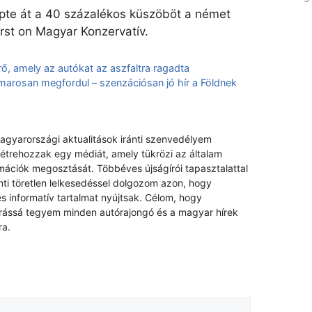
épte át a 40 százalékos küszöböt a német
rst on Magyar Konzervatív.
erő, amely az autókat az aszfaltra ragadta
rosan megfordul – szenzációsan jó hír a Földnek
magyarországi aktualitások iránti szenvedélyem
létrehozzak egy médiát, amely tükrözi az általam
rmációk megosztását. Többéves újságírói tapasztalattal
nti töretlen lelkesedéssel dolgozom azon, hogy
s informatív tartalmat nyújtsak. Célom, hogy
rrássá tegyem minden autórajongó és a magyar hírek
ra.