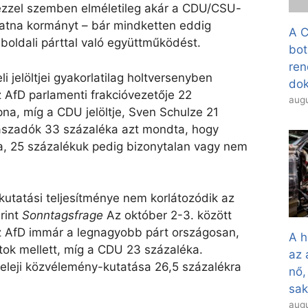
ezzel szemben elméletileg akár a CDU/CSU-
hatna kormányt – bár mindketten eddig
A C
bboldali párttal való együttműködést.
bot
ren
 jelöltjei gyakorlatilag holtversenyben
dok
z AfD parlamenti frakcióvezetője 22
augu
na, míg a CDU jelöltje, Sven Schulze 21
aszadók 33 százaléka azt mondta, hogy
na, 25 százalékuk pedig bizonytalan vagy nem
utatási teljesítménye nem korlátozódik az
erint
Sonntagsfrage
Az október 2-3. között
az AfD immár a legnagyobb párt országosan,
A h
tok mellett, míg a CDU 23 százaléka.
az 
eleji közvélemény-kutatása 26,5 százalékra
nő,
sa
augu