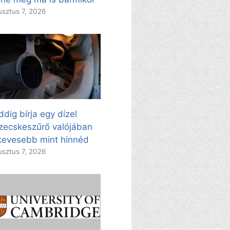
sztus 7, 2026
dig bírja egy dízel
zecskeszűrő valójában
evesebb mint hinnéd
sztus 7, 2026