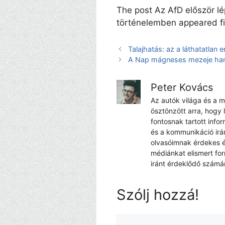
The post Az AfD először l
történelemben appeared fi
Talajhatás: az a láthatatlan 
A Nap mágneses mezeje hama
Peter Kovács
Az autók világa és a 
ösztönzött arra, hogy 
fontosnak tartott info
és a kommunikáció irá
olvasóimnak érdekes é
médiánkat elismert fo
iránt érdeklődő számá
Szólj hozzá!
Hozzászólás