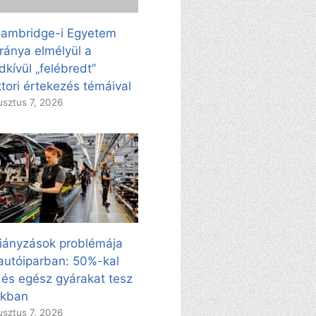
ambridge-i Egyetem
ránya elmélyül a
dkívül „felébredt”
tori értekezés témáival
sztus 7, 2026
iányzások problémája
autóiparban: 50%-kal
 és egész gyárakat tesz
kkban
sztus 7, 2026