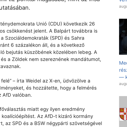
augu
utatásában.
zténydemokrata Unió (CDU) következik 26
os csökkenést jelent. A Balpárt továbbra is
g a Szociáldemokraták (SPD) és Sahra
nt 6 százalékon áll, és a következő
ló bejutás küszöbének közelében lebeg. A
 és a Zöldek nem szereznének mandátumot,
Med
zavaznak.
rés
— k
felé” – írta Weidel az X-en, üdvözölve a
augu
ményeket, és hozzátette, hogy a felmérés
z AfD valóban.
mfőválasztás miatt egy ilyen eredmény
koalícióépítést. Az AfD-t kizáró kormány
árt, az SPD és a BSW négypárti szövetségével