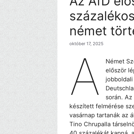
Az AfD elő
százalékos
német tör
október 17, 2025
A
Német Szö
először l
jobboldali
Deutschla
során. Az 
készített felmérése sz
vasárnap tartanák az á
Tino Chrupalla társeln
40 százalékát kapná, a