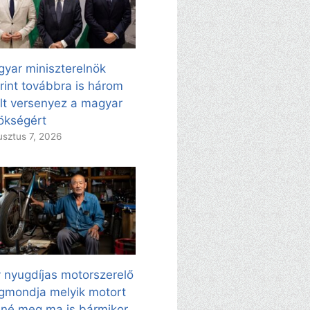
yar miniszterelnök
rint továbbra is három
ölt versenyez a magyar
ökségért
sztus 7, 2026
 nyugdíjas motorszerelő
mondja melyik motort
né meg ma is bármikor