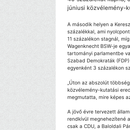
júniusi közvélemény-k
A második helyen a Keres
százalékkal, ami nyolcpont
11 százalékon stagnál, mí
Wagenknecht BSW-je egyará
tartományi parlamentbe va
Szabad Demokraták (FDP)
egyenként 3 százalékon s
„Úton az abszolút többség 
közvélemény-kutatási ered
megmutatta, mire képes a
A jövő évre tervezett álla
rendkívül megnehezítené a 
csak a CDU, a Baloldali P