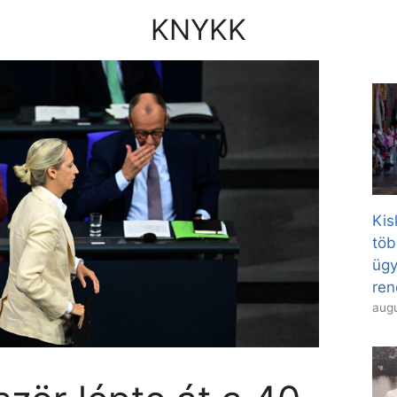
KNYKK
Kis
töb
ügy
ren
augu