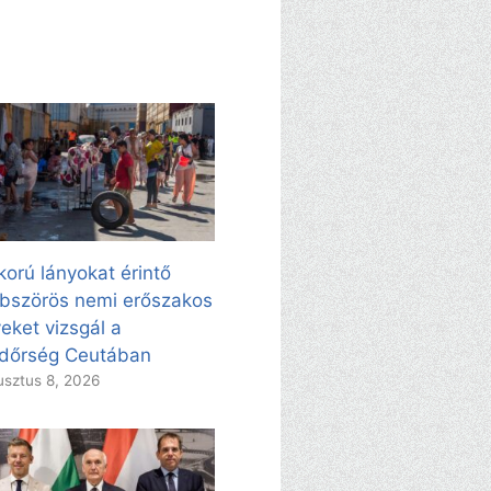
korú lányokat érintő
bszörös nemi erőszakos
eket vizsgál a
dőrség Ceutában
sztus 8, 2026