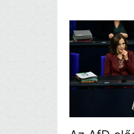
Kilépés
a
tartalomba