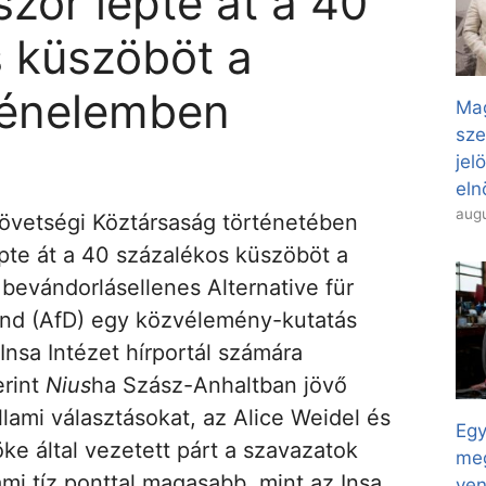
ször lépte át a 40
 küszöböt a
ténelemben
Mag
sze
jel
eln
augu
vetségi Köztársaság történetében
épte át a 40 százalékos küszöböt a
 bevándorlásellenes Alternative für
nd (AfD) egy közvélemény-kutatás
Insa Intézet hírportál számára
erint
Nius
ha Szász-Anhaltban jövő
llami választásokat, az Alice Weidel és
Egy
öke által vezetett párt a szavazatok
meg
mi tíz ponttal magasabb, mint az Insa
ven