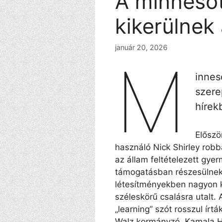
A minnesot
kikerülnek 
január 20, 2026
M
innes
szere
hírek
Előszö
használó Nick Shirley robba
az állam feltételezett gye
támogatásban részesülnek.
létesítményekben nagyon k
széleskörű csalásra utalt. 
„learning” szót rosszul ír
Walz kormányzó, Kamala Har