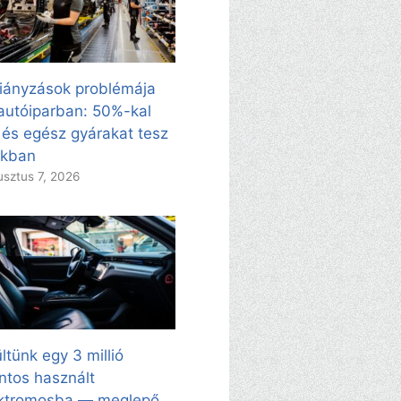
iányzások problémája
autóiparban: 50%-kal
 és egész gyárakat tesz
kkban
sztus 7, 2026
ltünk egy 3 millió
intos használt
ektromosba — meglepő