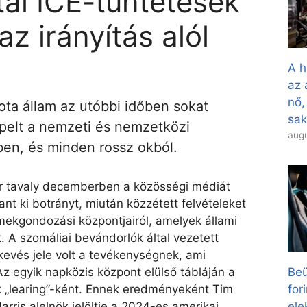
ai ICE-tüntetések
az irányítás alól
A h
az 
nő,
ota állam az utóbbi időben sokat
sa
pelt a nemzeti és nemzetközi
augu
ben, és minden rossz okból.
r tavaly decemberben a közösségi médiát
nt ki botrányt, miután közzétett felvételeket
rmekgondozási központjairól, amelyek állami
 A szomáliai bevándorlók által vezetett
evés jele volt a tevékenységnek, ami
Az egyik napközis központ elülső tábláján a
Beü
ták „learing”-ként. Ennek eredményeként Tim
for
ris alelnök jelöltje a 2024-es amerikai
el