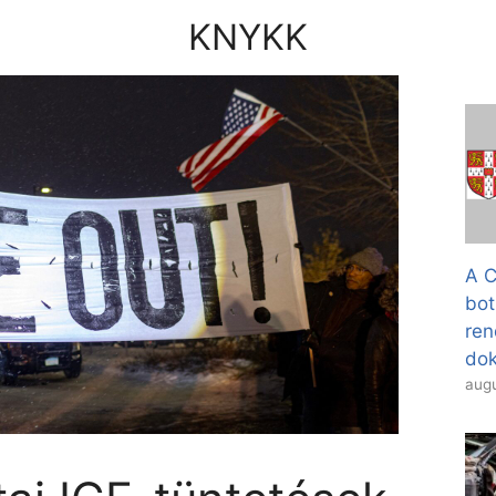
KNYKK
A C
bot
ren
dok
augu