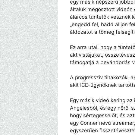
egy másik népszerű jobbold
általuk megosztott videón e
álarcos tüntetők vesznek kö
„engedd fel, hadd álljon fe
áldozatot a tömeg felsegíti
Ez arra utal, hogy a tünte
aktivistájukat, összetévesz
támogatja a bevándorlás v
A progresszív tiltakozók, 
akit ICE-ügynöknek tartott
Egy másik videó kering az i
Angelesből, és egy nőről sz
hogy sértegesse őt, és azt
egy Conner nevű streamer, 
egyszerűen összetévesztet