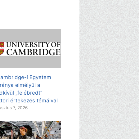
ambridge-i Egyetem
ránya elmélyül a
dkívül „felébredt”
tori értekezés témáival
sztus 7, 2026