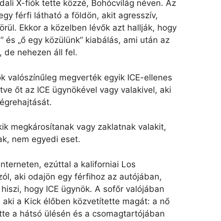
ali X-fiók tette közzé, Bohócvilág néven. Az
gy férfi látható a földön, akit agresszív,
rül. Ekkor a közelben lévők azt hallják, hogy
l” és „ő egy közülünk” kiabálás, ami után az
, de nehezen áll fel.
tők valószínűleg megverték egyik ICE-ellenes
tve őt az ICE ügynökével vagy valakivel, aki
égrehajtását.
akik megkárosítanak vagy zaklatnak valakit,
ak, nem egyedi eset.
nterneten, ezúttal a kaliforniai Los
ól, aki odajön egy férfihoz az autójában,
 hiszi, hogy ICE ügynök. A sofőr valójában
aki a Kick élőben közvetítette magát: a nő
te a hátsó ülésén és a csomagtartójában