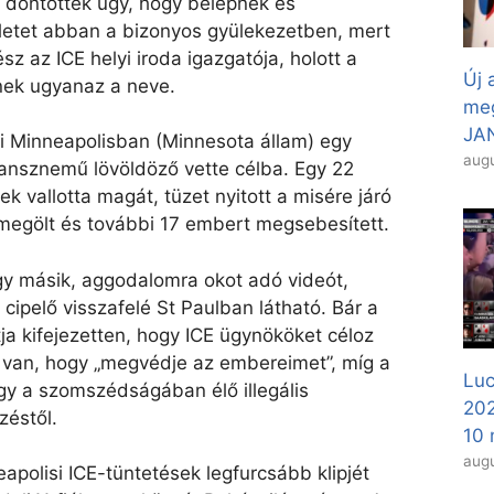
rt döntöttek úgy, hogy belépnek és
eletet abban a bizonyos gyülekezetben, mert
sz az ICE helyi iroda igazgatója, holott a
Új 
nek ugyanaz a neve.
meg
JAN
 Minneapolisban (Minnesota állam) egy
augu
ransznemű lövöldöző vette célba. Egy 22
nek vallotta magát, tüzet nyitott a misére járó
 megölt és további 17 embert megsebesített.
gy másik, aggodalomra okot adó videót,
cipelő visszafelé St Paulban látható. Bár a
tja kifejezetten, hogy ICE ügynököket céloz
rt van, hogy „megvédje az embereimet”, míg a
Luc
 hogy a szomszédságában élő illegális
20
zéstől.
10 
augu
apolisi ICE-tüntetések legfurcsább klipjét