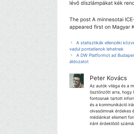
lévő díszlámpákat kék ren
The post A minnesotai ICE-
appeared first on Magyar K
A statisztikák ellenzéki k
vadul pontatlanok lehetnek
A DW Platformot ad Budapest
áldozatot
Peter Kovács
Az autók világa és a 
ösztönzött arra, hogy 
fontosnak tartott info
és a kommunikáció irá
olvasóimnak érdekes é
médiánkat elismert fo
iránt érdeklődő számá