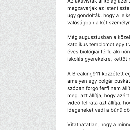
Az aktivisták állítólag azé
megzavarják az istentiszt
úgy gondolták, hogy a lelké
valóságban a két személy
Még augusztusban a közeli
katolikus templomot egy t
éves biológiai férfi, aki nő
iskolás gyerekekre, kettőt
A Breaking911 közzétett e
amelyen egy polgár puskát 
szóban forgó férfi nem állí
meg, azt állítja, hogy azé
videó felirata azt állítja,
idegeneket védi a bűnüldö
Vitathatatlan, hogy a minne