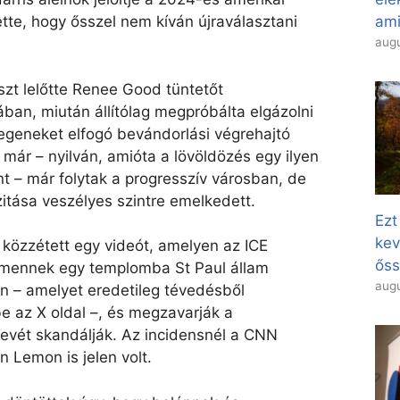
tte, hogy ősszel nem kíván újraválasztani
ami
augu
szt lelőtte Renee Good tüntetőt
ban, miután állítólag megpróbálta elgázolni
idegeneket elfogó bevándorlási végrehajtó
 már – nyilván, amióta a lövöldözés egy ilyen
nt – már folytak a progresszív városban, de
zitása veszélyes szintre emelkedett.
Ezt
kev
 közzétett egy videót, amelyen az ICE
őss
bemennek egy templomba St Paul állam
augu
 – amelyet eredetileg tévedésből
be az X oldal –, és megzavarják a
nevét skandálják. Az incidensnél a CNN
 Lemon is jelen volt.