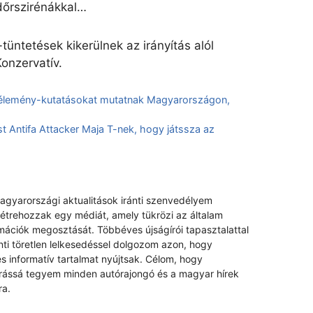
dőrszirénákkal…
tüntetések kikerülnek az irányítás alól
onzervatív.
özvélemény-kutatásokat mutatnak Magyarországon,
 Antifa Attacker Maja T-nek, hogy játssza az
magyarországi aktualitások iránti szenvedélyem
létrehozzak egy médiát, amely tükrözi az általam
rmációk megosztását. Többéves újságírói tapasztalattal
nti töretlen lelkesedéssel dolgozom azon, hogy
s informatív tartalmat nyújtsak. Célom, hogy
rrássá tegyem minden autórajongó és a magyar hírek
ra.