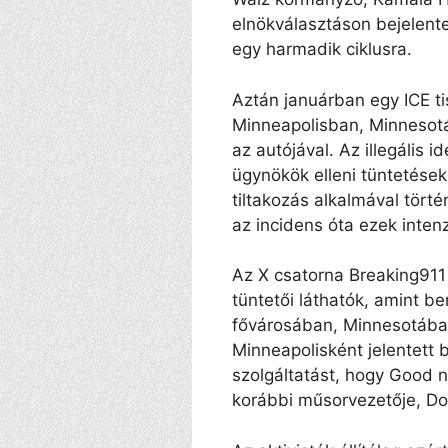
elnökválasztáson bejelente
egy harmadik ciklusra.
Aztán januárban egy ICE ti
Minneapolisban, Minnesotá
az autójával. Az illegális 
ügynökök elleni tüntetések
tiltakozás alkalmával törté
az incidens óta ezek inten
Az X csatorna Breaking911
tüntetői láthatók, amint 
fővárosában, Minnesotában
Minneapolisként jelentett 
szolgáltatást, hogy Good 
korábbi műsorvezetője, Don