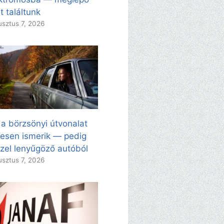
t találtunk
sztus 7, 2026
 a börzsönyi útvonalat
esen ismerik — pedig
zel lenyűgöző autóból
sztus 7, 2026