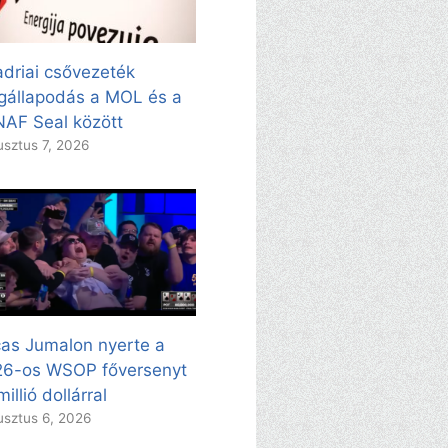
adriai csővezeték
állapodás a MOL és a
AF Seal között
sztus 7, 2026
as Jumalon nyerte a
26-os WSOP főversenyt
millió dollárral
sztus 6, 2026