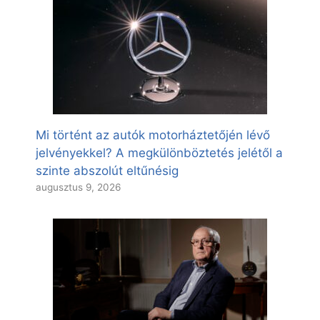
Mi történt az autók motorháztetőjén lévő
jelvényekkel? A megkülönböztetés jelétől a
szinte abszolút eltűnésig
augusztus 9, 2026