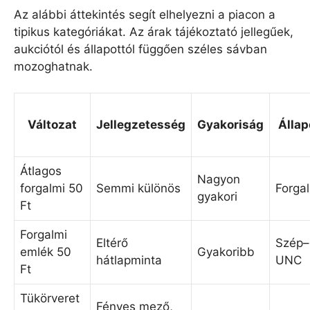
Az alábbi áttekintés segít elhelyezni a piacon a
tipikus kategóriákat. Az árak tájékoztató jellegűek,
aukciótól és állapottól függően széles sávban
mozoghatnak.
Változat
Jellegzetesség
Gyakoriság
Állap
Átlagos
Nagyon
forgalmi 50
Semmi különös
Forga
gyakori
Ft
Forgalmi
Eltérő
Szép–
emlék 50
Gyakoribb
hátlapminta
UNC
Ft
Tükörveret
Fényes mező,