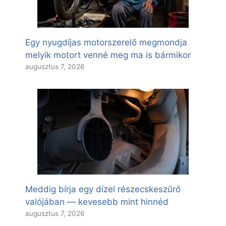
Egy nyugdíjas motorszerelő megmondja
melyik motort venné meg ma is bármikor
augusztus 7, 2026
Meddig bírja egy dízel részecskeszűrő
valójában — kevesebb mint hinnéd
augusztus 7, 2026