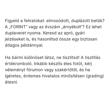
Figyeld a feliratokat: elmosódott, duplázott betűk?
A „FORINT” vagy az évszám „árnyékolt”? Ez lehet
duplaveret nyoma. Keresd az apró, gyári
jelzéseket is, és hasonlítsd össze egy biztosan
átlagos példánnyal.
Ha bármi különöset látsz, ne tisztítsd! A tisztítás
értékromboló. Inkább készíts éles fotót, kérj
véleményt fórumon vagy szakértőtől, és ha
ígéretes, érdemes hivatalos minősítésen (grading)
átesni.