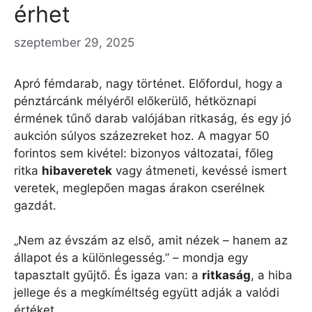
érhet
szeptember 29, 2025
Apró fémdarab, nagy történet. Előfordul, hogy a
pénztárcánk mélyéről előkerülő, hétköznapi
érmének tűnő darab valójában ritkaság, és egy jó
aukción súlyos százezreket hoz. A magyar 50
forintos sem kivétel: bizonyos változatai, főleg
ritka
hibaveretek
vagy átmeneti, kevéssé ismert
veretek, meglepően magas árakon cserélnek
gazdát.
„Nem az évszám az első, amit nézek – hanem az
állapot és a különlegesség.” – mondja egy
tapasztalt gyűjtő. És igaza van: a
ritkaság
, a hiba
jellege és a megkíméltség együtt adják a valódi
értéket.