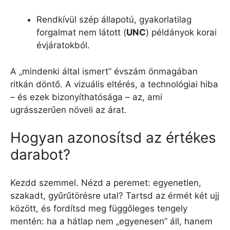
Rendkívül szép állapotú, gyakorlatilag
forgalmat nem látott (
UNC
) példányok korai
évjáratokból.
A „mindenki által ismert” évszám önmagában
ritkán döntő. A vizuális eltérés, a technológiai hiba
– és ezek bizonyíthatósága – az, ami
ugrásszerűen növeli az árat.
Hogyan azonosítsd az értékes
darabot?
Kezdd szemmel. Nézd a peremet: egyenetlen,
szakadt, gyűrűtörésre utal? Tartsd az érmét két ujj
között, és fordítsd meg függőleges tengely
mentén: ha a hátlap nem „egyenesen” áll, hanem