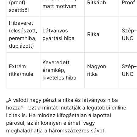
(proof)
Ritkább
Proof
matt motívum
szettből
Hibaveret
(elcsúszott,
Látványos
Szép–
Ritka
peremhiba,
gyártási hiba
UNC
duplázott)
Keveredett
Extrém
Nagyon
Szép–
éremkép,
ritka/mule
ritka
UNC
kivételes hiba
„A valódi nagy pénzt a ritka és látványos hiba
hozza” – ezt a mintát mutatják a legutóbbi online
licitek is. Ha mindez kifogástalan állapottal
párosul, az ár könnyen elérheti vagy
meghaladhatja a háromszázezres sávot.