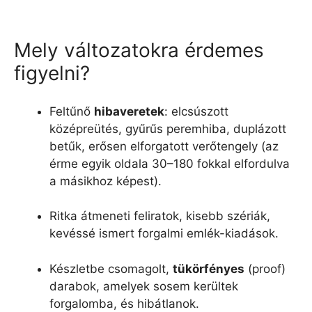
Mely változatokra érdemes
figyelni?
Feltűnő
hibaveretek
: elcsúszott
középreütés, gyűrűs peremhiba, duplázott
betűk, erősen elforgatott verőtengely (az
érme egyik oldala 30–180 fokkal elfordulva
a másikhoz képest).
Ritka átmeneti feliratok, kisebb szériák,
kevéssé ismert forgalmi emlék-kiadások.
Készletbe csomagolt,
tükörfényes
(proof)
darabok, amelyek sosem kerültek
forgalomba, és hibátlanok.