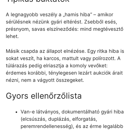
A legnagyobb veszély a „hamis hiba” – amikor
sérülésnek nézünk gyári eltérést. Zsebből esés,
présnyom, savas elszíneződés: mind megtévesztő
lehet.
Másik csapda az állapot elnézése. Egy ritka hiba is
sokat veszít, ha karcos, mattult vagy polírozott. A
túlárazás pedig elriasztja a komoly vevőket:
érdemes korábbi, ténylegesen lezárt aukciók árait
nézni, nem a vágyott összegeket.
Gyors ellenőrzőlista
Van-e látványos, dokumentálható gyári hiba
(elcsúszás, duplázás, elforgatás,
peremrendellenesség), és az érme legalább