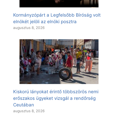
Kormányzópárt a Legfelsőbb Bíróság volt
elnökét jelöli az elnöki posztra
augusztus 8, 2026
Kiskorú lányokat érintő többszörös nemi
erőszakos ügyeket vizsgál a rendőrség
Ceutában
augusztus 8, 2026